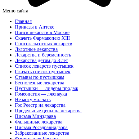
Меню сайта
Главная
Приказы в Аптеке
Поиск лекарств в Москве
Скачать Фармакопею XIII
Список льготных лекарств
Льготные лекарства
Лекарства и беременность
Лекарства детям до 3 лет
Список лекарств пустышек
Скачать список пустышек
Отзывы по пустышкам
Бесполезные лекарства
Пустышки — лидеры продаж
Гомеопатия — лженаука
Не могу молчать
Гос Реестр на лекарства
Предельные цены на лекарства
Письма Минздрава
Фальшивые лекарства
Письма Росздравнадзора
Забракованные лекарства
Фарм рынок России