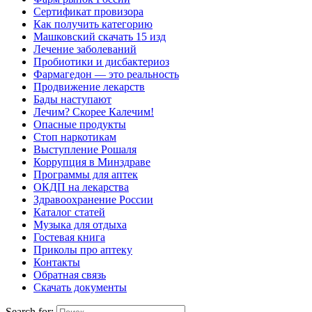
Сертификат провизора
Как получить категорию
Машковский скачать 15 изд
Лечение заболеваний
Пробиотики и дисбактериоз
Фармагедон — это реальность
Продвижение лекарств
Бады наступают
Лечим? Скорее Калечим!
Опасные продукты
Стоп наркотикам
Выступление Рошаля
Коррупция в Минздраве
Программы для аптек
ОКДП на лекарства
Здравоохранение России
Каталог статей
Музыка для отдыха
Гостевая книга
Приколы про аптеку
Контакты
Обратная связь
Скачать документы
Search for: