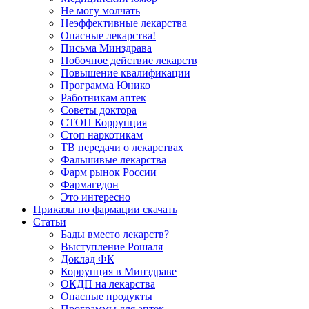
Не могу молчать
Неэффективные лекарства
Опасные лекарства!
Письма Минздрава
Побочное действие лекарств
Повышение квалификации
Программа Юнико
Работникам аптек
Советы доктора
СТОП Коррупция
Стоп наркотикам
ТВ передачи о лекарствах
Фальшивые лекарства
Фарм рынок России
Фармагедон
Это интересно
Приказы по фармации скачать
Статьи
Бады вместо лекарств?
Выступление Рошаля
Доклад ФК
Коррупция в Минздраве
ОКДП на лекарства
Опасные продукты
Программы для аптек