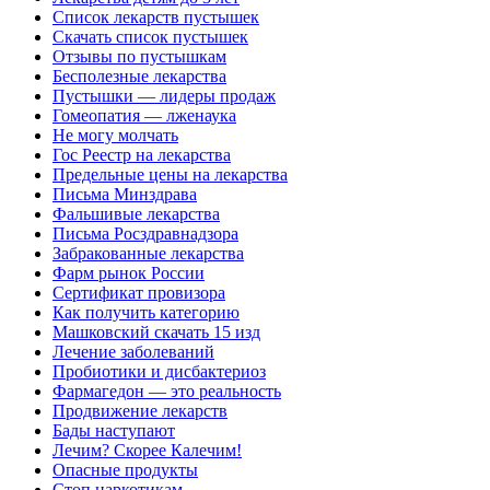
Список лекарств пустышек
Скачать список пустышек
Отзывы по пустышкам
Бесполезные лекарства
Пустышки — лидеры продаж
Гомеопатия — лженаука
Не могу молчать
Гос Реестр на лекарства
Предельные цены на лекарства
Письма Минздрава
Фальшивые лекарства
Письма Росздравнадзора
Забракованные лекарства
Фарм рынок России
Сертификат провизора
Как получить категорию
Машковский скачать 15 изд
Лечение заболеваний
Пробиотики и дисбактериоз
Фармагедон — это реальность
Продвижение лекарств
Бады наступают
Лечим? Скорее Калечим!
Опасные продукты
Стоп наркотикам