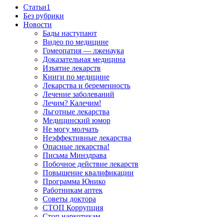
Cтатьи1
Без рубрики
Новости
Бады наступают
Видео по медицине
Гомеопатия — лженаука
Доказательная медицина
Изъятие лекарств
Книги по медицине
Лекарства и беременность
Лечение заболеваний
Лечим? Калечим!
Льготные лекарства
Медицинский юмор
Не могу молчать
Неэффективные лекарства
Опасные лекарства!
Письма Минздрава
Побочное действие лекарств
Повышение квалификации
Программа Юнико
Работникам аптек
Советы доктора
СТОП Коррупция
Стоп наркотикам