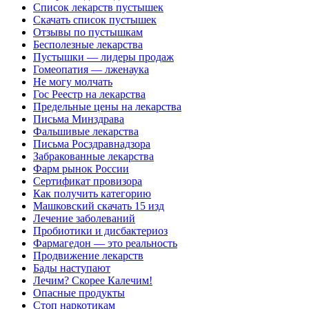
Список лекарств пустышек
Скачать список пустышек
Отзывы по пустышкам
Бесполезные лекарства
Пустышки — лидеры продаж
Гомеопатия — лженаука
Не могу молчать
Гос Реестр на лекарства
Предельные цены на лекарства
Письма Минздрава
Фальшивые лекарства
Письма Росздравнадзора
Забракованные лекарства
Фарм рынок России
Сертификат провизора
Как получить категорию
Машковский скачать 15 изд
Лечение заболеваний
Пробиотики и дисбактериоз
Фармагедон — это реальность
Продвижение лекарств
Бады наступают
Лечим? Скорее Калечим!
Опасные продукты
Стоп наркотикам