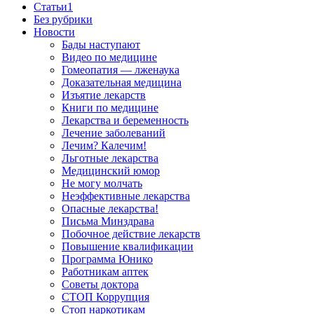
Cтатьи1
Без рубрики
Новости
Бады наступают
Видео по медицине
Гомеопатия — лженаука
Доказательная медицина
Изъятие лекарств
Книги по медицине
Лекарства и беременность
Лечение заболеваний
Лечим? Калечим!
Льготные лекарства
Медицинский юмор
Не могу молчать
Неэффективные лекарства
Опасные лекарства!
Письма Минздрава
Побочное действие лекарств
Повышение квалификации
Программа Юнико
Работникам аптек
Советы доктора
СТОП Коррупция
Стоп наркотикам