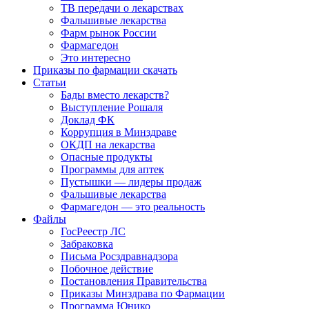
ТВ передачи о лекарствах
Фальшивые лекарства
Фарм рынок России
Фармагедон
Это интересно
Приказы по фармации скачать
Статьи
Бады вместо лекарств?
Выступление Рошаля
Доклад ФК
Коррупция в Минздраве
ОКДП на лекарства
Опасные продукты
Программы для аптек
Пустышки — лидеры продаж
Фальшивые лекарства
Фармагедон — это реальность
Файлы
ГосРеестр ЛС
Забраковка
Письма Росздравнадзора
Побочное действие
Постановления Правительства
Приказы Минздрава по Фармации
Программа Юнико