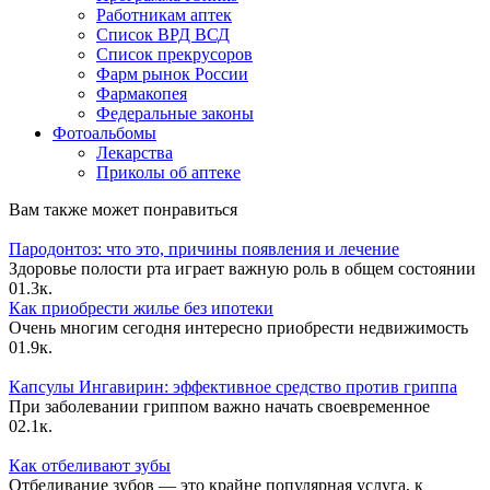
Работникам аптек
Список ВРД ВСД
Список прекрусоров
Фарм рынок России
Фармакопея
Федеральные законы
Фотоальбомы
Лекарства
Приколы об аптеке
Вам также может понравиться
Пародонтоз: что это, причины появления и лечение
Здоровье полости рта играет важную роль в общем состоянии
0
1.3к.
Как приобрести жилье без ипотеки
Очень многим сегодня интересно приобрести недвижимость
0
1.9к.
Капсулы Ингавирин: эффективное средство против гриппа
При заболевании гриппом важно начать своевременное
0
2.1к.
Как отбеливают зубы
Отбеливание зубов — это крайне популярная услуга, к