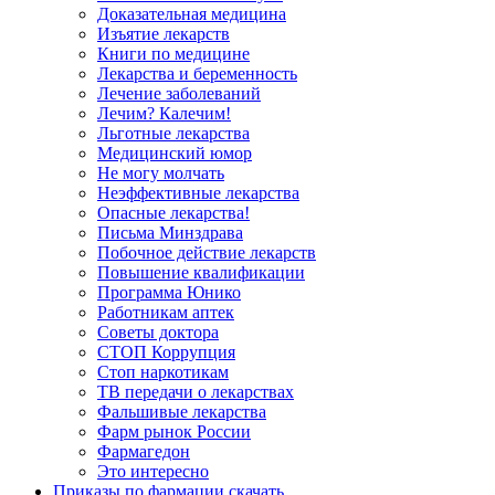
Доказательная медицина
Изъятие лекарств
Книги по медицине
Лекарства и беременность
Лечение заболеваний
Лечим? Калечим!
Льготные лекарства
Медицинский юмор
Не могу молчать
Неэффективные лекарства
Опасные лекарства!
Письма Минздрава
Побочное действие лекарств
Повышение квалификации
Программа Юнико
Работникам аптек
Советы доктора
СТОП Коррупция
Стоп наркотикам
ТВ передачи о лекарствах
Фальшивые лекарства
Фарм рынок России
Фармагедон
Это интересно
Приказы по фармации скачать