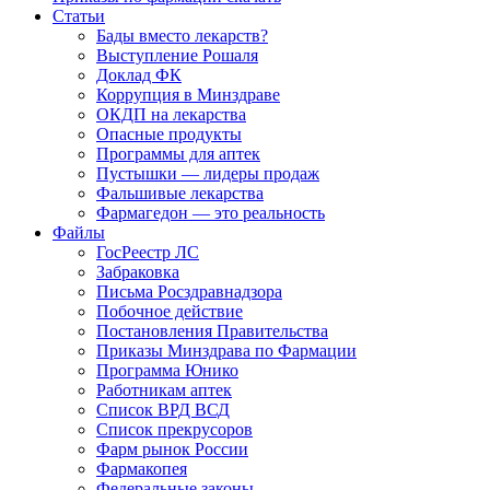
Статьи
Бады вместо лекарств?
Выступление Рошаля
Доклад ФК
Коррупция в Минздраве
ОКДП на лекарства
Опасные продукты
Программы для аптек
Пустышки — лидеры продаж
Фальшивые лекарства
Фармагедон — это реальность
Файлы
ГосРеестр ЛС
Забраковка
Письма Росздравнадзора
Побочное действие
Постановления Правительства
Приказы Минздрава по Фармации
Программа Юнико
Работникам аптек
Список ВРД ВСД
Список прекрусоров
Фарм рынок России
Фармакопея
Федеральные законы