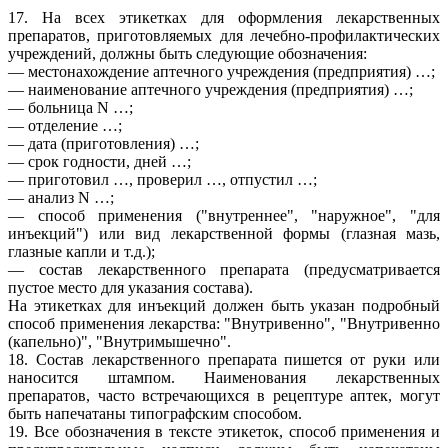
17. На всех этикетках для оформления лекарственных
препаратов, приготовляемых для лечебно-профилактических
учреждений, должны быть следующие обозначения:
— местонахождение аптечного учреждения (предприятия) …;
— наименование аптечного учреждения (предприятия) …;
— больница N …;
— отделение …;
— дата (приготовления) …;
— срок годности, дней …;
— приготовил …, проверил …, отпустил …;
— анализ N …;
— способ применения ("внутреннее", "наружное", "для
инъекций") или вид лекарственной формы (глазная мазь,
глазные капли и т.д.);
— состав лекарственного препарата (предусматривается
пустое место для указания состава).
На этикетках для инъекций должен быть указан подробный
способ применения лекарства: "Внутривенно", "Внутривенно
(капельно)", "Внутримышечно".
18. Состав лекарственного препарата пишется от руки или
наносится штампом. Наименования лекарственных
препаратов, часто встречающихся в рецептуре аптек, могут
быть напечатаны типографским способом.
19. Все обозначения в тексте этикеток, способ применения и