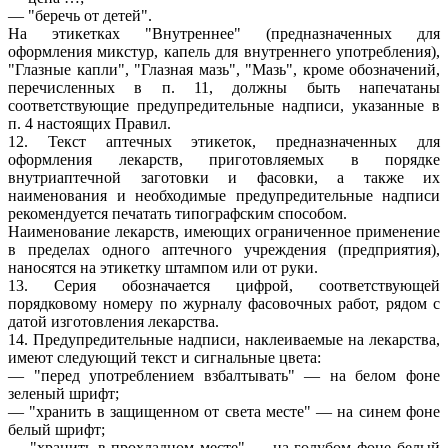
— "беречь от детей".
На этикетках "Внутреннее" (предназначенных для
оформления микстур, капель для внутреннего употребления),
"Глазные капли", "Глазная мазь", "Мазь", кроме обозначений,
перечисленных в п. 11, должны быть напечатаны
соответствующие предупредительные надписи, указанные в
п. 4 настоящих Правил.
12. Текст аптечных этикеток, предназначенных для
оформления лекарств, приготовляемых в порядке
внутриаптечной заготовки и фасовки, а также их
наименования и необходимые предупредительные надписи
рекомендуется печатать типографским способом.
Наименование лекарств, имеющих ограниченное применение
в пределах одного аптечного учреждения (предприятия),
наносятся на этикетку штампом или от руки.
13. Серия обозначается цифрой, соответствующей
порядковому номеру по журналу фасовочных работ, рядом с
датой изготовления лекарства.
14. Предупредительные надписи, наклеиваемые на лекарства,
имеют следующий текст и сигнальные цвета:
— "перед употреблением взбалтывать" — на белом фоне
зеленый шрифт;
— "хранить в защищенном от света месте" — на синем фоне
белый шрифт;
— "хранить в прохладном месте" — на голубом фоне белый