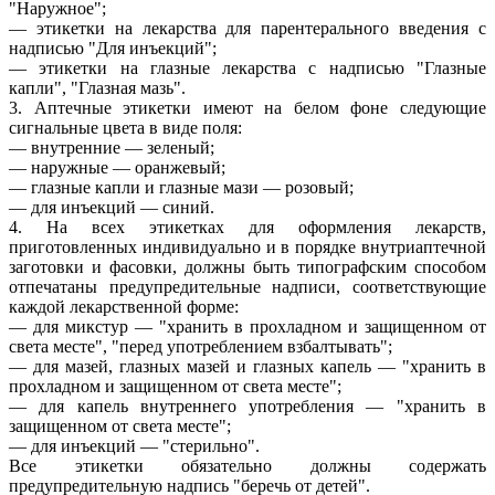
"Наружное";
— этикетки на лекарства для парентерального введения с
надписью "Для инъекций";
— этикетки на глазные лекарства с надписью "Глазные
капли", "Глазная мазь".
3. Аптечные этикетки имеют на белом фоне следующие
сигнальные цвета в виде поля:
— внутренние — зеленый;
— наружные — оранжевый;
— глазные капли и глазные мази — розовый;
— для инъекций — синий.
4. На всех этикетках для оформления лекарств,
приготовленных индивидуально и в порядке внутриаптечной
заготовки и фасовки, должны быть типографским способом
отпечатаны предупредительные надписи, соответствующие
каждой лекарственной форме:
— для микстур — "хранить в прохладном и защищенном от
света месте", "перед употреблением взбалтывать";
— для мазей, глазных мазей и глазных капель — "хранить в
прохладном и защищенном от света месте";
— для капель внутреннего употребления — "хранить в
защищенном от света месте";
— для инъекций — "стерильно".
Все этикетки обязательно должны содержать
предупредительную надпись "беречь от детей".