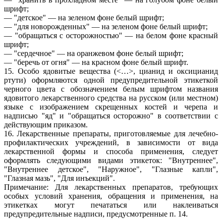
шрифт;
— "детское" — на зеленом фоне белый шрифт;
— "для новорожденных" — на зеленом фоне белый шрифт;
— "обращаться с осторожностью" — на белом фоне красный
шрифт;
— "сердечное" — на оранжевом фоне белый шрифт;
— "беречь от огня" — на красном фоне белый шрифт.
15. Особо ядовитые вещества (<…>, цианид и оксицианид
ртути) оформляются одной предупредительной этикеткой
черного цвета с обозначением белым шрифтом названия
ядовитого лекарственного средства на русском (или местном)
языке с изображением скрещенных костей и черепа и
надписью "яд" и "обращаться осторожно" в соответствии с
действующим приказом.
16. Лекарственные препараты, приготовляемые для лечебно-
профилактических учреждений, в зависимости от вида
лекарственной формы и способа применения, следует
оформлять следующими видами этикеток: "Внутреннее",
"Внутреннее детское", "Наружное", "Глазные капли",
"Глазная мазь", "Для инъекций".
Примечание: Для лекарственных препаратов, требующих
особых условий хранения, обращения и применения, на
этикетках могут печататься или наклеиваться
предупредительные надписи, предусмотренные п. 14.