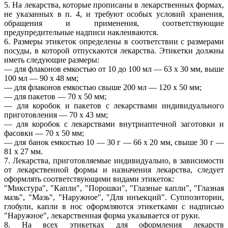
5. На лекарства, которые прописаны в лекарственных формах,
не указанных в п. 4, и требуют особых условий хранения,
обращения и применения, соответствующие
предупредительные надписи наклеиваются.
6. Размеры этикеток определены в соответствии с размерами
посуды, в которой отпускаются лекарства. Этикетки должны
иметь следующие размеры:
— для флаконов емкостью от 10 до 100 мл — 63 х 30 мм, выше
100 мл — 90 х 48 мм;
— для флаконов емкостью свыше 200 мл — 120 х 50 мм;
— для пакетов — 70 х 50 мм;
— для коробок и пакетов с лекарствами индивидуального
приготовления — 70 х 43 мм;
— для коробок с лекарствами внутриаптечной заготовки и
фасовки — 70 х 50 мм;
— для банок емкостью 10 — 30 г — 66 х 20 мм, свыше 30 г —
81 х 27 мм.
7. Лекарства, приготовляемые индивидуально, в зависимости
от лекарственной формы и назначения лекарства, следует
оформлять соответствующими видами этикеток:
"Микстура", "Капли", "Порошки", "Глазные капли", "Глазная
мазь", "Мазь", "Наружное", "Для инъекций". Суппозитории,
глобули, капли в нос оформляются этикетками с надписью
"Наружное", лекарственная форма указывается от руки.
8. На всех этикетках для оформления лекарств