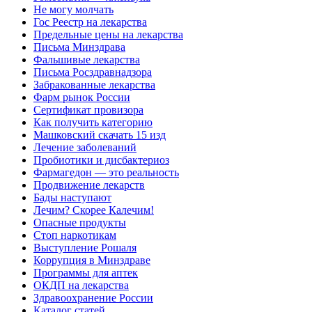
Не могу молчать
Гос Реестр на лекарства
Предельные цены на лекарства
Письма Минздрава
Фальшивые лекарства
Письма Росздравнадзора
Забракованные лекарства
Фарм рынок России
Сертификат провизора
Как получить категорию
Машковский скачать 15 изд
Лечение заболеваний
Пробиотики и дисбактериоз
Фармагедон — это реальность
Продвижение лекарств
Бады наступают
Лечим? Скорее Калечим!
Опасные продукты
Стоп наркотикам
Выступление Рошаля
Коррупция в Минздраве
Программы для аптек
ОКДП на лекарства
Здравоохранение России
Каталог статей