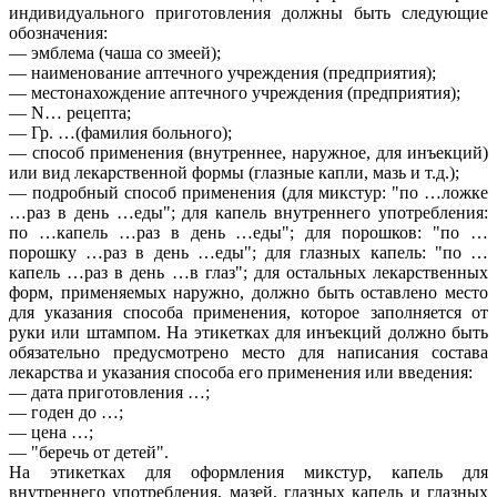
индивидуального приготовления должны быть следующие
обозначения:
— эмблема (чаша со змеей);
— наименование аптечного учреждения (предприятия);
— местонахождение аптечного учреждения (предприятия);
— N… рецепта;
— Гр. …(фамилия больного);
— способ применения (внутреннее, наружное, для инъекций)
или вид лекарственной формы (глазные капли, мазь и т.д.);
— подробный способ применения (для микстур: "по …ложке
…раз в день …еды"; для капель внутреннего употребления:
по …капель …раз в день …еды"; для порошков: "по …
порошку …раз в день …еды"; для глазных капель: "по …
капель …раз в день …в глаз"; для остальных лекарственных
форм, применяемых наружно, должно быть оставлено место
для указания способа применения, которое заполняется от
руки или штампом. На этикетках для инъекций должно быть
обязательно предусмотрено место для написания состава
лекарства и указания способа его применения или введения:
— дата приготовления …;
— годен до …;
— цена …;
— "беречь от детей".
На этикетках для оформления микстур, капель для
внутреннего употребления, мазей, глазных капель и глазных