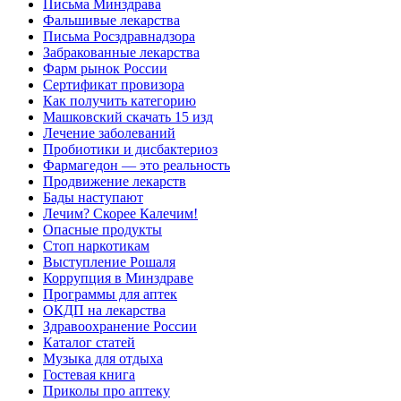
Письма Минздрава
Фальшивые лекарства
Письма Росздравнадзора
Забракованные лекарства
Фарм рынок России
Сертификат провизора
Как получить категорию
Машковский скачать 15 изд
Лечение заболеваний
Пробиотики и дисбактериоз
Фармагедон — это реальность
Продвижение лекарств
Бады наступают
Лечим? Скорее Калечим!
Опасные продукты
Стоп наркотикам
Выступление Рошаля
Коррупция в Минздраве
Программы для аптек
ОКДП на лекарства
Здравоохранение России
Каталог статей
Музыка для отдыха
Гостевая книга
Приколы про аптеку