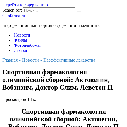
Перейти к содержанию
Search for:
Citofarma.ru
информационный портал о фармации и медицине
Новости
Файлы
Фотоальбомы
Статьи
Главная
»
Новости
»
Неэффективные лекарства
Спортивная фармакология
олимпийской сборной: Актовегин,
Вобэнзим, Доктор Слим, Леветон П
Просмотров
1.1к.
Спортивная фармакология
олимпийской сборной: Актовегин,
Вобэнзим, Доктор Слим, Леветон П