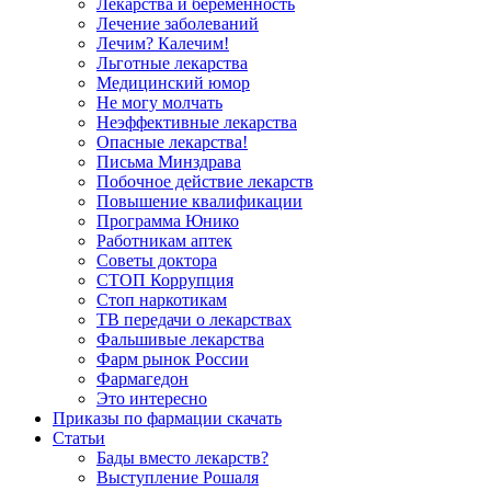
Лекарства и беременность
Лечение заболеваний
Лечим? Калечим!
Льготные лекарства
Медицинский юмор
Не могу молчать
Неэффективные лекарства
Опасные лекарства!
Письма Минздрава
Побочное действие лекарств
Повышение квалификации
Программа Юнико
Работникам аптек
Советы доктора
СТОП Коррупция
Стоп наркотикам
ТВ передачи о лекарствах
Фальшивые лекарства
Фарм рынок России
Фармагедон
Это интересно
Приказы по фармации скачать
Статьи
Бады вместо лекарств?
Выступление Рошаля