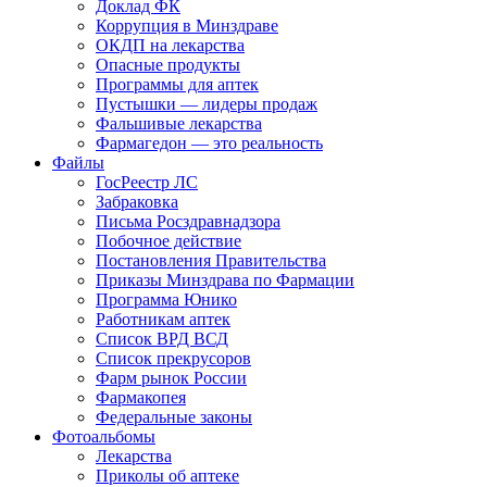
Доклад ФК
Коррупция в Минздраве
ОКДП на лекарства
Опасные продукты
Программы для аптек
Пустышки — лидеры продаж
Фальшивые лекарства
Фармагедон — это реальность
Файлы
ГосРеестр ЛС
Забраковка
Письма Росздравнадзора
Побочное действие
Постановления Правительства
Приказы Минздрава по Фармации
Программа Юнико
Работникам аптек
Список ВРД ВСД
Список прекрусоров
Фарм рынок России
Фармакопея
Федеральные законы
Фотоальбомы
Лекарства
Приколы об аптеке