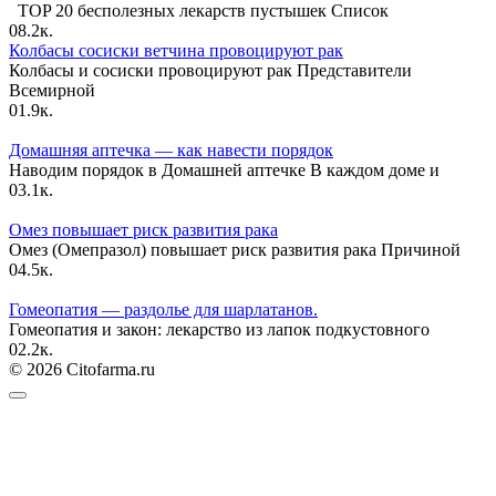
TOP 20 бесполезных лекарств пустышек Список
0
8.2к.
Колбасы сосиски ветчина провоцируют рак
Колбасы и сосиски провоцируют рак Представители
Всемирной
0
1.9к.
Домашняя аптечка — как навести порядок
Наводим порядок в Домашней аптечке В каждом доме и
0
3.1к.
Омез повышает риск развития рака
Омез (Омепразол) повышает риск развития рака Причиной
0
4.5к.
Гомеопатия — раздолье для шарлатанов.
Гомеопатия и закон: лекарство из лапок подкустовного
0
2.2к.
© 2026 Citofarma.ru