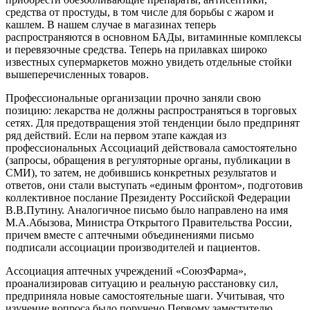
средства от простуды, в том числе для борьбы с жаром и
кашлем. В нашем случае в магазинах теперь
распространяются в основном БАДы, витаминные комплексы
и перевязочные средства. Теперь на прилавках широко
известных супермаркетов можно увидеть отдельные стойки
вышеперечисленных товаров.
Профессиональные организации прочно заняли свою
позицию: лекарства не должны распространяться в торговых
сетях. Для предотвращения этой тенденции было предпринят
ряд действий. Если на первом этапе каждая из
профессиональных Ассоциаций действовала самостоятельно
(запросы, обращения в регуляторные органы, публикации в
СМИ), то затем, не добившись конкретных результатов и
ответов, они стали выступать «единым фронтом», подготовив
коллективное послание Президенту Российской Федерации
В.В.Путину. Аналогичное письмо было направлено на имя
М.А.Абызова, Министра Открытого Правительства России,
причем вместе с аптечными объединениями письмо
подписали ассоциации производителей и пациентов.
Ассоциация аптечных учреждений «СоюзФарма»,
проанализировав ситуацию и реальную расстановку сил,
предприняла новые самостоятельные шаги. Учитывая, что
изучение вопроса было поручено Первому заместителю