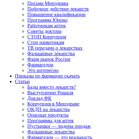
Письма Минздрава
Побочное действие лекарств
Повышение квалификации
Программа Юнико
Работникам аптек
Советы доктора
СТОП Коррупция
Стоп наркотикам
ТВ передачи о лекарствах
Фальшивые лекарства
Фарм рынок России
Фармагедон
Это интересно
Приказы по фармации скачать
Статьи
Бады вместо лекарств?
Выступление Рошаля
Доклад ФК
Коррупция в Минздраве
ОКДП на лекарства
Опасные продукты
Программы для аптек
Пустышки — лидеры продаж
Фальшивые лекарства
Фармагедон — это реальность