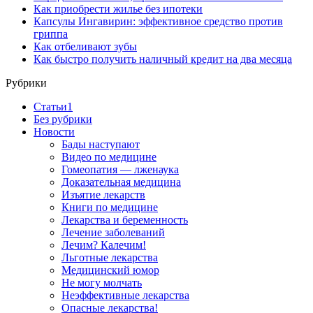
Как приобрести жилье без ипотеки
Капсулы Ингавирин: эффективное средство против
гриппа
Как отбеливают зубы
Как быстро получить наличный кредит на два месяца
Рубрики
Cтатьи1
Без рубрики
Новости
Бады наступают
Видео по медицине
Гомеопатия — лженаука
Доказательная медицина
Изъятие лекарств
Книги по медицине
Лекарства и беременность
Лечение заболеваний
Лечим? Калечим!
Льготные лекарства
Медицинский юмор
Не могу молчать
Неэффективные лекарства
Опасные лекарства!