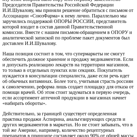
Председателя Правительства Российской Федерации
И.И.Шувалову, мы приняли решение обратиться с письмом от
Ассоциации «СоюзФарма» к нему лично. Параллельно мы
заручились поддержкой ОПОРЫ РОССИИ, представитель
которой входит в состав данной Правительственной
комиссии. Вместе с нашим письмом-обращением в ОПОРУ и
аналитической запиской по проблеме пакет документов был
доставлен И.И.Шувалову.
Наша позиция состоит в том, что супермаркеты не смогут
обеспечить должное хранение и продажу медикаментов. Если
и допускать реализацию лекарств на территории магазинов,
то только в отдельных пунктах или секциях. Покупатель
нуждается в консультации специалиста, даже если речь идет
об обычных витаминах. Более того, учитывая страсть россиян
к самолечению, реформа лишь создает площадку для отказа от
помощи врачей. Об этом стоит задуматься в первую очередь,
если ассортимент аптечной продукции в магазинах начнет
«набирать обороты».
Действительно, за границей существует определенная
практика продажи Аспирина, анальгезирующих средств и
других медикаментов в маркетах. Но не стоит забывать, что в
той же Америке, например, количество рецептурных
препаратов в принципе составляет около 90% от общей массы