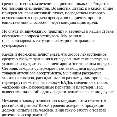
средств. То есть там лечение пациентов никак не обходится
без помощи специалистов. Во многих штатах к каждой улице
прикреплён свой аптечный пункт, посредством которого
осуществляется передача препаратов пациенту, причем
единственным способом – через консультацию врача.
Но опустим зарубежную практику и вернемся к нашей стране:
обсуждение вопроса затянулось. Мы решили
проанализировать ситуацию изнутри и отправились в
супермаркеты.
Каждый фарм.специалист знает, что любое лекарственное
средство требует хранения в определенных температурных
условиях и нуждается в элементарном эстетическом порядке.
Сегодня, заходя в супермаркет, занимающийся продажей
товаров аптечного ассортимента, мы видим раскрытые
упаковки товаров, раскиданные по разным углам прилавка,
перевернутые «с ног на голову» БАДы, съеденные с полок
«аскорбинки», разбросанные перчатки и пластыри. Под
вывесками названий одних средств лежат совершенно другие.
Неужели к такому отношению к медикаментам стремится
российский рынок? Какой уровень доверия к продукции
должен испытывать человек, видя такую заботу о товарах
аптечного ассортимента?