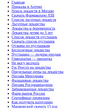
Главная
Приказы в Аптеке
Поиск лекарств в Москве
Скачать Фармакопею XIII
Список льготных лекарств
Льготные лекарства
Лекарства и беременность
Лекарства детям до 3 лет
Список лекарств пустышек
Скачать список пустышек
Отзывы по пустышкам
Бесполезные лекарства
Пустышки — лидеры продаж
Гомеопатия — лженаука
Не могу молчать
Гос Реестр на лекарства
Предельные цены на лекарства
Письма Минздрава
Фальшивые лекарства
Письма Росздравнадзора
Забракованные лекарства
Фарм рынок России
Сертификат провизора
Как получить категорию
Машковский скачать 15 изд