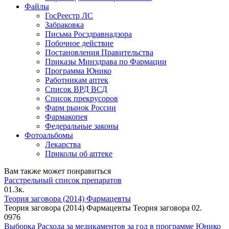
Файлы
ГосРеестр ЛС
Забраковка
Письма Росздравнадзора
Побочное действие
Постановления Правительства
Приказы Минздрава по Фармации
Программа Юнико
Работникам аптек
Список ВРД ВСД
Список прекрусоров
Фарм рынок России
Фармакопея
Федеральные законы
Фотоальбомы
Лекарства
Приколы об аптеке
Вам также может понравиться
Расстрельный список препаратов
0
1.3к.
Теория заговора (2014) Фармацевты
Теория заговора (2014) Фармацевты Теория заговора 02.
0
976
Выборка Расхода за медикаментов за год в программе Юнико