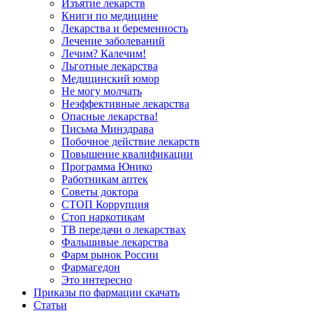
Изъятие лекарств
Книги по медицине
Лекарства и беременность
Лечение заболеваний
Лечим? Калечим!
Льготные лекарства
Медицинский юмор
Не могу молчать
Неэффективные лекарства
Опасные лекарства!
Письма Минздрава
Побочное действие лекарств
Повышение квалификации
Программа Юнико
Работникам аптек
Советы доктора
СТОП Коррупция
Стоп наркотикам
ТВ передачи о лекарствах
Фальшивые лекарства
Фарм рынок России
Фармагедон
Это интересно
Приказы по фармации скачать
Статьи