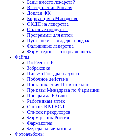
Бады вместо лекарств?
Выступление Рошаля
Доклад ФК
Коррупция в Минздраве
ОКДП на лекарства
Опасные продукты
Программы для аптек
Пустышки — лидеры продаж
Фальшивые лекарства
Фармагедон — это реальность
Файлы
ГосРеестр ЛС
Забраковка
Письма Росздравнадзора
Побочное действие
Постановления Правительства
Приказы Минздрава по Фармации
Программа Юнико
Работникам аптек
Список ВРД ВСД
Список прекрусоров
Фарм рынок России
Фармакопея
Федеральные законы
Фотоальбомы