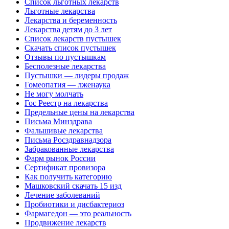
Список льготных лекарств
Льготные лекарства
Лекарства и беременность
Лекарства детям до 3 лет
Список лекарств пустышек
Скачать список пустышек
Отзывы по пустышкам
Бесполезные лекарства
Пустышки — лидеры продаж
Гомеопатия — лженаука
Не могу молчать
Гос Реестр на лекарства
Предельные цены на лекарства
Письма Минздрава
Фальшивые лекарства
Письма Росздравнадзора
Забракованные лекарства
Фарм рынок России
Сертификат провизора
Как получить категорию
Машковский скачать 15 изд
Лечение заболеваний
Пробиотики и дисбактериоз
Фармагедон — это реальность
Продвижение лекарств