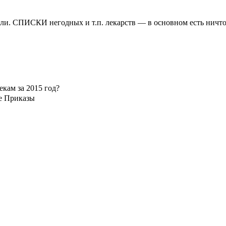
овли. СПИСКИ негодных и т.п. лекарств — в основном есть ничт
екам за 2015 год?
ле Приказы