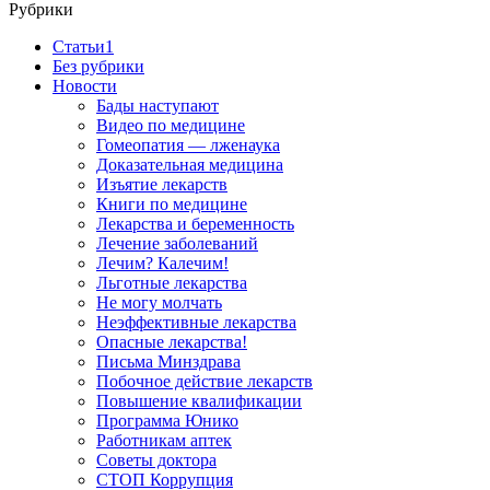
Рубрики
Cтатьи1
Без рубрики
Новости
Бады наступают
Видео по медицине
Гомеопатия — лженаука
Доказательная медицина
Изъятие лекарств
Книги по медицине
Лекарства и беременность
Лечение заболеваний
Лечим? Калечим!
Льготные лекарства
Не могу молчать
Неэффективные лекарства
Опасные лекарства!
Письма Минздрава
Побочное действие лекарств
Повышение квалификации
Программа Юнико
Работникам аптек
Советы доктора
СТОП Коррупция