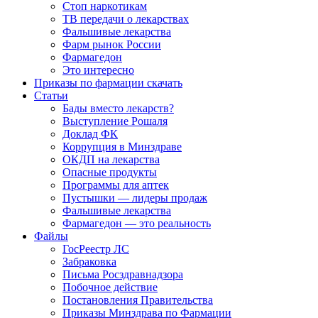
Стоп наркотикам
ТВ передачи о лекарствах
Фальшивые лекарства
Фарм рынок России
Фармагедон
Это интересно
Приказы по фармации скачать
Статьи
Бады вместо лекарств?
Выступление Рошаля
Доклад ФК
Коррупция в Минздраве
ОКДП на лекарства
Опасные продукты
Программы для аптек
Пустышки — лидеры продаж
Фальшивые лекарства
Фармагедон — это реальность
Файлы
ГосРеестр ЛС
Забраковка
Письма Росздравнадзора
Побочное действие
Постановления Правительства
Приказы Минздрава по Фармации