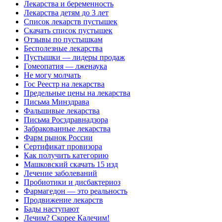
Лекарства и беременность
Лекарства детям до 3 лет
Список лекарств пустышек
Скачать список пустышек
Отзывы по пустышкам
Бесполезные лекарства
Пустышки — лидеры продаж
Гомеопатия — лженаука
Не могу молчать
Гос Реестр на лекарства
Предельные цены на лекарства
Письма Минздрава
Фальшивые лекарства
Письма Росздравнадзора
Забракованные лекарства
Фарм рынок России
Сертификат провизора
Как получить категорию
Машковский скачать 15 изд
Лечение заболеваний
Пробиотики и дисбактериоз
Фармагедон — это реальность
Продвижение лекарств
Бады наступают
Лечим? Скорее Калечим!