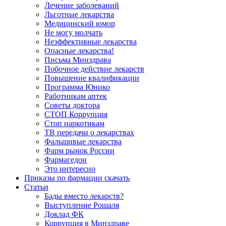
Лечение заболеваний
Льготные лекарства
Медицинский юмор
Не могу молчать
Неэффективные лекарства
Опасные лекарства!
Письма Минздрава
Побочное действие лекарств
Повышение квалификации
Программа Юнико
Работникам аптек
Советы доктора
СТОП Коррупция
Стоп наркотикам
ТВ передачи о лекарствах
Фальшивые лекарства
Фарм рынок России
Фармагедон
Это интересно
Приказы по фармации скачать
Статьи
Бады вместо лекарств?
Выступление Рошаля
Доклад ФК
Коррупция в Минздраве