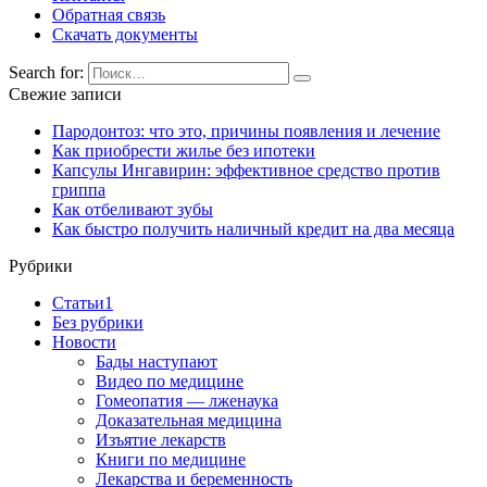
Обратная связь
Скачать документы
Search for:
Свежие записи
Пародонтоз: что это, причины появления и лечение
Как приобрести жилье без ипотеки
Капсулы Ингавирин: эффективное средство против
гриппа
Как отбеливают зубы
Как быстро получить наличный кредит на два месяца
Рубрики
Cтатьи1
Без рубрики
Новости
Бады наступают
Видео по медицине
Гомеопатия — лженаука
Доказательная медицина
Изъятие лекарств
Книги по медицине
Лекарства и беременность