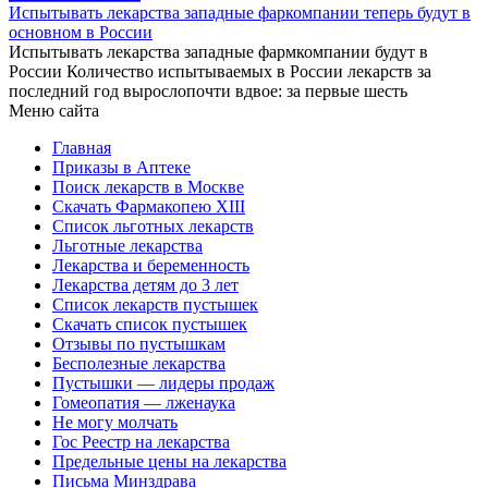
Испытывать лекарства западные фаркомпании теперь будут в
основном в России
Испытывать лекарства западные фармкомпании будут в
России Количество испытываемых в России лекарств за
последний год вырослопочти вдвое: за первые шесть
Меню сайта
Главная
Приказы в Аптеке
Поиск лекарств в Москве
Скачать Фармакопею XIII
Список льготных лекарств
Льготные лекарства
Лекарства и беременность
Лекарства детям до 3 лет
Список лекарств пустышек
Скачать список пустышек
Отзывы по пустышкам
Бесполезные лекарства
Пустышки — лидеры продаж
Гомеопатия — лженаука
Не могу молчать
Гос Реестр на лекарства
Предельные цены на лекарства
Письма Минздрава