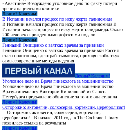
«Авастина» Возбуждено уголовное дело по факту потери
зрения пациентами клиники
Лечим? Калечим!
В Испании начался процесс по иску жертв талидомида
В Испании начался процесс по иску жертв талидомида В
Испании начался процесс по иску жертв талидомида. Около
200 человек сврожденными дефектами подали
Лечим? Калечим!
Геннадий Онищенко о взятках врачам за прививки
Геннадий Онищенко о взятках врачам за прививки Россия
стала полигоном, где отрабатываются, проходят «обкатку»
самыесовременные методы ведения
Лечим? Калечим!
Уголовное дело на Врача гинеколога за мошенничество
Уголовное дело на Врача гинеколога за мошенничество
Врачу-гинекологу Виктории Кирилловой из Санкт-
Петербурга предъявлено обвинение за то что она ставила
Лечим? Калечим!
Осторожно: актовегин, солкосерил, кортексин, церебролизат!
Осторожно: актовегин, солкосерил, кортексин,
церебролизат! В начале 2011 года в The Cochrane Library
появилась ссылка на результаты
Лечим? Калечим!