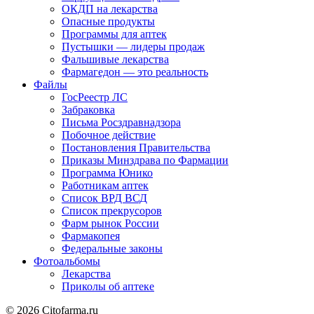
ОКДП на лекарства
Опасные продукты
Программы для аптек
Пустышки — лидеры продаж
Фальшивые лекарства
Фармагедон — это реальность
Файлы
ГосРеестр ЛС
Забраковка
Письма Росздравнадзора
Побочное действие
Постановления Правительства
Приказы Минздрава по Фармации
Программа Юнико
Работникам аптек
Список ВРД ВСД
Список прекрусоров
Фарм рынок России
Фармакопея
Федеральные законы
Фотоальбомы
Лекарства
Приколы об аптеке
© 2026 Citofarma.ru