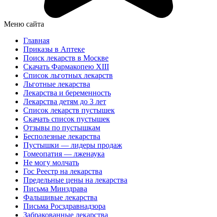
Меню сайта
Главная
Приказы в Аптеке
Поиск лекарств в Москве
Скачать Фармакопею XIII
Список льготных лекарств
Льготные лекарства
Лекарства и беременность
Лекарства детям до 3 лет
Список лекарств пустышек
Скачать список пустышек
Отзывы по пустышкам
Бесполезные лекарства
Пустышки — лидеры продаж
Гомеопатия — лженаука
Не могу молчать
Гос Реестр на лекарства
Предельные цены на лекарства
Письма Минздрава
Фальшивые лекарства
Письма Росздравнадзора
Забракованные лекарства