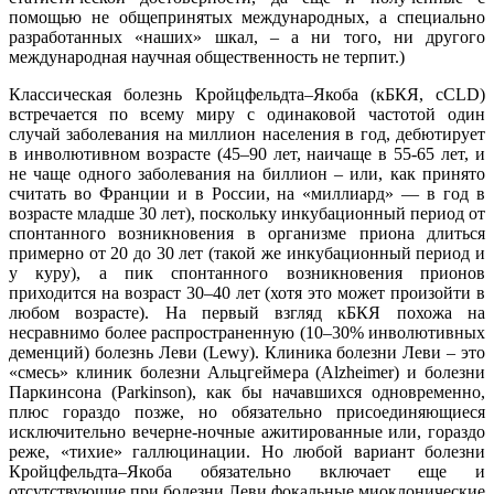
помощью не общепринятых международных, а специально
разработанных «наших» шкал, – а ни того, ни другого
международная научная общественность не терпит.)
Классическая болезнь Кройцфельдта–Якоба (кБКЯ, cCLD)
встречается по всему миру с одинаковой частотой один
случай заболевания на миллион населения в год, дебютирует
в инволютивном возрасте (45–90 лет, наичаще в 55-65 лет, и
не чаще одного заболевания на биллион – или, как принято
считать во Франции и в России, на «миллиард» — в год в
возрасте младше 30 лет), поскольку инкубационный период от
спонтанного возникновения в организме приона длиться
примерно от 20 до 30 лет (такой же инкубационный период и
у куру), а пик спонтанного возникновения прионов
приходится на возраст 30–40 лет (хотя это может произойти в
любом возрасте). На первый взгляд кБКЯ похожа на
несравнимо более распространенную (10–30% инволютивных
деменций) болезнь Леви (Lewy). Клиника болезни Леви – это
«смесь» клиник болезни Альцгеймера (Alzheimer) и болезни
Паркинсона (Parkinson), как бы начавшихся одновременно,
плюс гораздо позже, но обязательно присоединяющиеся
исключительно вечерне-ночные ажитированные или, гораздо
реже, «тихие» галлюцинации. Но любой вариант болезни
Кройцфельдта–Якоба обязательно включает еще и
отсутствующие при болезни Леви фокальные миоклонические