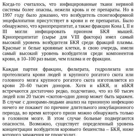
Когда-то считалось, что инфицированные ткани нервной
системы более опасны, нежели кровь и ее препараты. Но в
1997 году было доказано, что возбудитель спонгиоформной
энцефалопатии присутствует в крови и ее препаратах. Было
обнаружено, что криопреципитат, а также фракции Кона I, II и
III могли инфицировать прионом БКЯ мышей.
Криопреципитат (сырье для VIII фактора) имел самый
высокий уровень возбудителя БКЯ среди фракций плазмы.
Красные и белые кровяные клетки, в свою очередь, имели
самый высокий уровень возбудителя среди компонентов
крови, в 10–100 раз выше, чем плазма и ее фракции.
Каждая партия фракции, фильтрата, гидролизата или
протеолизата крови людей и крупного рогатого скота или
головного мозга крупного рогатого скота изготовляется из
крови 20–60 тысяч доноров. Хотя и кБКЯ, и вБКЯ
встречаются достаточно редко, подсчитано, что из 60 тысяч
людей или 20 тысяч «скотов»один донор может быть заражен.
В случае с донорами-людьми анализ на прионную инфекцию
ничего не покажет по причине длительного инкубационного
периода, во время которого прион можно обнаружить только
в головном мозге. В этом случае больные подвергаются
опасности. Возможно, существует определенный уровень
концентрации возбудителя коровьего бешенства – БКЯ, ниже
которого заражения не происходит.