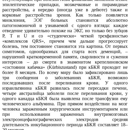
эпилептические припадки, мозжечковые и пирамидные
расстройства, а нередко (иногда уже в дебюте) также и
корковые расстройства зрения. Как только появляется
миоклония, ЭЭГ больных становится абсолютно
патогномоничой и узнаваемой с одного взгляда: каждое
отведение удивительно похоже на ЭКГ, но только без зубцов
P, T и U и со «студенчески» четкой трехфазностью
«комплексов QRS», причем чем дальше прогрессирует
болезнь, тем постояннее становится эта картина. От первых
симптомов, однообразных для старта всех деменций, –
нарушений кратковременной памяти, сварливости и сужения
интересов – до смерти в знаменитом крепелиновском
«состоянии кабачка» (Kürbiszustand) при кБКЯ проходит не
более 8 месяцев. По всему миру было зафиксировано лишь
три сообщения о заболеваниях кБКЯ, возможно
последовавших после переливания крови. У одного
израильтянина кБКЯ развилась после пересадки печени,
четыре австралийца заболели после переливания крови, у
одного канадца кБКЯ была выявлена после трансфузии ему
человеческого альбумина. При прямом воздействии на мозг
человека зараженным хирургическим инструментарием или
при использовании зараженных внутримозговых
электроэнцефалографических электродов средняя
длительность инкубационного периода кБКЯ составляет 18–
20 месяцев.