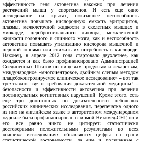
эффективность геля актовегина накожно при лечении
растяжений мышц у спортсменов. И есть еще одно
исследование на крысах, показавшее неспособность
актовегина повышать кислородную емкость эритроцитов,
плазмы, межклеточной жидкости в скелетных мышцах и
миокарде, цереброспинального ликвора, межклеточной
жидкости головного и спинного мозга, как и неспособность
актовегина повышать утилизацию кислорода мышечной и
нервной тканями или снижать их потребность в кислороде.
Наконец, в апреле 2012 года стартовало двухлетнее, как
ожидается и как было профинансировано Администрацией
Соединенных Штатов по пищевым продуктам и лекарствам,
международное «многоцентровое, двойным слепым методом
плацебоконтролируемое клиническое исследование» – вот так
трехэтажно звучат требования доказательной медицины! –
безопасности и эффективности актовегина при лечении
постинсультных когнитивных нарушений. Кроме этого, есть
еще три допотопных по доказательности небольших
российских клинических исследования, перепечатка одного
из них на английском языке в авторитетном международном
журнале была профинансирована фирмой Никомед-СНГ, но и
его все равно никто не цитирует: статистически
достоверными положительными результатами во всех
«наших» исследованиях объявляются цифры на грани
статистической достоверности, да еще и полученные с