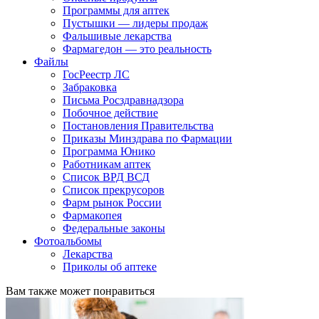
Программы для аптек
Пустышки — лидеры продаж
Фальшивые лекарства
Фармагедон — это реальность
Файлы
ГосРеестр ЛС
Забраковка
Письма Росздравнадзора
Побочное действие
Постановления Правительства
Приказы Минздрава по Фармации
Программа Юнико
Работникам аптек
Список ВРД ВСД
Список прекрусоров
Фарм рынок России
Фармакопея
Федеральные законы
Фотоальбомы
Лекарства
Приколы об аптеке
Вам также может понравиться