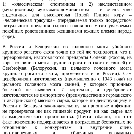
1) «классическом» спонтанном и 2) наследственном
(мутационном) аутосомно-доминантном – и очень узко
эндемичная для высокогорья Новой Гвинеи куру –
«человеческая трясучка» (передаваемая только посредством
ритуального поедания сырого головного мозга уважаемых
покойных родственников женщинами южных племен народа
форе).
В России и Белоруссии из головного мозга убойного
крупного рогатого скота точно по той же технологии, что и
церебролизин, изготовляются препараты Cortexin (Россия, из
коры головного мозга крупного рогатого скота и свиней) и
Cerebrolysat (Белоруссия, из цельного головного мозга
крупного рогатого скота, применяется и в России). Сам
церебролизин изготовляется (промышленно с 1943 года) из
цельного головного мозга свиней, у которых прионных
болезней не выявлено. И кортексин, и церебролизат
изготовляются из импортного (преимущественно германского
и австрийского) мясного сырья, которое по действующему в
России и Беларуси законодательству на прионные инфекции
не проверяется ни как пищевой продукт, ни как сырье для
фармацевтического производства. (Почти забавно, что этот
факт неизменно подчеркивается в потрясающе бестактных по
отношению к конкурентам и внутренне очень
противоречивых и сбивчивых рекламных