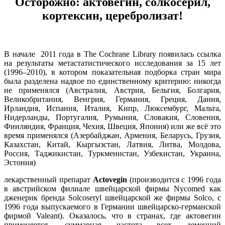
Осторожно: актовегин, солкосерил,
кортексин, церебролизат!
В начале 2011 года в The Cochrane Library появилась ссылка
на результаты метастатистического исследования за 15 лет
(1996–2010), в котором показательная подборка стран мира
была разделена надвое по единственному критерию: никогда
не применялся (Австралия, Австрия, Бельгия, Болгария,
Великобритания, Венгрия, Германия, Греция, Дания,
Ирландия, Испания, Италия, Кипр, Люксембург, Мальта,
Нидерланды, Португалия, Румыния, Словакия, Словения,
Финляндия, Франция, Чехия, Швеция, Япония) или же всё это
время применялся (Азербайджан, Армения, Беларусь, Грузия,
Казахстан, Китай, Кыргызстан, Латвия, Литва, Молдова,
Россия, Таджикистан, Туркменистан, Узбекистан, Украина,
Эстония)
лекарственный препарат
Actovegin
(производится c 1996 года
в австрийском филиале швейцарской фирмы Nycomed как
дженерик бренда Solcoseryl швейцарской же фирмы Solco, c
1996 года выпускаемого в Германии швейцарско-германской
фирмой Valeant). Оказалось, что в странах, где актовегин
применяется, суммарная частота всех деменций