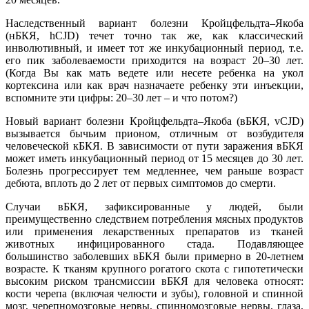
Наследственный вариант болезни Кройцфельдта–Якоба
(нБКЯ, hCJD) течет точно так же, как классический
инволютивный, и имеет тот же инкубационный период, т.е.
его пик заболеваемости приходится на возраст 20–30 лет.
(Когда Вы как мать ведете или несете ребенка на укол
кортексина или как врач назначаете ребенку эти инъекции,
вспомните эти цифры: 20–30 лет – и что потом?)
Новый вариант болезни Кройцфельдта–Якоба (вБКЯ, vCJD)
вызывается бычьим прионом, отличным от возбудителя
человеческой кБКЯ. В зависимости от пути заражения вБКЯ
может иметь инкубационный период от 15 месяцев до 30 лет.
Болезнь прогрессирует тем медленнее, чем раньше возраст
дебюта, вплоть до 2 лет от первых симптомов до смерти.
Случаи вБКЯ, зафиксированные у людей, были
преимущественно следствием потребления мясных продуктов
или применения лекарственных препаратов из тканей
животных инфицированного стада. Подавляющее
большинство заболевших вБКЯ были примерно в 20-летнем
возрасте. К тканям крупного рогатого скота с гипотетически
высоким риском трансмиссии вБКЯ для человека относят:
кости черепа (включая челюсти и зубы), головной и спинной
мозг, черепномозговые нервы, спинномозговые нервы, глаза,