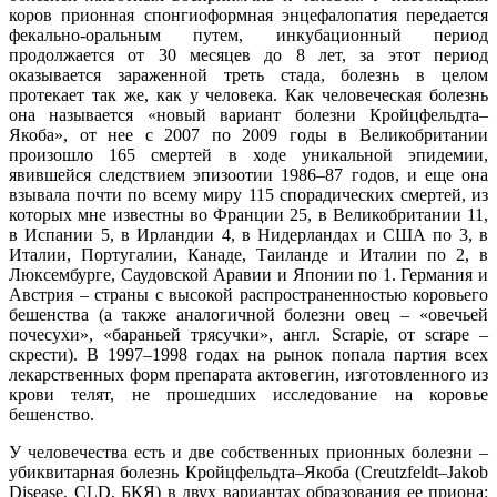
коров прионная спонгиоформная энцефалопатия передается
фекально-оральным путем, инкубационный период
продолжается от 30 месяцев до 8 лет, за этот период
оказывается зараженной треть стада, болезнь в целом
протекает так же, как у человека. Как человеческая болезнь
она называется «новый вариант болезни Кройцфельдта–
Якоба», от нее с 2007 по 2009 годы в Великобритании
произошло 165 смертей в ходе уникальной эпидемии,
явившейся следствием эпизоотии 1986–87 годов, и еще она
взывала почти по всему миру 115 спорадических смертей, из
которых мне известны во Франции 25, в Великобритании 11,
в Испании 5, в Ирландии 4, в Нидерландах и США по 3, в
Италии, Португалии, Канаде, Таиланде и Италии по 2, в
Люксембурге, Саудовской Аравии и Японии по 1. Германия и
Австрия – страны с высокой распространенностью коровьего
бешенства (а также аналогичной болезни овец – «овечьей
почесухи», «бараньей трясучки», англ. Scrapie, от scrape –
скрести). В 1997–1998 годах на рынок попала партия всех
лекарственных форм препарата актовегин, изготовленного из
крови телят, не прошедших исследование на коровье
бешенство.
У человечества есть и две собственных прионных болезни –
убиквитарная болезнь Кройцфельдта–Якоба (Creutzfeldt–Jakob
Disease, CLD, БКЯ) в двух вариантах образования ее приона: