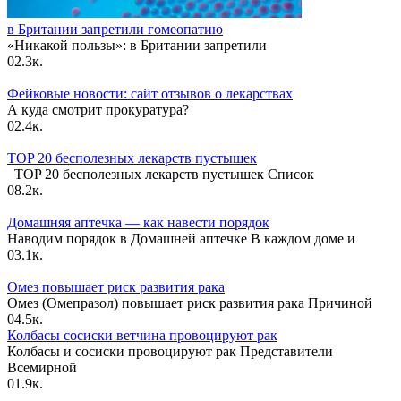
в Британии запретили гомеопатию
«Никакой пользы»: в Британии запретили
0
2.3к.
Фейковые новости: сайт отзывов о лекарствах
А куда смотрит прокуратура?
0
2.4к.
TOP 20 бесполезных лекарств пустышек
TOP 20 бесполезных лекарств пустышек Список
0
8.2к.
Домашняя аптечка — как навести порядок
Наводим порядок в Домашней аптечке В каждом доме и
0
3.1к.
Омез повышает риск развития рака
Омез (Омепразол) повышает риск развития рака Причиной
0
4.5к.
Колбасы сосиски ветчина провоцируют рак
Колбасы и сосиски провоцируют рак Представители
Всемирной
0
1.9к.