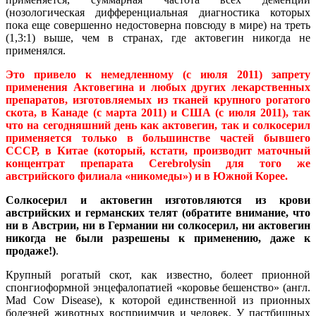
(нозологическая дифференциальная диагностика которых
пока еще совершенно недостоверна повсюду в мире) на треть
(1,3:1) выше, чем в странах, где актовегин никогда не
применялся.
Это привело к немедленному (с июля 2011) запрету
применения Актовегина и любых других лекарственных
препаратов, изготовляемых из тканей крупного рогатого
скота, в Канаде (с марта 2011) и США (с июля 2011), так
что на сегодняшний день как актовегин, так и солкосерил
применяется только в большинстве частей бывшего
СССР, в Китае (который, кстати, производит маточный
концентрат препарата Cerebrolysin для того же
австрийского филиала «никомеды») и в Южной Корее.
Солкосерил и актовегин изготовляются из крови
австрийских и германских телят (обратите внимание, что
ни в Австрии, ни в Германии ни солкосерил, ни актовегин
никогда не были разрешены к применению, даже к
продаже!)
.
Крупный рогатый скот, как известно, болеет прионной
спонгиоформной энцефалопатией «коровье бешенство» (англ.
Mad Cow Disease), к которой единственной из прионных
болезней животных восприимчив и человек. У пастбищных