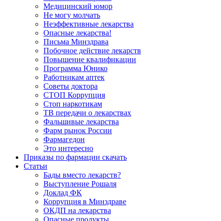
Медицинский юмор
Не могу молчать
Неэффективные лекарства
Опасные лекарства!
Письма Минздрава
Побочное действие лекарств
Повышение квалификации
Программа Юнико
Работникам аптек
Советы доктора
СТОП Коррупция
Стоп наркотикам
ТВ передачи о лекарствах
Фальшивые лекарства
Фарм рынок России
Фармагедон
Это интересно
Приказы по фармации скачать
Статьи
Бады вместо лекарств?
Выступление Рошаля
Доклад ФК
Коррупция в Минздраве
ОКДП на лекарства
Опасные продукты