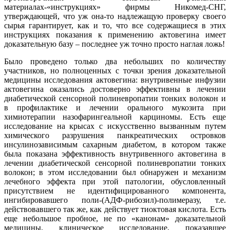
материалах-«инструкциях» фирмы Никомед-СНГ,
утверждающей, что уж она-то надлежащую проверку своего
сырья гарантирует, как и то, что все содержащиеся в этих
инструкциях показания к применению актовегина имеет
доказательную базу – последнее уж точно просто наглая ложь!
Было проведено только два небольших по количеству
участников, но полноценных с точки зрения доказательной
медицины исследования актовегина: внутривенные инфузии
актовегина оказались достоверно эффективны в лечении
диабетической сенсорной полиневропатии тонких волокон и
в профилактике и лечении орального мукозита при
химиотерапии назофарингеальной карциномы. Есть еще
исследование на крысах с искусственно вызванным путем
химического разрушения панкреатических островков
инсулинозависимым сахарным диабетом, в котором также
была показана эффективность внутривенного актовегина в
лечении диабетической сенсорной полиневропатии тонких
волокон; в этом исследовании был обнаружен и механизм
лечебного эффекта при этой патологии, обусловленный
присутствием не идентифицированного компонента,
ингибировавшего поли-(АДФ-рибозил)-полимеразу, т.е.
действовавшего так же, как действует тиоктовая кислота. Есть
еще небольшое пробное, не по «канонам» доказательной
медицины, клиническое исследование, показавшее