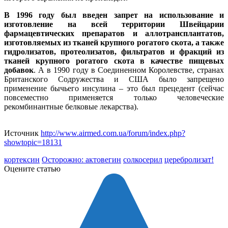
В 1996 году был введен запрет на использование и
изготовление на всей территории Швейцарии
фармацевтических препаратов и аллотрансплантатов,
изготовляемых из тканей крупного рогатого скота, а также
гидролизатов, протеолизатов, фильтратов и фракций из
тканей крупного рогатого скота в качестве пищевых
добавок
. А в 1990 году в Соединенном Королевстве, странах
Британского Содружества и США было запрещено
применение бычьего инсулина – это был прецедент (сейчас
повсеместно применяется только человеческие
рекомбинантные белковые лекарства).
Источник
http://www.airmed.com.ua/forum/index.php?
showtopic=18131
кортексин
Осторожно: актовегин
солкосерил
церебролизат!
Оцените статью