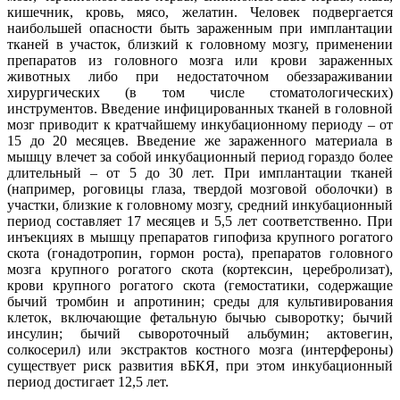
кишечник, кровь, мясо, желатин. Человек подвергается
наибольшей опасности быть зараженным при имплантации
тканей в участок, близкий к головному мозгу, применении
препаратов из головного мозга или крови зараженных
животных либо при недостаточном обеззараживании
хирургических (в том числе стоматологических)
инструментов. Введение инфицированных тканей в головной
мозг приводит к кратчайшему инкубационному периоду – от
15 до 20 месяцев. Введение же зараженного материала в
мышцу влечет за собой инкубационный период гораздо более
длительный – от 5 до 30 лет. При имплантации тканей
(например, роговицы глаза, твердой мозговой оболочки) в
участки, близкие к головному мозгу, средний инкубационный
период составляет 17 месяцев и 5,5 лет соответственно. При
инъекциях в мышцу препаратов гипофиза крупного рогатого
скота (гонадотропин, гормон роста), препаратов головного
мозга крупного рогатого скота (кортексин, церебролизат),
крови крупного рогатого скота (гемостатики, содержащие
бычий тромбин и апротинин; среды для культивирования
клеток, включающие фетальную бычью сыворотку; бычий
инсулин; бычий сывороточный альбумин; актовегин,
солкосерил) или экстрактов костного мозга (интерфероны)
существует риск развития вБКЯ, при этом инкубационный
период достигает 12,5 лет.