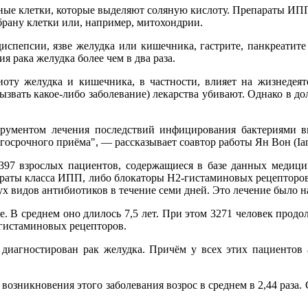
ьные клетки, которые выделяют соляную кислоту. Препараты ИПП
рану клетки или, например, митохондрии.
спепсии, язве желудка или кишечника, гастрите, панкреатите 
 рака желудка более чем в два раза.
ту желудка и кишечника, в частности, влияет на жизнедеятель
звать какое-либо заболевание) лекарства убивают. Однако в до
ентом лечения последствий инфицирования бактериями вида
лгосрочного приёма", — рассказывает соавтор работы Ян Вон (I
3397 взрослых пациентов, содержащиеся в базе данных медици
араты класса ИПП, либо блокаторы H2-гистаминовых рецепторов
х видов антибиотиков в течение семи дней. Это лечение было на
е. В среднем оно длилось 7,5 лет. При этом 3271 человек прод
-гистаминовых рецепторов.
 диагностирован рак желудка. Причём у всех этих пациентов а
зникновения этого заболевания возрос в среднем в 2,44 раза. 