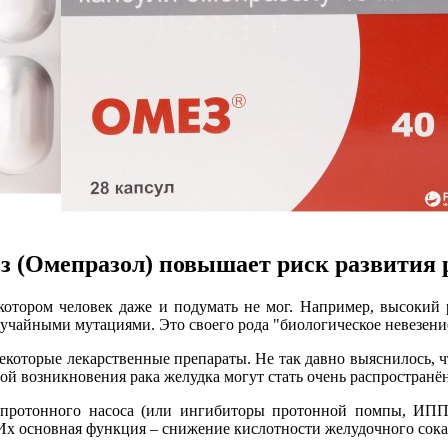
з (Омепразол) повышает риск развития 
котором человек даже и подумать не мог. Например, высокий р
лучайными мутациями. Это своего рода "биологическое невезени
которые лекарственные препараты. Не так давно выяснилось, чт
ой возникновения рака желудка могут стать очень распростран
 протонного насоса (или ингибиторы протонной помпы, ИПП).
х основная функция – снижение кислотности желудочного сока (