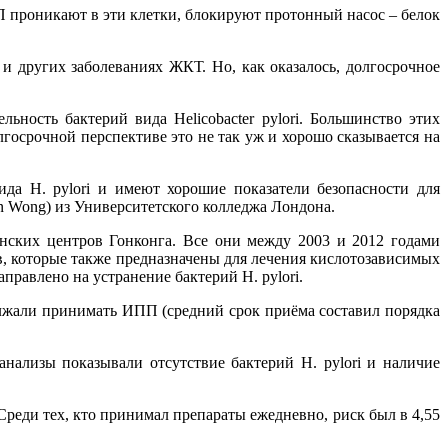
 проникают в эти клетки, блокируют протонный насос – белок
и других заболеваниях ЖКТ. Но, как оказалось, долгосрочное
ность бактерий вида Helicobacter pylori. Большинство этих
лгосрочной перспективе это не так уж и хорошо сказывается на
 H. pylori и имеют хорошие показатели безопасности для
an Wong) из Университетского колледжа Лондона.
нских центров Гонконга. Все они между 2003 и 2012 годами
, которые также предназначены для лечения кислотозависимых
правлено на устранение бактерий H. pylori.
олжали принимать ИПП (средний срок приёма составил порядка
нализы показывали отсутствие бактерий H. pylori и наличие
Среди тех, кто принимал препараты ежедневно, риск был в 4,55