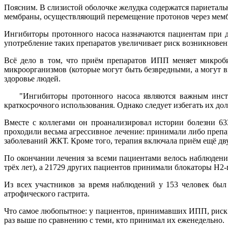
Поясним. В слизистой оболочке желудка содержатся париетал
мембраны, осуществляющий перемещение протонов через мемб
Ингибиторы протонного насоса назначаются пациентам при ди
употребление таких препаратов увеличивает риск возникновения
Всё дело в том, что приём препаратов ИПП меняет микробио
микроорганизмов (которые могут быть безвредными, а могут вы
здоровье людей.
"Ингибиторы протонного насоса являются важным инструм
краткосрочного использования. Однако следует избегать их до
Вместе с коллегами он проанализировал истории болезни 6
проходили весьма агрессивное лечение: принимали либо преп
заболеваний ЖКТ. Кроме того, терапия включала приём ещё дву
По окончании лечения за всеми пациентами велось наблюдени
трёх лет), а 21729 других пациентов принимали блокаторы H2
Из всех участников за время наблюдений у 153 человек был
атрофического гастрита.
Что самое любопытное: у пациентов, принимавших ИПП, риск во
раз выше по сравнению с теми, кто принимал их еженедельно.