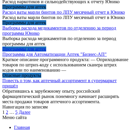
Расход наркотиков и сильнодействующих к отчету Юнико
Программы для аптек
Расход ваты марли бинтов по ЛПУ месячный отчет в Юнико
Расход ваты марли бинтов по ЛПУ месячный отчет в Юнико
Программы для аптек
Выборка расхода медикаментов по отделению за период
программа Юнико
Выборка расхода медикаментов по отделению за период
программы для аптек
Программы для аптек
Программа для Автоматизации Аптек "Бизнес-АП"
Краткое описание программного продукта: — Оприходование
товаров по штрих-коду с использованием сканера штрих
кодов или по наименованию —
Опасные продукты
Повесть о том, как аптечный ассортимент в супермаркет
пришёл
Обратившись к зарубежному опыту, российский
фармацевтический рынок понемногу начинает расширять
места продажи товаров аптечного ассортимента.
Навигация по записям
1
2
…
5
Далее
Меню сайта
Главная