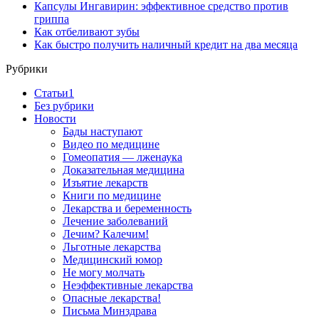
Капсулы Ингавирин: эффективное средство против
гриппа
Как отбеливают зубы
Как быстро получить наличный кредит на два месяца
Рубрики
Cтатьи1
Без рубрики
Новости
Бады наступают
Видео по медицине
Гомеопатия — лженаука
Доказательная медицина
Изъятие лекарств
Книги по медицине
Лекарства и беременность
Лечение заболеваний
Лечим? Калечим!
Льготные лекарства
Медицинский юмор
Не могу молчать
Неэффективные лекарства
Опасные лекарства!
Письма Минздрава