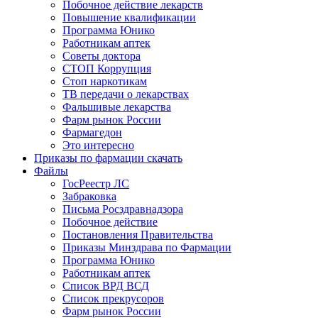
Побочное действие лекарств
Повышение квалификации
Программа Юнико
Работникам аптек
Советы доктора
СТОП Коррупция
Стоп наркотикам
ТВ передачи о лекарствах
Фальшивые лекарства
Фарм рынок России
Фармагедон
Это интересно
Приказы по фармации скачать
Файлы
ГосРеестр ЛС
Забраковка
Письма Росздравнадзора
Побочное действие
Постановления Правительства
Приказы Минздрава по Фармации
Программа Юнико
Работникам аптек
Список ВРД ВСД
Список прекрусоров
Фарм рынок России