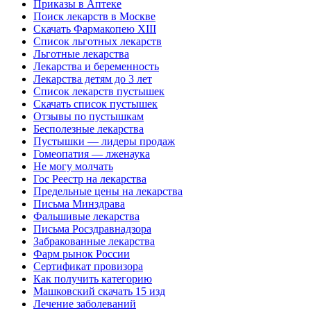
Приказы в Аптеке
Поиск лекарств в Москве
Скачать Фармакопею XIII
Список льготных лекарств
Льготные лекарства
Лекарства и беременность
Лекарства детям до 3 лет
Список лекарств пустышек
Скачать список пустышек
Отзывы по пустышкам
Бесполезные лекарства
Пустышки — лидеры продаж
Гомеопатия — лженаука
Не могу молчать
Гос Реестр на лекарства
Предельные цены на лекарства
Письма Минздрава
Фальшивые лекарства
Письма Росздравнадзора
Забракованные лекарства
Фарм рынок России
Сертификат провизора
Как получить категорию
Машковский скачать 15 изд
Лечение заболеваний