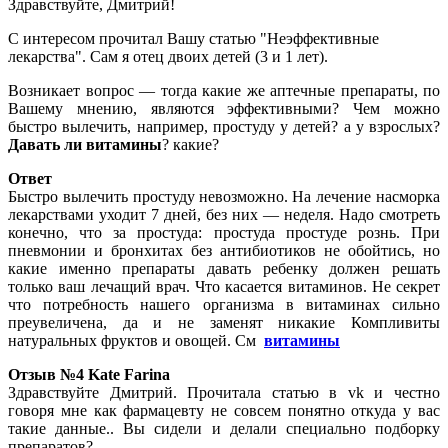
Здравствуйте, Дмитрий!
С интересом прочитал Вашу статью "Неэффективные
лекарства". Сам я отец двоих детей (3 и 1 лет).
Возникает вопрос — тогда какие же аптечные препараты, по
Вашему мнению, являются эффективными? Чем можно
быстро вылечить, например, простуду у детей? а у взрослых?
Давать ли витамины
? какие?
Ответ
Быстро вылечить простуду невозможно. На лечение насморка
лекарствами уходит 7 дней, без них — неделя. Надо смотреть
конечно, что за простуда: простуда простуде рознь. При
пневмонии и бронхитах без антибиотиков не обойтись, но
какие именно препараты давать ребенку должен решать
только ваш лечащий врач. Что касается витаминов. Не секрет
что потребность нашего организма в витаминах сильно
преувеличена, да и не заменят никакие Компливиты
натуральных фруктов и овощей. См
витамины
Отзыв №4
Kate Farina
Здравствуйте Дмитрий. Прочитала статью в vk и честно
говоря мне как фармацевту не совсем понятно откуда у вас
такие данные.. Вы сидели и делали специально подборку
препаратов?