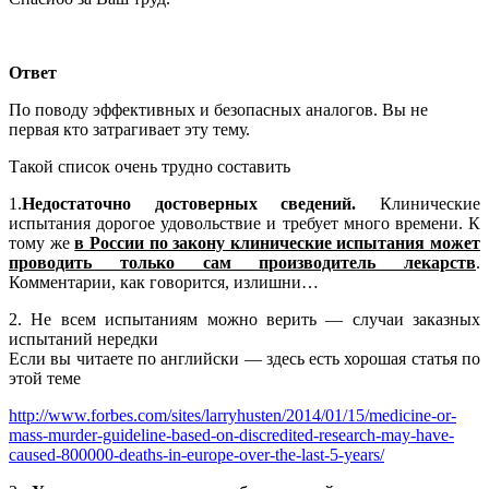
Ответ
По поводу эффективных и безопасных аналогов. Вы не
первая кто затрагивает эту тему.
Такой список очень трудно составить
1.
Недостаточно достоверных сведений.
Клинические
испытания дорогое удовольствие и требует много времени. К
тому же
в России по закону клинические испытания может
проводить только сам производитель лекарств
.
Комментарии, как говорится, излишни…
2. Не всем испытаниям можно верить — случаи заказных
испытаний нередки
Если вы читаете по английски — здесь есть хорошая статья по
этой теме
http://www.forbes.com/sites/larryhusten/2014/01/15/medicine-or-
mass-murder-guideline-based-on-discredited-research-may-have-
caused-800000-deaths-in-europe-over-the-last-5-years/