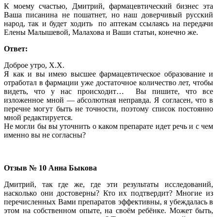
К моему счастью, Дмитрий, фармацевтический бизнес эта
Ваша писанина не пошатнет, но наш доверчивый русский
народ, так и будет ходить по аптекам ссылаясь на передачи
Елены Малышевой, Малахова и Ваши статьи, конечно же.
Ответ:
Доброе утро, X.X.
Я как и вы имею высшее фармацевтическое образование и
отработал в фармации уже достаточное количество лет, чтобы
видеть, что у нас происходит… Вы пишите, что все
изложенное мной — абсолютная неправда. Я согласен, что в
перечне могут быть не точности, поэтому список постоянно
мной редактируется.
Не могли бы вы уточнить о каком препарате идет речь и с чем
именно вы не согласны?
Отзыв № 10 Анна Быкова
Дмитрий, так где же, где эти результаты исследований,
насколько они достоверны? Кто их подтвердит? Многие из
перечисленных Вами препаратов эффективны, я убеждалась в
этом на собственном опыте, на своём ребёнке. Может быть,