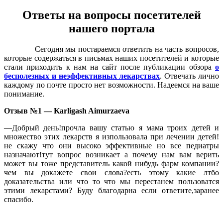
Ответы на вопросы посетителей
нашего портала
Сегодня мы постараемся ответить на часть вопросов,
которые содержаться в письмах наших посетителей и которые
стали приходить к нам на сайт после публикации обзора
о
бесполезных и неэффективных лекарствах
. Отвечать лично
каждому по почте просто нет возможности. Надеемся на ваше
понимание.
Отзыв №1 —
Karligash Aimurzaeva
—Добрый день!прочла вашу статью я мама троих детей и
множество этих лекарств я изпользовала при лечении детей!
не скажу что они высоко эффективные но все педиатры
назначают!тут вопрос возникает а почему нам вам верить
может вы тоже представитель какой нибудь фарм компании?
чем вы докажете свои слова?есть этому какие лтбо
доказательства или что то что мы перестанем пользоватся
этими лекарстами? Буду благодарна если ответите,заранее
спасибо.