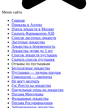
Меню сайта
Главная
Приказы в Аптеке
Поиск лекарств в Москве
Скачать Фармакопею XIII
Список льготных лекарств
Льготные лекарства
Лекарства и беременность
Лекарства детям до 3 лет
Список лекарств пустышек
Скачать список пустышек
Отзывы по пустышкам
Бесполезные лекарства
Пустышки — лидеры продаж
Гомеопатия — лженаука
Не могу молчать
Гос Реестр на лекарства
Предельные цены на лекарства
Письма Минздрава
Фальшивые лекарства
Письма Росздравнадзора
Забракованные лекарства