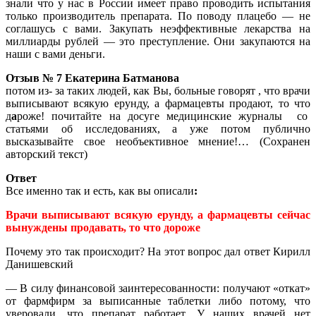
знали что у нас в России имеет право проводить испытания
только производитель препарата. По поводу плацебо — не
соглашусь с вами. Закупать неэффективные лекарства на
миллиарды рублей — это преступление. Они закупаются на
наши с вами деньги.
Отзыв № 7 Екатерина Батманова
потом из- за таких людей, как Вы, больные говорят , что врачи
выписывают всякую ерунду, а фармацевты продают, то что
д
а
роже! почитайте на досуге медицинские журналы со
статьями об исследованиях, а уже потом публично
высказывайте свое необъективное мнение!… (Сохранен
авторский текст)
Ответ
Все именно так и есть, как вы описали
:
Врачи выписывают всякую ерунду, а фармацевты сейчас
вынуждены продавать, то что дороже
Почему это так происходит? На этот вопрос дал ответ Кирилл
Данишевский
— В силу финансовой заинтересованности: получают «откат»
от фармфирм за выписанные таблетки либо потому, что
уверовали, что препарат работает. У наших врачей нет