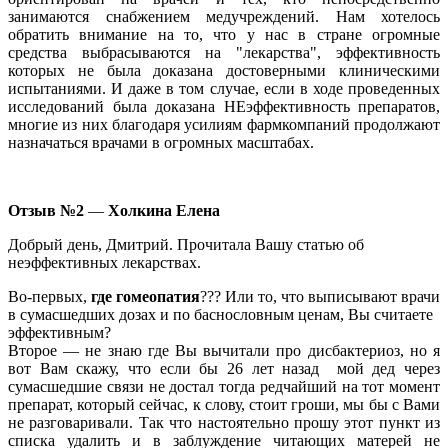
занимаются снабжением медучреждений. Нам хотелось
обратить внимание на то, что у нас в стране огромные
средства выбрасываются на "лекарства", эффективность
которых не была доказана достоверными клиническими
испытаниями. И даже в том случае, если в ходе проведенных
исследований была доказана НЕэффективность препаратов,
многие из них благодаря усилиям фармкомпаний продолжают
назначаться врачами в огромных масштабах.
Отзыв №2
—
Холкина Елена
Добрый день, Дмитрий. Прочитала Вашу статью об
неэффективных лекарствах.
Во-первых,
где гомеопатия
??? Или то, что выписывают врачи
в сумасшедших дозах и по баснословным ценам, Вы считаете
эффективным?
Второе — не знаю где Вы вычитали про дисбактериоз, но я
вот Вам скажу, что если бы 26 лет назад мой дед через
сумасшедшие связи не достал тогда редчайший на тот момент
препарат, который сейчас, к слову, стоит гроши, мы бы с Вами
не разговаривали. Так что настоятельно прошу этот пункт из
списка удалить и в заблуждение читающих матерей не