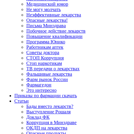
Медицинский юмор
Не могу молчать
Неэффективные лекарства
Опасные лекарства!
Письма Минздрава
Побочное действие лекарств
Повышение квалификации
Программа Юнико
Работникам аптек
Советы доктора
СТОП Коррупция
Стоп наркотикам
ТВ передачи о лекарствах
Фальшивые лекарства
Фарм рынок России
Фармагедон
Это интересно
Приказы по фармации скачать
Статьи
Бады вместо лекарств?
Выступление Рошаля
Доклад ФК
Коррупция в Минздраве
ОКДП на лекарства
Опасные продукты