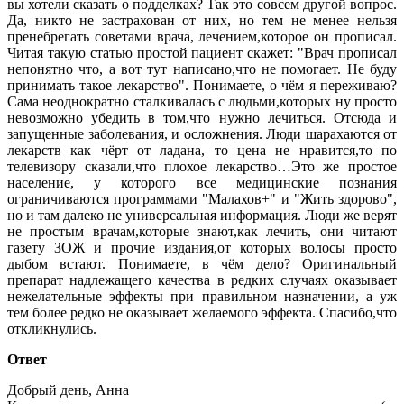
вы хотели сказать о подделках? Так это совсем другой вопрос.
Да, никто не застрахован от них, но тем не менее нельзя
пренебрегать советами врача, лечением,которое он прописал.
Читая такую статью простой пациент скажет: "Врач прописал
непонятно что, а вот тут написано,что не помогает. Не буду
принимать такое лекарство". Понимаете, о чём я переживаю?
Сама неоднократно сталкивалась с людьми,которых ну просто
невозможно убедить в том,что нужно лечиться. Отсюда и
запущенные заболевания, и осложнения. Люди шарахаются от
лекарств как чёрт от ладана, то цена не нравится,то по
телевизору сказали,что плохое лекарство…Это же простое
население, у которого все медицинские познания
ограничиваются программами "Малахов+" и "Жить здорово",
но и там далеко не универсальная информация. Люди же верят
не простым врачам,которые знают,как лечить, они читают
газету ЗОЖ и прочие издания,от которых волосы просто
дыбом встают. Понимаете, в чём дело? Оригинальный
препарат надлежащего качества в редких случаях оказывает
нежелательные эффекты при правильном назначении, а уж
тем более редко не оказывает желаемого эффекта. Спасибо,что
откликнулись.
Ответ
Добрый день, Анна