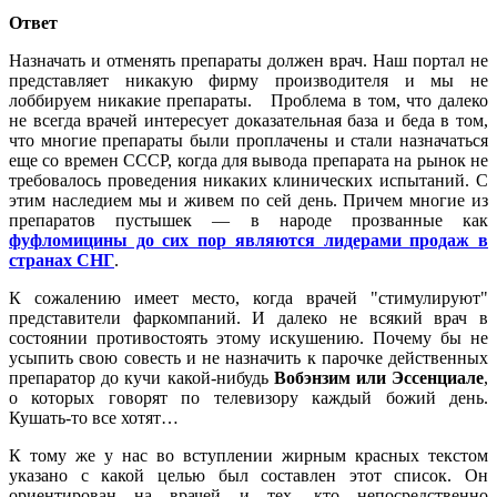
Ответ
Назначать и отменять препараты должен врач. Наш портал не
представляет никакую фирму производителя и мы не
лоббируем никакие препараты. Проблема в том, что далеко
не всегда врачей интересует доказательная база и беда в том,
что многие препараты были проплачены и стали назначаться
еще со времен СССР, когда для вывода препарата на рынок не
требовалось проведения никаких клинических испытаний. С
этим наследием мы и живем по сей день. Причем многие из
препаратов пустышек — в народе прозванные как
фуфломицины до сих пор являются лидерами продаж в
странах СНГ
.
К сожалению имеет место, когда врачей "стимулируют"
представители фаркомпаний. И далеко не всякий врач в
состоянии противостоять этому искушению. Почему бы не
усыпить свою совесть и не назначить к парочке действенных
препаратор до кучи какой-нибудь
Вобэнзим или Эссенциале
,
о которых говорят по телевизору каждый божий день.
Кушать-то все хотят…
К тому же у нас во вступлении жирным красных текстом
указано с какой целью был составлен этот список. Он
ориентирован на врачей и тех, кто непосредственно