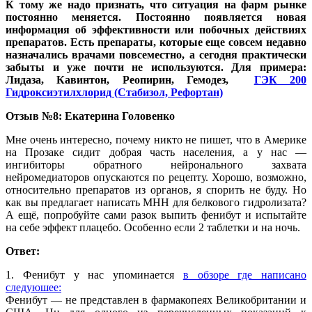
К тому же надо признать, что ситуация на фарм рынке
постоянно меняется. Постоянно появляется новая
информация об эффективности или побочных действиях
препаратов. Есть препараты, которые еще совсем недавно
назначались врачами повсеместно, а сегодня практически
забыты и уже почти не используются. Для примера:
Лидаза, Кавинтон, Реопирин, Гемодез,
ГЭК 200
Гидроксиэтилхлорид (Стабизол, Рефортан)
Отзыв №8:
Екатерина Головенко
Мне очень интересно, почему никто не пишет, что в Америке
на Прозаке сидит добрая часть населения, а у нас —
ингибиторы обратного нейронального захвата
нейромедиаторов опускаются по рецепту. Хорошо, возможно,
относительно препаратов из органов, я спорить не буду. Но
как вы предлагает написать МНН для белкового гидролизата?
А ещё, попробуйте сами разок выпить фенибут и испытайте
на себе эффект плацебо. Особенно если 2 таблетки и на ночь.
Ответ:
1. Фенибут у нас упоминается
в обзоре где написано
следуюшее:
Фенибут — не представлен в фармакопеях Великобритании и