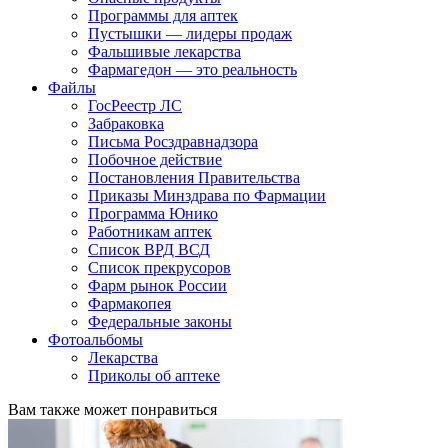
Программы для аптек
Пустышки — лидеры продаж
Фальшивые лекарства
Фармагедон — это реальность
Файлы
ГосРеестр ЛС
Забраковка
Письма Росздравнадзора
Побочное действие
Постановления Правительства
Приказы Минздрава по Фармации
Программа Юнико
Работникам аптек
Список ВРД ВСД
Список прекрусоров
Фарм рынок России
Фармакопея
Федеральные законы
Фотоальбомы
Лекарства
Приколы об аптеке
Вам также может понравиться