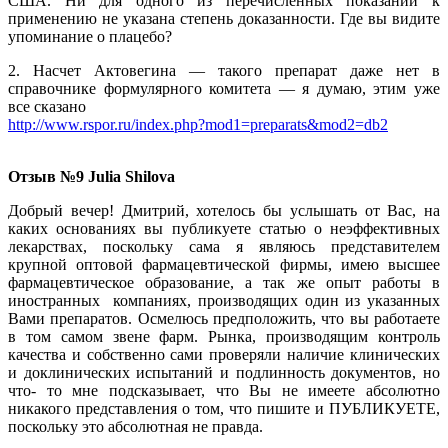
США. Ни для одного из перечисленных показаний к
применению не указана степень доказанности. Где вы видите
упоминание о плацебо?
2. Насчет Актовегина — такого препарат даже нет в
справочнике формулярного комитета — я думаю, этим уже
все сказано
http://www.rspor.ru/index.php?mod1=preparats&mod2=db2
Отзыв №9 Julia Shilova
Добрый вечер! Дмитрий, хотелось бы услышать от Вас, на
каких основаниях вы публикуете статью о неэффективных
лекарствах, поскольку сама я являюсь представителем
крупной оптовой фармацевтической фирмы, имею высшее
фармацевтическое образование, а так же опыт работы в
иностранных компаниях, производящих один из указанных
Вами препаратов. Осмелюсь предположить, что вы работаете
в том самом звене фарм. Рынка, производящим контроль
качества и собственно сами проверяли наличие клинических
и доклинических испытаний и подлинность документов, но
что- то мне подсказывает, что Вы не имеете абсолютно
никакого представления о том, что пишите и ПУБЛИКУЕТЕ,
поскольку это абсолютная не правда.