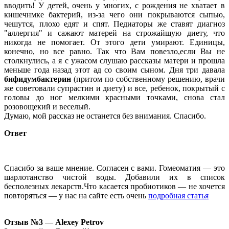
вводить! У детей, очень у многих, с рождения не хватает в
кишечнмке бактерий, из-за чего они покрываются сыпью,
чешутся, плохо едят и спят. Педиаторы же ставят диагноз
"аллергия" и сажают матерей на строжайшую диету, что
никогда не помогает. От этого дети умирают. Единицы,
конечно, но все равно. Так что Вам повезло,если Вы не
столкнулись, а я с ужасом слушаю рассказы матери и прошла
меньше года назад этот ад со своим сыном. Дня три давала
бифидумбактерин
(притом по собственному решению, врачи
же советовали супрастин и диету) и все, ребенок, покрытый с
головы до ног мелкими красными точками, снова стал
розовощекий и веселый.
Думаю, мой рассказ не останется без внимания. Спасибо.
Ответ
Спасибо за ваше мнение. Согласен с вами. Гомеоматия — это
шарлотанство чистой воды. Добавили их в список
бесполезных лекарств.Что касается пробиотиков — не хочется
повторяться — у нас на сайте есть очень
подробная статья
Отзыв №3
—
Alexey Petrov