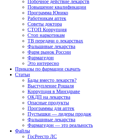
Побочное действие лекарств
Повышение квалификации
Программа Юнико
Работникам аптек
Советы доктора
СТОП Коррупция
Стоп наркотикам
ТВ передачи о лекарствах
Фальшивые лекарства
Фарм рынок России
Фармагедон
Это интересно
Приказы по фармации скачать
Статьи
Бады вместо лекарств?
Выступление Рошаля
Коррупция в Минздраве
ОКДП на лекарства
Опасные продукты
Программы для аптек
Пустышки — лидеры продаж
Фальшивые лекарства
Фармагедон — это реальность
Файлы
ГосРеестр ЛС