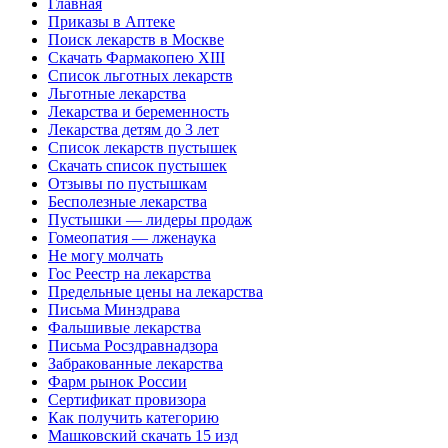
Главная
Приказы в Аптеке
Поиск лекарств в Москве
Скачать Фармакопею XIII
Список льготных лекарств
Льготные лекарства
Лекарства и беременность
Лекарства детям до 3 лет
Список лекарств пустышек
Скачать список пустышек
Отзывы по пустышкам
Бесполезные лекарства
Пустышки — лидеры продаж
Гомеопатия — лженаука
Не могу молчать
Гос Реестр на лекарства
Предельные цены на лекарства
Письма Минздрава
Фальшивые лекарства
Письма Росздравнадзора
Забракованные лекарства
Фарм рынок России
Сертификат провизора
Как получить категорию
Машковский скачать 15 изд