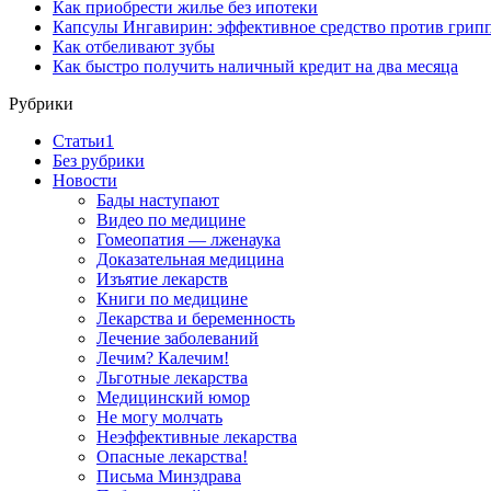
Как приобрести жилье без ипотеки
Капсулы Ингавирин: эффективное средство против грип
Как отбеливают зубы
Как быстро получить наличный кредит на два месяца
Рубрики
Cтатьи1
Без рубрики
Новости
Бады наступают
Видео по медицине
Гомеопатия — лженаука
Доказательная медицина
Изъятие лекарств
Книги по медицине
Лекарства и беременность
Лечение заболеваний
Лечим? Калечим!
Льготные лекарства
Медицинский юмор
Не могу молчать
Неэффективные лекарства
Опасные лекарства!
Письма Минздрава