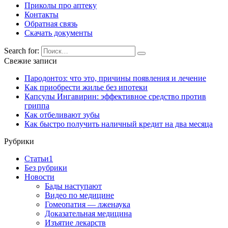
Приколы про аптеку
Контакты
Обратная связь
Скачать документы
Search for:
Свежие записи
Пародонтоз: что это, причины появления и лечение
Как приобрести жилье без ипотеки
Капсулы Ингавирин: эффективное средство против
гриппа
Как отбеливают зубы
Как быстро получить наличный кредит на два месяца
Рубрики
Cтатьи1
Без рубрики
Новости
Бады наступают
Видео по медицине
Гомеопатия — лженаука
Доказательная медицина
Изъятие лекарств