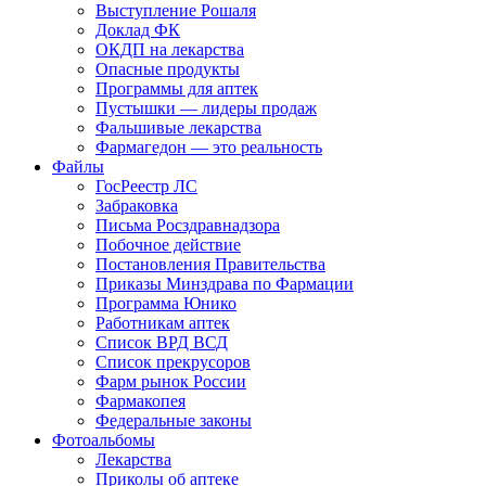
Выступление Рошаля
Доклад ФК
ОКДП на лекарства
Опасные продукты
Программы для аптек
Пустышки — лидеры продаж
Фальшивые лекарства
Фармагедон — это реальность
Файлы
ГосРеестр ЛС
Забраковка
Письма Росздравнадзора
Побочное действие
Постановления Правительства
Приказы Минздрава по Фармации
Программа Юнико
Работникам аптек
Список ВРД ВСД
Список прекрусоров
Фарм рынок России
Фармакопея
Федеральные законы
Фотоальбомы
Лекарства
Приколы об аптеке