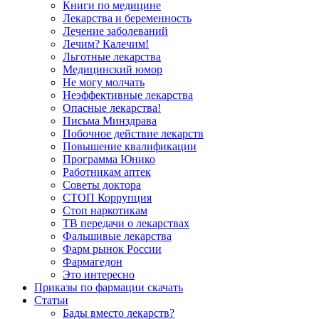
Книги по медицине
Лекарства и беременность
Лечение заболеваний
Лечим? Калечим!
Льготные лекарства
Медицинский юмор
Не могу молчать
Неэффективные лекарства
Опасные лекарства!
Письма Минздрава
Побочное действие лекарств
Повышение квалификации
Программа Юнико
Работникам аптек
Советы доктора
СТОП Коррупция
Стоп наркотикам
ТВ передачи о лекарствах
Фальшивые лекарства
Фарм рынок России
Фармагедон
Это интересно
Приказы по фармации скачать
Статьи
Бады вместо лекарств?