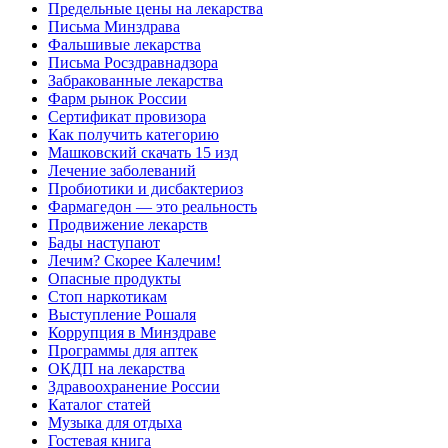
Предельные цены на лекарства
Письма Минздрава
Фальшивые лекарства
Письма Росздравнадзора
Забракованные лекарства
Фарм рынок России
Сертификат провизора
Как получить категорию
Машковский скачать 15 изд
Лечение заболеваний
Пробиотики и дисбактериоз
Фармагедон — это реальность
Продвижение лекарств
Бады наступают
Лечим? Скорее Калечим!
Опасные продукты
Стоп наркотикам
Выступление Рошаля
Коррупция в Минздраве
Программы для аптек
ОКДП на лекарства
Здравоохранение России
Каталог статей
Музыка для отдыха
Гостевая книга