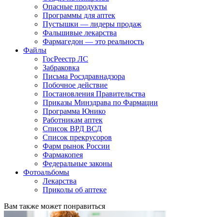
Опасные продукты
Программы для аптек
Пустышки — лидеры продаж
Фальшивые лекарства
Фармагедон — это реальность
Файлы
ГосРеестр ЛС
Забраковка
Письма Росздравнадзора
Побочное действие
Постановления Правительства
Приказы Минздрава по Фармации
Программа Юнико
Работникам аптек
Список ВРД ВСД
Список прекрусоров
Фарм рынок России
Фармакопея
Федеральные законы
Фотоальбомы
Лекарства
Приколы об аптеке
Вам также может понравиться