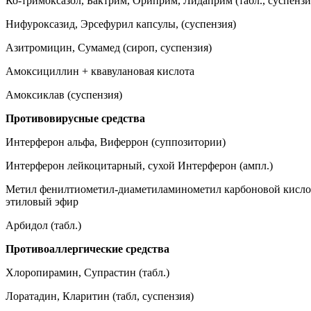
Ко-тримоксазол, Бактрим, Ориприм, Лидаприм (табл., суспензи
Нифуроксазид, Эрсефурил капсулы, (суспензия)
Азитромицин, Сумамед (сироп, суспензия)
Амоксициллин + квавулановая кислота
Амоксиклав (суспензия)
Противовирусные средства
Интерферон альфа, Виферрон (суппозитории)
Интерферон лейкоцитарный, сухой Интерферон (ампл.)
Метил фенилтиометил-диаметиламинометил карбоновой кисл
этиловый эфир
Арбидол (табл.)
Противоаллергические средства
Хлоропирамин, Супрастин (табл.)
Лоратадин, Кларитин (табл, суспензия)