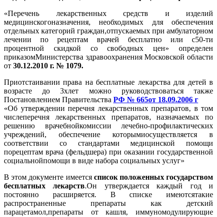
«Перечень лекарственных средств и изделий
медицинскогоназначения, необходимых для обеспечения
отдельных категорий граждан,отпускаемых при амбулаторном
лечении по рецептам врачей бесплатно или с50-ти
процентной скидкой со свободных цен» определен
приказомМинистерства здравоохранения Московской области
от
30.12.2010 г. № 1079.
Приотстаивании права на бесплатные лекарства для детей в
возрасте до 3хлет можно руководствоваться также
Постановлением Правительства
РФ № 665от 18.09.2006 г
«Об утверждении перечня лекарственных препаратов, в том
числеперечня лекарственных препаратов, назначаемых по
решению врачебнойкомиссии лечебно-профилактических
учреждений, обеспечение которымиосуществляется в
соответствии со стандартами медицинской помощи
порецептам врача (фельдшера) при оказании государственной
социальнойпомощи в виде набора социальных услуг»
В этом документе имеется
список положенных государством
бесплатных лекарств
.Он утверждается каждый год и
постоянно расширяется. В списке имеютсятакие
распространенные препараты как детский
парацетамол,препараты от кашля, иммуномодулирующие