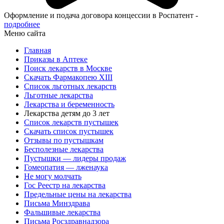
Оформление и подача договора концессии в Роспатент -
подробнее
Меню сайта
Главная
Приказы в Аптеке
Поиск лекарств в Москве
Скачать Фармакопею XIII
Список льготных лекарств
Льготные лекарства
Лекарства и беременность
Лекарства детям до 3 лет
Список лекарств пустышек
Скачать список пустышек
Отзывы по пустышкам
Бесполезные лекарства
Пустышки — лидеры продаж
Гомеопатия — лженаука
Не могу молчать
Гос Реестр на лекарства
Предельные цены на лекарства
Письма Минздрава
Фальшивые лекарства
Письма Росздравнадзора