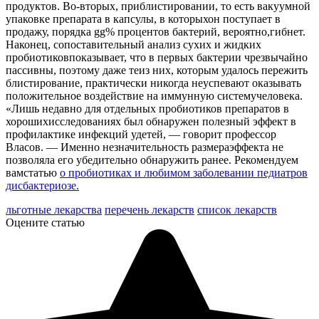
продуктов. Во-вторых, приблистировании, то есть вакуумной
упаковке препарата в капсулы, в которыхон поступает в
продажу, порядка gg% процентов бактерий, вероятно,гибнет.
Наконец, сопоставительный анализ сухих и жидких
пробиотиковпоказывает, что в первых бактерии чрезвычайно
пассивны, поэтому даже теиз них, которым удалось пережить
блистирование, практически никогда неуспевают оказывать
положительное воздействие на иммунную системучеловека.
«Лишь недавно для отдельных пробиотиков препаратов в
хорошихисследованиях был обнаружен полезный эффект в
профилактике инфекций удетей, — говорит профессор
Власов. — Именно незначительность размераэффекта не
позволяла его убедительно обнаружить ранее. Рекомендуем
вамстатью
о пробиотиках и любимом заболевании педиатров
дисбактериозе.
льготные лекарства
перечень лекарств
список лекарств
Оцените статью