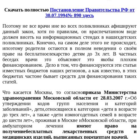
Скачать полностью
Постановление Правительства РФ от
30.07.1994№ 890 здесь
Поэтому не все врачи ине во всех поликлиниках афишируют
данный закон, хотя по правилам, он враспечатанном виде
должен висеть на информационных стендах в нашихдетских
поликлиниках. Конечно, на самом деле этого не происходит,
ипоэтому родители остаются в полном неведении о своём
праве на бесплатноелекарство детям до 3х лет. В частных
беседах врачи это объясняют это якобы плохим
финансированием. Дело в том, что финансируются эти статьи
изместных бюджетов наших регионов, а как известно, в этих
бюджетах частоне бывает средств для финансирования таких
статей.
Что касается Москвы, то согласно
приказа Министерства
здравоохранения Московской области от 28.03.2007
г.«Об
утверждении кодов групп населения и категорий
заболеваний», дети,относящиеся к категории «дети в возрасте
до трех лет», а также «дети измногодетных семей в возрасте
до шести лет», проживая в Москве иМосковской области, при
амбулаторном лечении
имеют право на
получениебесплатных лекарственных средств и
медицинских изделий, выписанных порецептам врачей.