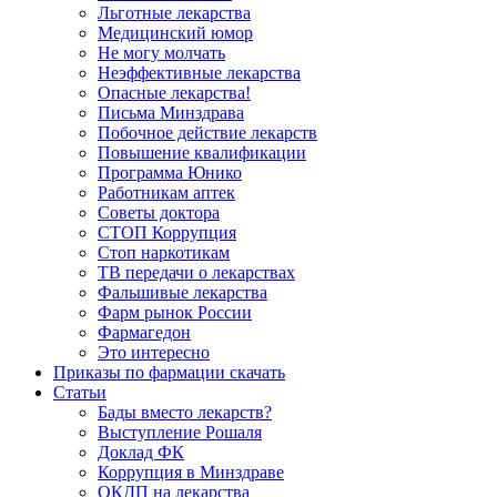
Льготные лекарства
Медицинский юмор
Не могу молчать
Неэффективные лекарства
Опасные лекарства!
Письма Минздрава
Побочное действие лекарств
Повышение квалификации
Программа Юнико
Работникам аптек
Советы доктора
СТОП Коррупция
Стоп наркотикам
ТВ передачи о лекарствах
Фальшивые лекарства
Фарм рынок России
Фармагедон
Это интересно
Приказы по фармации скачать
Статьи
Бады вместо лекарств?
Выступление Рошаля
Доклад ФК
Коррупция в Минздраве
ОКДП на лекарства