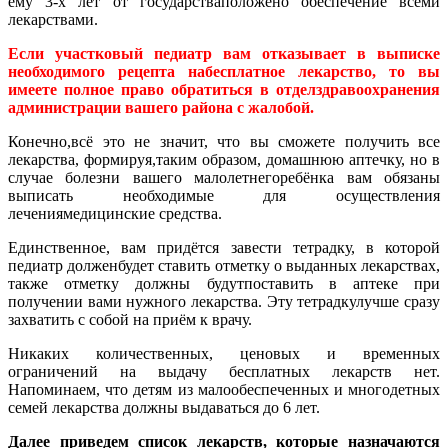
ему 3-х лет от государстваположено обеспечение всеми
лекарствами.
Если участковый педиатр вам отказывает в выписке
необходимого рецепта набесплатное лекарство, то вы
имеете полное право обратиться в отделздравоохранения
администрации вашего района с жалобой.
Конечно,всё это не значит, что вы сможете получить все
лекарства, формируя,таким образом, домашнюю аптечку, но в
случае болезни вашего малолетнегоребёнка вам обязаны
выписать необходимые для осуществления
лечениямедицинские средства.
Единственное, вам придётся завести тетрадку, в которой
педиатр долженбудет ставить отметку о выданных лекарствах,
также отметку должны будутпоставить в аптеке при
получении вами нужного лекарства. Эту тетрадкулучше сразу
захватить с собой на приём к врачу.
Никаких количественных, ценовых и временных
ограничений на выдачу бесплатных лекарств нет.
Напоминаем, что детям из малообеспеченных и многодетных
семей лекарства должны выдаваться до 6 лет.
Далее приведем список лекарств, которые назначаются