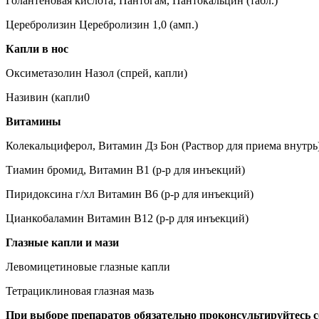
Голантеновая кислота, Пантогам, Пантокальцин (табл.)
Церебролизин Церебролизин 1,0 (амп.)
Капли в нос
Оксиметазолин Назол (спрей, капли)
Називин (капли0
Витамины
Колекальциферол, Витамин Дз Бон (Раствор для приема внутрь
Тиамин бромид, Витамин В1 (р-р для инъекций)
Пиридоксина г/хл Витамин В6 (р-р для инъекций)
Цианкобаламин Витамин В12 (р-р для инъекций)
Глазные капли и мази
Левомицетиновые глазные капли
Тетрациклиновая глазная мазь
При выборе препаратов обязательно проконсультируйтесь с