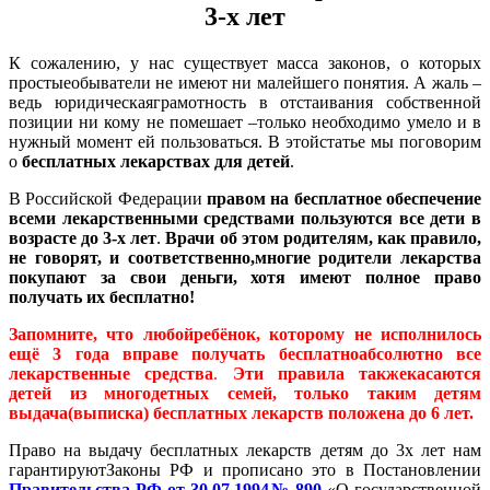
3-х лет
К сожалению, у нас существует масса законов, о которых
простыеобыватели не имеют ни малейшего понятия. А жаль –
ведь юридическаяграмотность в отстаивания собственной
позиции ни кому не помешает –только необходимо умело и в
нужный момент ей пользоваться. В этойстатье мы поговорим
о
бесплатных лекарствах для детей
.
В Российской Федерации
правом на
бесплатное обеспечение
всеми лекарственными средствами пользуются все дети в
возрасте до 3-х лет
.
Врачи об этом родителям, как правило,
не говорят, и соответственно,многие родители
лекарства
покупают за свои деньги, хотя имеют полное право
получать их бесплатно!
Запомните, что любойребёнок, которому не исполнилось
ещё 3 года вправе получать бесплатноабсолютно
все
лекарственные средства
.
Эти правила такжекасаются
детей из многодетных семей, только таким детям
выдача(выписка) бесплатных лекарств положена до 6 лет.
Право на выдачу бесплатных лекарств детям до 3х лет нам
гарантируютЗаконы РФ и прописано это в Постановлении
Правительства РФ от 30.07.1994№ 890
«О государственной