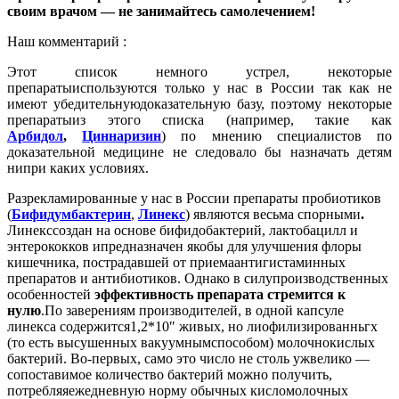
своим врачом — не занимайтесь самолечением!
Наш комментарий :
Этот список немного устрел, некоторые
препаратыиспользуются только у нас в России так как не
имеют убедительнуюдоказательную базу, поэтому некоторые
препаратыиз этого списка (например, такие как
Арбидол
,
Циннаризин
) по мнению специалистов по
доказательной медицине не следовало бы назначать детям
нипри каких условиях.
Разрекламированные у нас в России препараты пробиотиков
(
Бифидумбактерин
,
Линекс
) являются весьма спорными
.
Линекссоздан на основе бифидобактерий, лактобацилл и
энтерококков ипредназначен якобы для улучшения флоры
кишечника, пострадавшей от приемаантигистаминных
препаратов и антибиотиков. Однако в силупроизводственных
особенностей
эффективность препарата стремится к
нулю
.По заверениям производителей, в одной капсуле
линекса содержится1,2*10″ живых, но лиофилизированньгх
(то есть высушенных вакуумнымспособом) молочнокислых
бактерий. Во-первых, само это число не столь ужвелико —
сопоставимое количество бактерий можно получить,
потребляяежедневную норму обычных кисломолочных