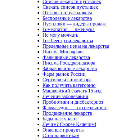
Список лекарств пустышек
Скачать список пустышек
Отзывы по пустышкам
Бесполезные лекарства
Пустышки — лидеры продаж
Гомеопатия — лженаука
Не могу молчать
Гос Реестр на лекарства
Предельные цены на лекарства
Письма Минздрава
Фальшивые лекарства
Письма Росздравнадзора
Забракованные лекарства
Фарм рынок России
Сертификат провизора
Как получить категорию
Машковский скачать 15 изд
Лечение заболеваний
Пробиотики и дисбактериоз
Фармагедон — это реальность
Продвижение лекарств
Бады наступают
Лечим? Скорее Калечим!
Опасные продукты
Стоп наркотикам