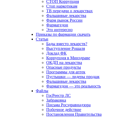
СТОП Коррупция
Стоп наркотикам
ТВ передачи о лекарствах
Фальшивые лекарства
Фарм рынок России
Фармагедон
Это интересно
Приказы по фармации скачать
Статьи
Бады вместо лекарств?
Выступление Рошаля
Доклад ФК
Коррупция в Минздраве
ОКДП на лекарства
Опасные продукты
Программы для аптек
Пустышки — лидеры продаж
Фальшивые лекарства
Фармагедон — это реальность
Файлы
ГосРеестр ЛС
Забраковка
Письма Росздравнадзора
Побочное действие
Постановления Правительства