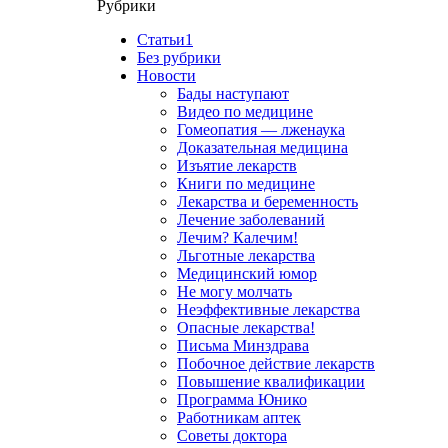
Рубрики
Cтатьи1
Без рубрики
Новости
Бады наступают
Видео по медицине
Гомеопатия — лженаука
Доказательная медицина
Изъятие лекарств
Книги по медицине
Лекарства и беременность
Лечение заболеваний
Лечим? Калечим!
Льготные лекарства
Медицинский юмор
Не могу молчать
Неэффективные лекарства
Опасные лекарства!
Письма Минздрава
Побочное действие лекарств
Повышение квалификации
Программа Юнико
Работникам аптек
Советы доктора