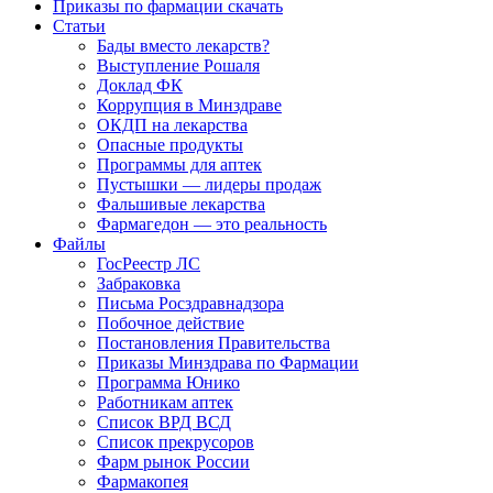
Приказы по фармации скачать
Статьи
Бады вместо лекарств?
Выступление Рошаля
Доклад ФК
Коррупция в Минздраве
ОКДП на лекарства
Опасные продукты
Программы для аптек
Пустышки — лидеры продаж
Фальшивые лекарства
Фармагедон — это реальность
Файлы
ГосРеестр ЛС
Забраковка
Письма Росздравнадзора
Побочное действие
Постановления Правительства
Приказы Минздрава по Фармации
Программа Юнико
Работникам аптек
Список ВРД ВСД
Список прекрусоров
Фарм рынок России
Фармакопея