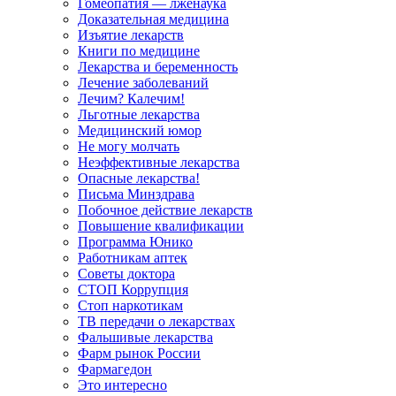
Гомеопатия — лженаука
Доказательная медицина
Изъятие лекарств
Книги по медицине
Лекарства и беременность
Лечение заболеваний
Лечим? Калечим!
Льготные лекарства
Медицинский юмор
Не могу молчать
Неэффективные лекарства
Опасные лекарства!
Письма Минздрава
Побочное действие лекарств
Повышение квалификации
Программа Юнико
Работникам аптек
Советы доктора
СТОП Коррупция
Стоп наркотикам
ТВ передачи о лекарствах
Фальшивые лекарства
Фарм рынок России
Фармагедон
Это интересно