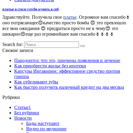
платья в стиле гэтсби купить в спб
Здравствуйте. Получила свое
платье
. Огромное вам спасибо🌷
оно потрясающее😍качество просто бомба 😍 это превзошло
все мои ожидания 😍 придраться просто не к чему😍 это
шикарно😍еще раз огромнейшее вам спасибо🌷🌷🌷🌷
Search for:
Свежие записи
Пародонтоз: что это, причины появления и лечение
Как приобрести жилье без ипотеки
Капсулы Ингавирин: эффективное средство против
гриппа
Как отбеливают зубы
Как быстро получить наличный кредит на два месяца
Рубрики
Cтатьи1
Без рубрики
Новости
Бады наступают
Видео по медицине