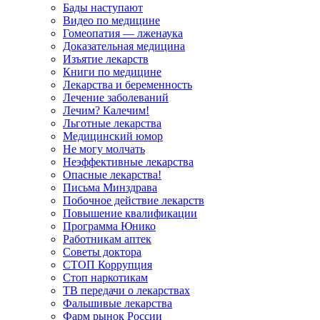
Бады наступают
Видео по медицине
Гомеопатия — лженаука
Доказательная медицина
Изъятие лекарств
Книги по медицине
Лекарства и беременность
Лечение заболеваний
Лечим? Калечим!
Льготные лекарства
Медицинский юмор
Не могу молчать
Неэффективные лекарства
Опасные лекарства!
Письма Минздрава
Побочное действие лекарств
Повышение квалификации
Программа Юнико
Работникам аптек
Советы доктора
СТОП Коррупция
Стоп наркотикам
ТВ передачи о лекарствах
Фальшивые лекарства
Фарм рынок России