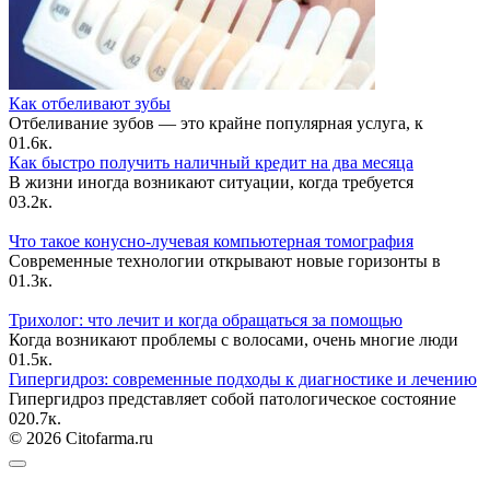
Как отбеливают зубы
Отбеливание зубов — это крайне популярная услуга, к
0
1.6к.
Как быстро получить наличный кредит на два месяца
В жизни иногда возникают ситуации, когда требуется
0
3.2к.
Что такое конусно-лучевая компьютерная томография
Современные технологии открывают новые горизонты в
0
1.3к.
Трихолог: что лечит и когда обращаться за помощью
Когда возникают проблемы с волосами, очень многие люди
0
1.5к.
Гипергидроз: современные подходы к диагностике и лечению
Гипергидроз представляет собой патологическое состояние
0
20.7к.
© 2026 Citofarma.ru