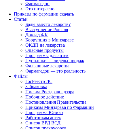
Фармагедон
Это интересно
Приказы по фармации скачать
Статьи
Бады вместо лекарств?
Выступление Рошаля
Доклад ФК
Коррупция в Минздраве
ОКДП на лекарства
Опасные продукты
Программы для аптек
Пустышки — лидеры продаж
Фальшивые лекарства
Фармагедон — это реальность
Файлы
ГосРеестр ЛС
Забраковка
Письма Росздравнадзора
Побочное действие
Постановления Правительства
Приказы Минздрава по Фармации
Программа Юнико
Работникам аптек
Список ВРД ВСД
Список прекрусоров