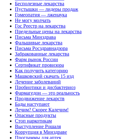
Бесполезные лекарства
Пустышки — лидеры продаж
Гомеопатия — лженаука
Не могу молчать
Гос Реестр на лекарства
Предельные цены на лекарства
Письма Минздрава
Фальшивые лекарства
Письма Росздравнадзора
Забракованные лекарства
Фарм рынок России
Сертификат провизора
Как получить категорию
Машковский скачать 15 изд
Лечение заболеваний
Пробиотики и дисбактериоз
Фармагедон — это реальность
Продвижение лекарств
Бады наступают
Лечим? Скорее Калечим!
Опасные продукты
Стоп наркотикам
Выступление Рошаля
Коррупция в Минздраве
Программы для аптек