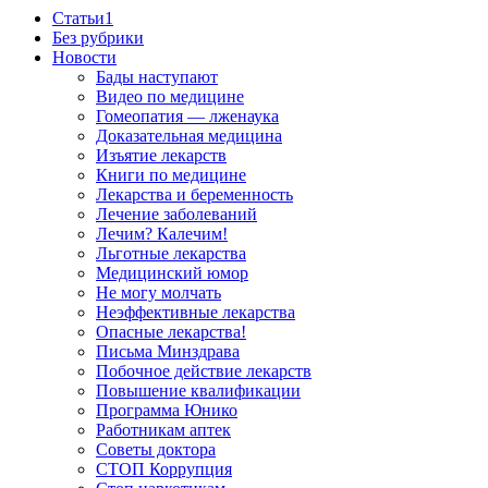
Cтатьи1
Без рубрики
Новости
Бады наступают
Видео по медицине
Гомеопатия — лженаука
Доказательная медицина
Изъятие лекарств
Книги по медицине
Лекарства и беременность
Лечение заболеваний
Лечим? Калечим!
Льготные лекарства
Медицинский юмор
Не могу молчать
Неэффективные лекарства
Опасные лекарства!
Письма Минздрава
Побочное действие лекарств
Повышение квалификации
Программа Юнико
Работникам аптек
Советы доктора
СТОП Коррупция