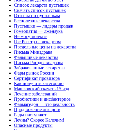
Список лекарств пустышек
Скачать список пустышек
Отзывы по пустышкам
Бесполезные лекарства
Пустышки — лидеры продаж
Гомеопатия — лженаука
Не могу молчать
Гос Реестр на лекарства
Предельные цены на лекарства
Письма Минздрава
Фальшивые лекарства
Письма Росздравнадзора
Забракованные лекарства
Фарм рынок России
Сертификат провизора
Как получить категорию
Машковский скачать 15 изд
Лечение заболеваний
Пробиотики и дисбактериоз
Фармагедон — это реальность
Продвижение лекарств
Бады наступают
Лечим? Скорее Калечим!
Опасные продукты