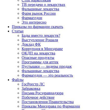
Стоп наркотикам
ТВ передачи о лекарствах
Фальшивые лекарства
Фарм рынок России
Фармагедон
Это интересно
Приказы по фармации скачать
Статьи
Бады вместо лекарств?
Выступление Рошаля
Доклад ФК
Коррупция в Минздраве
ОКДП на лекарства
Опасные продукты
Программы для аптек
Пустышки — лидеры продаж
Фальшивые лекарства
Фармагедон — это реальность
Файлы
ГосРеестр ЛС
Забраковка
Письма Росздравнадзора
Побочное действие
Постановления Правительства
Приказы Минздрава по Фармации