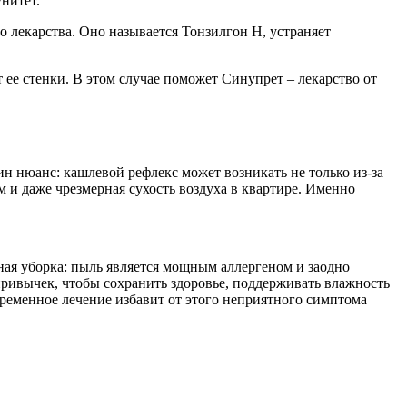
нитет.
 лекарства. Оно называется Тонзилгон Н, устраняет
т ее стенки. В этом случае поможет Синупрет – лекарство от
ин нюанс: кашлевой рефлекс может возникать не только из-за
и даже чрезмерная сухость воздуха в квартире. Именно
жная уборка: пыль является мощным аллергеном и заодно
привычек, чтобы сохранить здоровье, поддерживать влажность
евременное лечение избавит от этого неприятного симптома