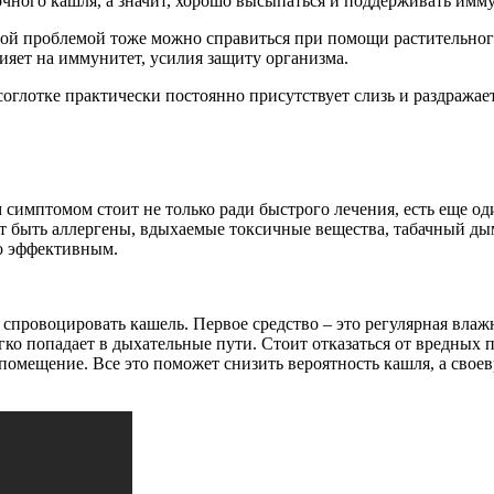
чного кашля, а значит, хорошо высыпаться и поддерживать имму
той проблемой тоже можно справиться при помощи растительного
яет на иммунитет, усилия защиту организма.
осоглотке практически постоянно присутствует слизь и раздражае
м симптомом стоит не только ради быстрого лечения, есть еще од
 быть аллергены, вдыхаемые токсичные вещества, табачный дым 
о эффективным.
 спровоцировать кашель. Первое средство – это регулярная вла
гко попадает в дыхательные пути. Стоит отказаться от вредных 
ь помещение. Все это поможет снизить вероятность кашля, а сво