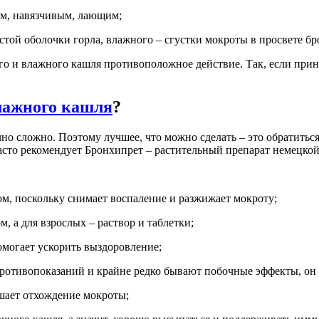
им, навязчивым, лающим;
стой оболочки горла, влажного – сгустки мокроты в просвете бр
хого и влажного кашля противоположное действие. Так, если пр
влажного кашля
?
чно сложно. Поэтому лучшее, что можно сделать – это обратить
 часто рекомендует Бронхипрет – растительный препарат немецк
м, поскольку снимает воспаление и разжижает мокроту;
м, а для взрослых – раствор и таблетки;
омогает ускорить выздоровление;
 противопоказаний и крайне редко бывают побочные эффекты, он
шает отхождение мокроты;