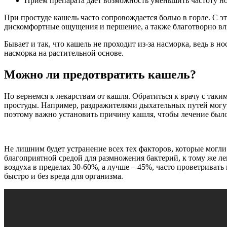
Прием препарата дает возможность уменьшить частоту но
При простуде кашель часто сопровождается болью в горле. С э
дискомфортные ощущения и першение, а также благотворно вли
Бывает и так, что кашель не проходит из-за насморка, ведь в н
насморка на растительной основе.
Можно ли предотвратить кашель?
Но вернемся к лекарствам от кашля. Обратиться к врачу с таки
простуды. Например, раздражителями дыхательных путей могут
поэтому важно установить причину кашля, чтобы лечение был
Не лишним будет устранение всех тех факторов, которые могли
благоприятной средой для размножения бактерий, к тому же ле
воздуха в пределах 30-60%, а лучше – 45%, часто проветриват
быстро и без вреда для организма.