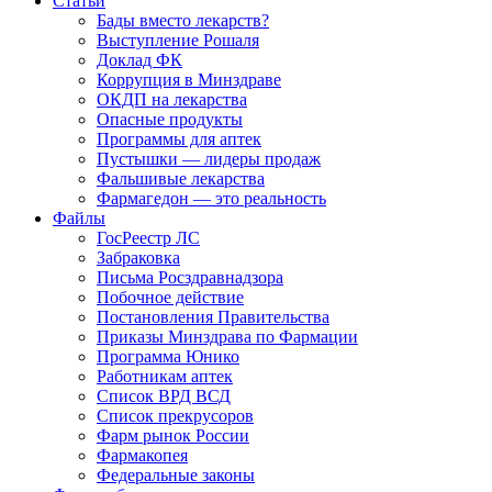
Статьи
Бады вместо лекарств?
Выступление Рошаля
Доклад ФК
Коррупция в Минздраве
ОКДП на лекарства
Опасные продукты
Программы для аптек
Пустышки — лидеры продаж
Фальшивые лекарства
Фармагедон — это реальность
Файлы
ГосРеестр ЛС
Забраковка
Письма Росздравнадзора
Побочное действие
Постановления Правительства
Приказы Минздрава по Фармации
Программа Юнико
Работникам аптек
Список ВРД ВСД
Список прекрусоров
Фарм рынок России
Фармакопея
Федеральные законы