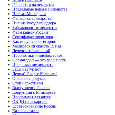
Гос Реестр на лекарства
Предельные цены на лекарства
Письма Минздрава
Фальшивые лекарства
Письма Росздравнадзора
Забракованные лекарства
Фарм рынок России
Сертификат провизора
Как получить категорию
Машковский скачать 15 изд
Лечение заболеваний
Пробиотики и дисбактериоз
Фармагедон — это реальность
Продвижение лекарств
Бады наступают
Лечим? Скорее Калечим!
Опасные продукты
Стоп наркотикам
Выступление Рошаля
Коррупция в Минздраве
Программы для аптек
ОКДП на лекарства
Здравоохранение России
Каталог статей