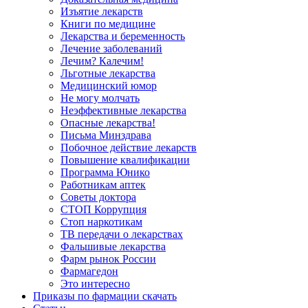
Изъятие лекарств
Книги по медицине
Лекарства и беременность
Лечение заболеваний
Лечим? Калечим!
Льготные лекарства
Медицинский юмор
Не могу молчать
Неэффективные лекарства
Опасные лекарства!
Письма Минздрава
Побочное действие лекарств
Повышение квалификации
Программа Юнико
Работникам аптек
Советы доктора
СТОП Коррупция
Стоп наркотикам
ТВ передачи о лекарствах
Фальшивые лекарства
Фарм рынок России
Фармагедон
Это интересно
Приказы по фармации скачать