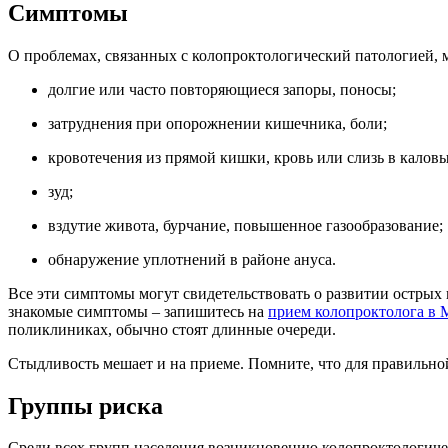
Симптомы
О проблемах, связанных с колопроктологический патологией,
долгие или часто повторяющиеся запоры, поносы;
затруднения при опорожнении кишечника, боли;
кровотечения из прямой кишки, кровь или слизь в каловы
зуд;
вздутие живота, бурчание, повышенное газообразование;
обнаружение уплотнений в районе ануса.
Все эти симптомы могут свидетельствовать о развитии острых
знакомые симптомы – запишитесь на
прием колопроктолога в 
поликлиниках, обычно стоят длинные очереди.
Стыдливость мешает и на приеме. Помните, что для правильн
Группы риска
Среди всех групп населения возникновению колопроктологич