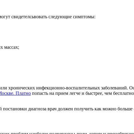
 могут свидетелсьвовать следующие симптомы:
х массах;
 или хронических инфекционно-воспалительных заболеваний. Ост
Москве. Платно
попасть на прием легче и быстрее, чем бесплатн
ой постановки диагноза врач должен получить как можно больш
еских проблем наиболее подвержены люди, которые пренебрега