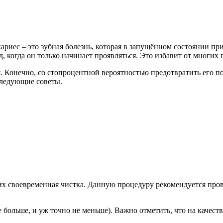
кариес – это зубная болезнь, которая в запущённом состоянии п
од, когда он только начинает проявляться. Это избавит от многи
лся. Конечно, со стопроцентной вероятностью предотвратить ег
следующие советы.
 их своевременная чистка. Данную процедуру рекомендуется пров
 больше, и уж точно не меньше). Важно отметить, что на качест