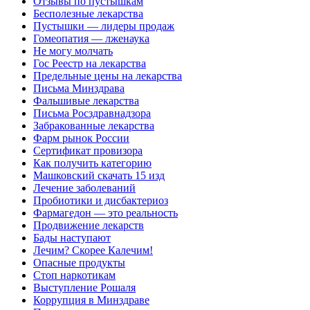
Отзывы по пустышкам
Бесполезные лекарства
Пустышки — лидеры продаж
Гомеопатия — лженаука
Не могу молчать
Гос Реестр на лекарства
Предельные цены на лекарства
Письма Минздрава
Фальшивые лекарства
Письма Росздравнадзора
Забракованные лекарства
Фарм рынок России
Сертификат провизора
Как получить категорию
Машковский скачать 15 изд
Лечение заболеваний
Пробиотики и дисбактериоз
Фармагедон — это реальность
Продвижение лекарств
Бады наступают
Лечим? Скорее Калечим!
Опасные продукты
Стоп наркотикам
Выступление Рошаля
Коррупция в Минздраве