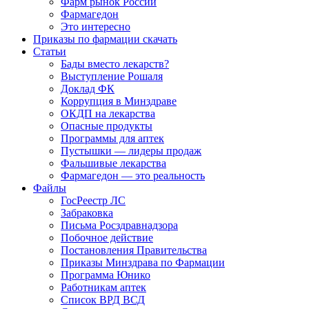
Фарм рынок России
Фармагедон
Это интересно
Приказы по фармации скачать
Статьи
Бады вместо лекарств?
Выступление Рошаля
Доклад ФК
Коррупция в Минздраве
ОКДП на лекарства
Опасные продукты
Программы для аптек
Пустышки — лидеры продаж
Фальшивые лекарства
Фармагедон — это реальность
Файлы
ГосРеестр ЛС
Забраковка
Письма Росздравнадзора
Побочное действие
Постановления Правительства
Приказы Минздрава по Фармации
Программа Юнико
Работникам аптек
Список ВРД ВСД