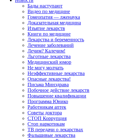
Новости
Бады наступают
Видео по медицине
Гомеопатия — лженаука
Доказательная медицина
Изъятие лекарств
Книги по медицине
Лекарства и беременность
Лечение заболеваний
Лечим? Калечим!
Льготные лекарства
Медицинский юмор
Не могу молчать
Неэффективные лекарства
Опасные лекарства!
Письма Минздрава
Побочное действие лекарств
Повышение квалификации
Программа Юнико
Работникам аптек
Советы доктора
СТОП Коррупция
Стоп наркотикам
ТВ передачи о лекарствах
Фальшивые лекарства