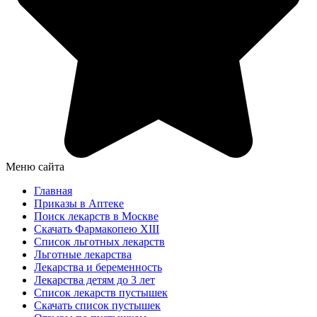
Меню сайта
Главная
Приказы в Аптеке
Поиск лекарств в Москве
Скачать Фармакопею XIII
Список льготных лекарств
Льготные лекарства
Лекарства и беременность
Лекарства детям до 3 лет
Список лекарств пустышек
Скачать список пустышек