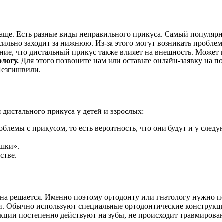
аще. Есть разные виды неправильного прикуса. Самый популярны
 сильно заходит за нижнюю. Из-за этого могут возникать пробл
ие, что дистальный прикус также влияет на внешность. Может
ологу.
Для этого позвоните нам или оставьте онлайн-заявку на 
Лезгишвили.
дистального прикуса у детей и взрослых:
блемы с прикусом, то есть вероятность, что они будут и у сле
ышки».
стве.
она решается. Именно поэтому ортодонту или гнатологу нужно пок
и. Обычно используют специальные ортодонтические конструкции
укции постепенно действуют на зубы, не происходит травмирован