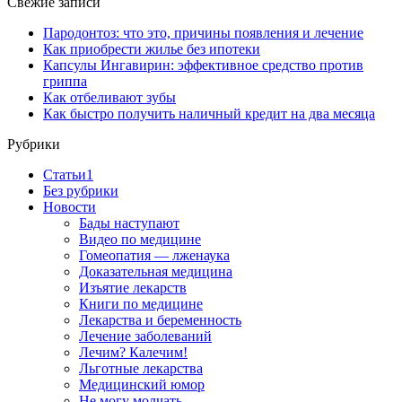
Свежие записи
Пародонтоз: что это, причины появления и лечение
Как приобрести жилье без ипотеки
Капсулы Ингавирин: эффективное средство против
гриппа
Как отбеливают зубы
Как быстро получить наличный кредит на два месяца
Рубрики
Cтатьи1
Без рубрики
Новости
Бады наступают
Видео по медицине
Гомеопатия — лженаука
Доказательная медицина
Изъятие лекарств
Книги по медицине
Лекарства и беременность
Лечение заболеваний
Лечим? Калечим!
Льготные лекарства
Медицинский юмор
Не могу молчать