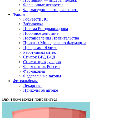
Пустышки — лидеры продаж
Фальшивые лекарства
Фармагедон — это реальность
Файлы
ГосРеестр ЛС
Забраковка
Письма Росздравнадзора
Побочное действие
Постановления Правительства
Приказы Минздрава по Фармации
Программа Юнико
Работникам аптек
Список ВРД ВСД
Список прекрусоров
Фарм рынок России
Фармакопея
Федеральные законы
Фотоальбомы
Лекарства
Приколы об аптеке
Вам также может понравиться