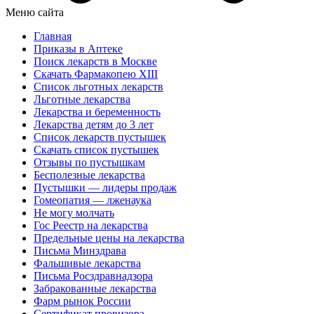
Меню сайта
Главная
Приказы в Аптеке
Поиск лекарств в Москве
Скачать Фармакопею XIII
Список льготных лекарств
Льготные лекарства
Лекарства и беременность
Лекарства детям до 3 лет
Список лекарств пустышек
Скачать список пустышек
Отзывы по пустышкам
Бесполезные лекарства
Пустышки — лидеры продаж
Гомеопатия — лженаука
Не могу молчать
Гос Реестр на лекарства
Предельные цены на лекарства
Письма Минздрава
Фальшивые лекарства
Письма Росздравнадзора
Забракованные лекарства
Фарм рынок России
Сертификат провизора