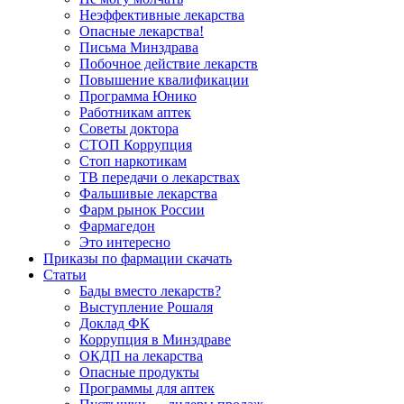
Неэффективные лекарства
Опасные лекарства!
Письма Минздрава
Побочное действие лекарств
Повышение квалификации
Программа Юнико
Работникам аптек
Советы доктора
СТОП Коррупция
Стоп наркотикам
ТВ передачи о лекарствах
Фальшивые лекарства
Фарм рынок России
Фармагедон
Это интересно
Приказы по фармации скачать
Статьи
Бады вместо лекарств?
Выступление Рошаля
Доклад ФК
Коррупция в Минздраве
ОКДП на лекарства
Опасные продукты
Программы для аптек