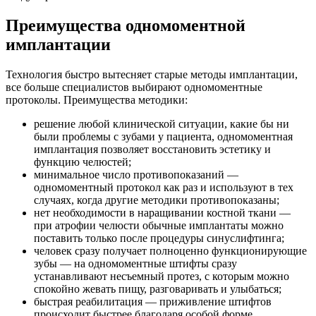
Преимущества одномоментной
имплантации
Технология быстро вытесняет старые методы имплантации,
все больше специалистов выбирают одномоментные
протоколы. Преимущества методики:
решение любой клинической ситуации, какие бы ни
были проблемы с зубами у пациента, одномоментная
имплантация позволяет восстановить эстетику и
функцию челюстей;
минимальное число противопоказаний —
одномоментный протокол как раз и используют в тех
случаях, когда другие методики противопоказаны;
нет необходимости в наращивании костной ткани —
при атрофии челюсти обычные имплантаты можно
поставить только после процедуры синуслифтинга;
человек сразу получает полноценно функционирующие
зубы — на одномоментные штифты сразу
устанавливают несъемный протез, с которым можно
спокойно жевать пищу, разговаривать и улыбаться;
быстрая реабилитация — приживление штифтов
происходит быстрее благодаря особой форме