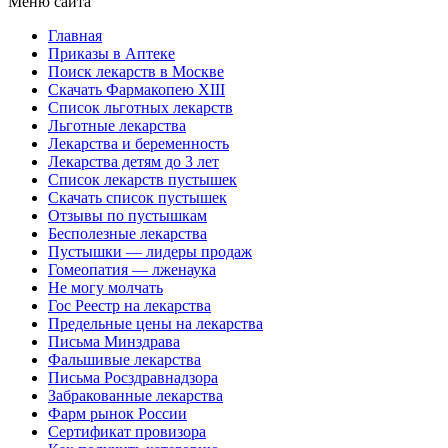
Меню сайта
Главная
Приказы в Аптеке
Поиск лекарств в Москве
Скачать Фармакопею XIII
Список льготных лекарств
Льготные лекарства
Лекарства и беременность
Лекарства детям до 3 лет
Список лекарств пустышек
Скачать список пустышек
Отзывы по пустышкам
Бесполезные лекарства
Пустышки — лидеры продаж
Гомеопатия — лженаука
Не могу молчать
Гос Реестр на лекарства
Предельные цены на лекарства
Письма Минздрава
Фальшивые лекарства
Письма Росздравнадзора
Забракованные лекарства
Фарм рынок России
Сертификат провизора