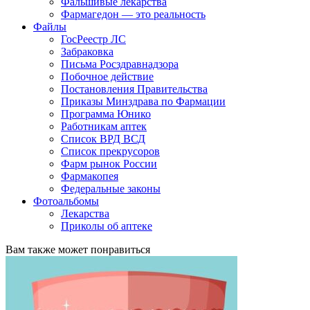
Фальшивые лекарства
Фармагедон — это реальность
Файлы
ГосРеестр ЛС
Забраковка
Письма Росздравнадзора
Побочное действие
Постановления Правительства
Приказы Минздрава по Фармации
Программа Юнико
Работникам аптек
Список ВРД ВСД
Список прекрусоров
Фарм рынок России
Фармакопея
Федеральные законы
Фотоальбомы
Лекарства
Приколы об аптеке
Вам также может понравиться