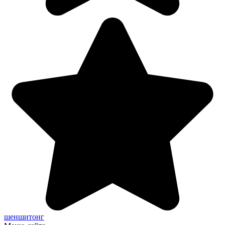
шеншитонг