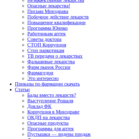
Неэффективные лекарства
Опасные лекарства!
Письма Минздрава
Побочное действие лекарств
Повышение квалификации
Программа Юнико
Работникам аптек
Советы доктора
СТОП Коррупция
Стоп наркотикам
ТВ передачи о лекарствах
Фальшивые лекарства
Фарм рынок России
Фармагедон
Это интересно
Приказы по фармации скачать
Статьи
Бады вместо лекарств?
Выступление Рошаля
Доклад ФК
Коррупция в Минздраве
ОКДП на лекарства
Опасные продукты
Программы для аптек
Пустышки — лидеры продаж