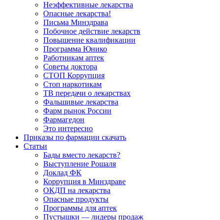
Неэффективные лекарства
Опасные лекарства!
Письма Минздрава
Побочное действие лекарств
Повышение квалификации
Программа Юнико
Работникам аптек
Советы доктора
СТОП Коррупция
Стоп наркотикам
ТВ передачи о лекарствах
Фальшивые лекарства
Фарм рынок России
Фармагедон
Это интересно
Приказы по фармации скачать
Статьи
Бады вместо лекарств?
Выступление Рошаля
Доклад ФК
Коррупция в Минздраве
ОКДП на лекарства
Опасные продукты
Программы для аптек
Пустышки — лидеры продаж