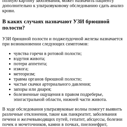
полную картину заболевания, может назначить пациенту
дополнительно к ультразвуковому обследованию сдать анализ
крови.
В каких случаях назначают УЗИ брюшной
полости?
УЗИ брюшной полости и поджелудочной железы назначается
при возникновении следующих симптомов:
чувства горечи в ротовой полости;
вздутия живота;
потери аппетита;
изжога;
метеоризм;
травма органов брюшной полости;
частые скачки артериального давления;
запоры или диарея;
болезненные ощущения в правом подреберье,
эпигастральной области, нижней части живота.
В ходе обследования ультразвуковые волны помогут выявить
различные отклонения, такие как панкреатит, заболевания
печени и желчевыводящих путей, гепатит, абсцессы, болезни
почек и мочеточников, камни в почках, пиелонефрит,