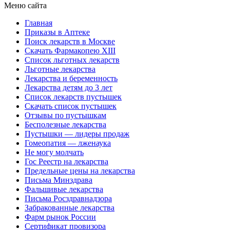
Меню сайта
Главная
Приказы в Аптеке
Поиск лекарств в Москве
Скачать Фармакопею XIII
Список льготных лекарств
Льготные лекарства
Лекарства и беременность
Лекарства детям до 3 лет
Список лекарств пустышек
Скачать список пустышек
Отзывы по пустышкам
Бесполезные лекарства
Пустышки — лидеры продаж
Гомеопатия — лженаука
Не могу молчать
Гос Реестр на лекарства
Предельные цены на лекарства
Письма Минздрава
Фальшивые лекарства
Письма Росздравнадзора
Забракованные лекарства
Фарм рынок России
Сертификат провизора