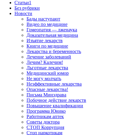
Cтатьи1
Без рубрики
Новости
Бады наступают
Видео по медицине
Гомеопатия — лженаука
Доказательная медицина
Изъятие лекарств
Книги по медицине
Лекарства и беременность
Лечение заболеваний
Лечим? Калечим!
Льготные лекарства
Медицинский юмор
Не могу молчать
Неэффективные лекарства
Опасные лекарства!
Письма Минздрава
Побочное действие лекарств
Повышение квалификации
Программа Юнико
Работникам аптек
Советы доктора
СТОП Коррупция
Стоп наркотикам