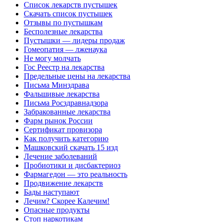
Список лекарств пустышек
Скачать список пустышек
Отзывы по пустышкам
Бесполезные лекарства
Пустышки — лидеры продаж
Гомеопатия — лженаука
Не могу молчать
Гос Реестр на лекарства
Предельные цены на лекарства
Письма Минздрава
Фальшивые лекарства
Письма Росздравнадзора
Забракованные лекарства
Фарм рынок России
Сертификат провизора
Как получить категорию
Машковский скачать 15 изд
Лечение заболеваний
Пробиотики и дисбактериоз
Фармагедон — это реальность
Продвижение лекарств
Бады наступают
Лечим? Скорее Калечим!
Опасные продукты
Стоп наркотикам