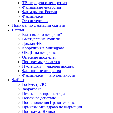
ТВ передачи о лекарствах
Фальшивые лекарства
Фарм рынок России
Фармагедон
Это интересно
Приказы по фармации скачать
Статьи
Бады вместо лекарств?
Выступление Рошаля
Доклад ФК
Коррупция в Минздраве
ОКДП на лекарства
Опасные продукты
Программы для аптек
Пустышки — лидеры продаж
Фальшивые лекарства
Фармагедон — это реальность
Файлы
ГосРеестр ЛС
Забраковка
Письма Росздравнадзора
Побочное действие
Постановления Правительства
Приказы Минздрава по Фармации
Программа Юнико