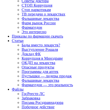
Советы доктора
СТОП Коррупция
Стоп наркотикам
ТВ передачи о лекарствах
Фальшивые лекарства
Фарм рынок России
Фармагедон
Это интересно
Приказы по фармации скачать
Статьи
Бады вместо лекарств?
Выступление Рошаля
Доклад ФК
Коррупция в Минздраве
ОКДП на лекарства
Опасные продукты
Программы для аптек
Пустышки — лидеры продаж
Фальшивые лекарства
Фармагедон — это реальность
Файлы
ГосРеестр ЛС
Забраковка
Письма Росздравнадзора
Побочное действие