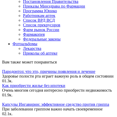
Постановления Правительства
Приказы Минздрава по Фармации
Программа Юнико
Работникам аптек
Список ВРД ВСД
Список прекрусоров
Фарм рынок России
Фармакопея
Федеральные законы
Фотоальбомы
Лекарства
Приколы об аптеке
Вам также может понравиться
Пародонтоз: что это, причины появления и лечение
Здоровье полости рта играет важную роль в общем состоянии
0
1.3к.
Как приобрести жилье без ипотеки
Очень многим сегодня интересно приобрести недвижимость
0
1.9к.
Капсулы Ингавирин: эффективное средство против гриппа
При заболевании гриппом важно начать своевременное
0
2.1к.