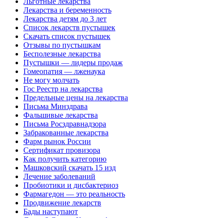
Льготные лекарства
Лекарства и беременность
Лекарства детям до 3 лет
Список лекарств пустышек
Скачать список пустышек
Отзывы по пустышкам
Бесполезные лекарства
Пустышки — лидеры продаж
Гомеопатия — лженаука
Не могу молчать
Гос Реестр на лекарства
Предельные цены на лекарства
Письма Минздрава
Фальшивые лекарства
Письма Росздравнадзора
Забракованные лекарства
Фарм рынок России
Сертификат провизора
Как получить категорию
Машковский скачать 15 изд
Лечение заболеваний
Пробиотики и дисбактериоз
Фармагедон — это реальность
Продвижение лекарств
Бады наступают