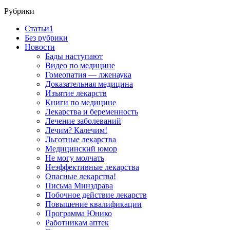
Рубрики
Cтатьи1
Без рубрики
Новости
Бады наступают
Видео по медицине
Гомеопатия — лженаука
Доказательная медицина
Изъятие лекарств
Книги по медицине
Лекарства и беременность
Лечение заболеваний
Лечим? Калечим!
Льготные лекарства
Медицинский юмор
Не могу молчать
Неэффективные лекарства
Опасные лекарства!
Письма Минздрава
Побочное действие лекарств
Повышение квалификации
Программа Юнико
Работникам аптек