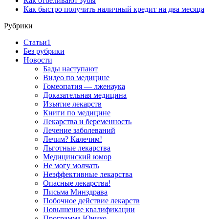
Как отбеливают зубы
Как быстро получить наличный кредит на два месяца
Рубрики
Cтатьи1
Без рубрики
Новости
Бады наступают
Видео по медицине
Гомеопатия — лженаука
Доказательная медицина
Изъятие лекарств
Книги по медицине
Лекарства и беременность
Лечение заболеваний
Лечим? Калечим!
Льготные лекарства
Медицинский юмор
Не могу молчать
Неэффективные лекарства
Опасные лекарства!
Письма Минздрава
Побочное действие лекарств
Повышение квалификации
Программа Юнико