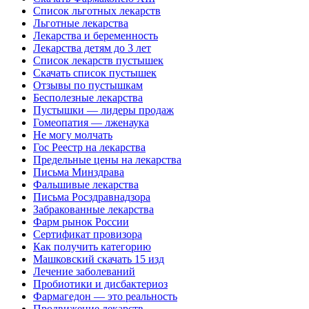
Список льготных лекарств
Льготные лекарства
Лекарства и беременность
Лекарства детям до 3 лет
Список лекарств пустышек
Скачать список пустышек
Отзывы по пустышкам
Бесполезные лекарства
Пустышки — лидеры продаж
Гомеопатия — лженаука
Не могу молчать
Гос Реестр на лекарства
Предельные цены на лекарства
Письма Минздрава
Фальшивые лекарства
Письма Росздравнадзора
Забракованные лекарства
Фарм рынок России
Сертификат провизора
Как получить категорию
Машковский скачать 15 изд
Лечение заболеваний
Пробиотики и дисбактериоз
Фармагедон — это реальность
Продвижение лекарств