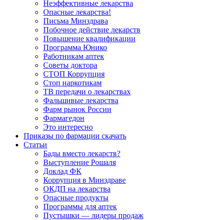
Неэффективные лекарства
Опасные лекарства!
Письма Минздрава
Побочное действие лекарств
Повышение квалификации
Программа Юнико
Работникам аптек
Советы доктора
СТОП Коррупция
Стоп наркотикам
ТВ передачи о лекарствах
Фальшивые лекарства
Фарм рынок России
Фармагедон
Это интересно
Приказы по фармации скачать
Статьи
Бады вместо лекарств?
Выступление Рошаля
Доклад ФК
Коррупция в Минздраве
ОКДП на лекарства
Опасные продукты
Программы для аптек
Пустышки — лидеры продаж