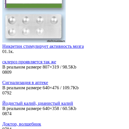
Никретин стимулирует активность мозга
0
1.1к.
склероз проявляется так же
В реальном размере 807×319 / 98.5Kb
0
809
Сигнализация в аптеке
В реальном размере 640×476 / 109.7Kb
0
792
Йодистый калий, цианистый калий
В реальном размере 640×358 / 60.5Kb
0
874
Доктор, волшебник