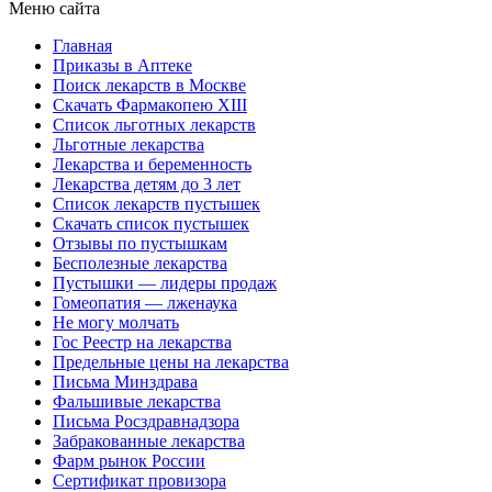
Меню сайта
Главная
Приказы в Аптеке
Поиск лекарств в Москве
Скачать Фармакопею XIII
Список льготных лекарств
Льготные лекарства
Лекарства и беременность
Лекарства детям до 3 лет
Список лекарств пустышек
Скачать список пустышек
Отзывы по пустышкам
Бесполезные лекарства
Пустышки — лидеры продаж
Гомеопатия — лженаука
Не могу молчать
Гос Реестр на лекарства
Предельные цены на лекарства
Письма Минздрава
Фальшивые лекарства
Письма Росздравнадзора
Забракованные лекарства
Фарм рынок России
Сертификат провизора