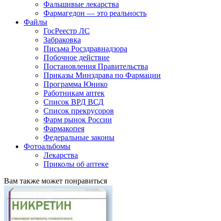
Фальшивые лекарства
Фармагедон — это реальность
Файлы
ГосРеестр ЛС
Забраковка
Письма Росздравнадзора
Побочное действие
Постановления Правительства
Приказы Минздрава по Фармации
Программа Юнико
Работникам аптек
Список ВРД ВСД
Список прекрусоров
Фарм рынок России
Фармакопея
Федеральные законы
Фотоальбомы
Лекарства
Приколы об аптеке
Вам также может понравиться