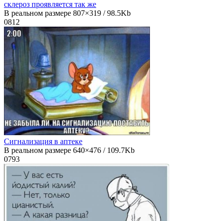
склероз проявляется так же
В реальном размере 807×319 / 98.5Kb
0
812
Сигнализация в аптеке
В реальном размере 640×476 / 109.7Kb
0
793