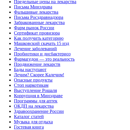
Предельные цены на лекарства
Письма Минздрава
Фальшивые лекарства
Письма Росздравнадзора
Забракованные лекарства
Фарм рынок России
Сертификат провизора
Как получить категорию
Машковский скачать 15 изд
Лечение заболеваний
Пробиотики и дисбактериоз
Фармагедон — это реальность
Продвижение лекарств
Бады наступают
Лечим? Скорее Калечим!
Опасные продукты
Стоп наркотикам
Выступление Рошаля
Коррупция в Минздраве
Программы для аптек
ОКДП на лекарства
Здравоохранение России
Каталог статей
Музыка для отдыха
Гостевая книга