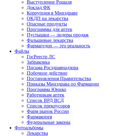
Выступление Рошаля
Доклад ФК
Коррупция в Минздраве
ОКДП на лекарства
Опасные продукты
Программы для аптек
Пустышки — лидеры продаж
Фальшивые лекарства
Фармагедон — это реальность
Файлы
ГосРеестр ЛС
Забраковка
Письма Росздравнадзора
Побочное действие
Постановления Правительства
Приказы Минздрава по Фармации
Программа Юнико
Работникам аптек
Список ВРД ВСД
Список прекрусоров
Фарм рынок России
Фармакопея
Федеральные законы
Фотоальбомы
Лекарства