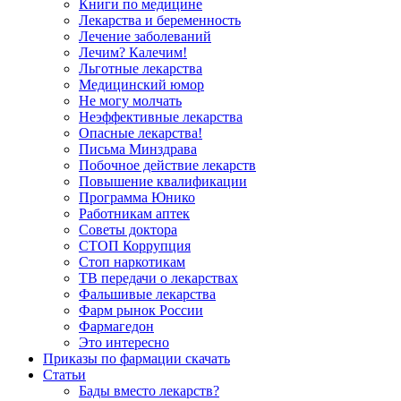
Книги по медицине
Лекарства и беременность
Лечение заболеваний
Лечим? Калечим!
Льготные лекарства
Медицинский юмор
Не могу молчать
Неэффективные лекарства
Опасные лекарства!
Письма Минздрава
Побочное действие лекарств
Повышение квалификации
Программа Юнико
Работникам аптек
Советы доктора
СТОП Коррупция
Стоп наркотикам
ТВ передачи о лекарствах
Фальшивые лекарства
Фарм рынок России
Фармагедон
Это интересно
Приказы по фармации скачать
Статьи
Бады вместо лекарств?