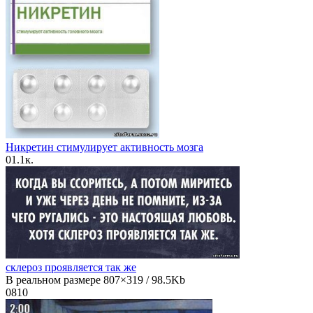
Никретин стимулирует активность мозга
0
1.1к.
склероз проявляется так же
В реальном размере 807×319 / 98.5Kb
0
810