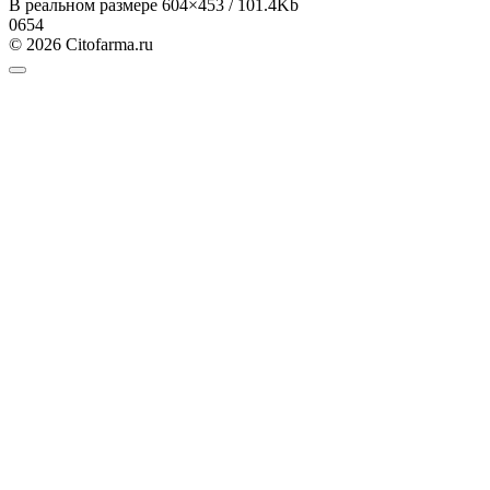
В реальном размере 604×453 / 101.4Kb
0
654
© 2026 Citofarma.ru