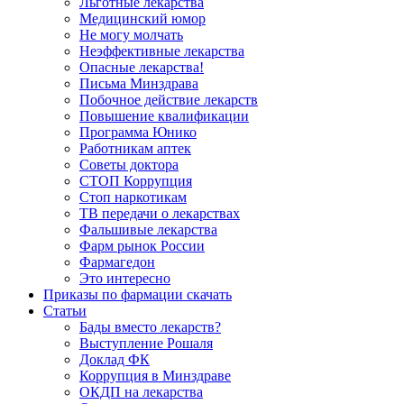
Льготные лекарства
Медицинский юмор
Не могу молчать
Неэффективные лекарства
Опасные лекарства!
Письма Минздрава
Побочное действие лекарств
Повышение квалификации
Программа Юнико
Работникам аптек
Советы доктора
СТОП Коррупция
Стоп наркотикам
ТВ передачи о лекарствах
Фальшивые лекарства
Фарм рынок России
Фармагедон
Это интересно
Приказы по фармации скачать
Статьи
Бады вместо лекарств?
Выступление Рошаля
Доклад ФК
Коррупция в Минздраве
ОКДП на лекарства