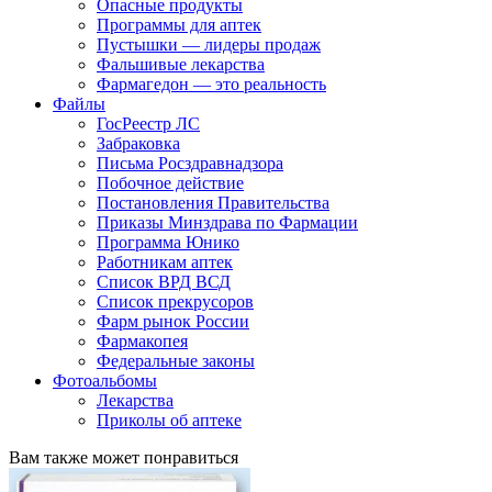
Опасные продукты
Программы для аптек
Пустышки — лидеры продаж
Фальшивые лекарства
Фармагедон — это реальность
Файлы
ГосРеестр ЛС
Забраковка
Письма Росздравнадзора
Побочное действие
Постановления Правительства
Приказы Минздрава по Фармации
Программа Юнико
Работникам аптек
Список ВРД ВСД
Список прекрусоров
Фарм рынок России
Фармакопея
Федеральные законы
Фотоальбомы
Лекарства
Приколы об аптеке
Вам также может понравиться