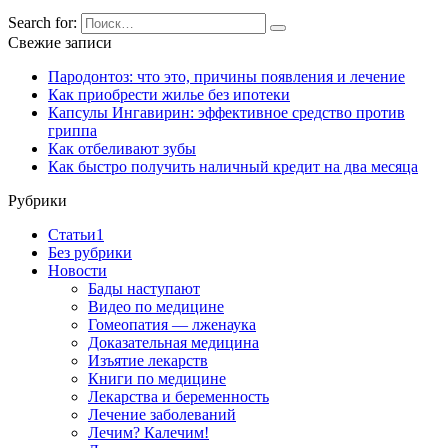
Search for:
Свежие записи
Пародонтоз: что это, причины появления и лечение
Как приобрести жилье без ипотеки
Капсулы Ингавирин: эффективное средство против
гриппа
Как отбеливают зубы
Как быстро получить наличный кредит на два месяца
Рубрики
Cтатьи1
Без рубрики
Новости
Бады наступают
Видео по медицине
Гомеопатия — лженаука
Доказательная медицина
Изъятие лекарств
Книги по медицине
Лекарства и беременность
Лечение заболеваний
Лечим? Калечим!