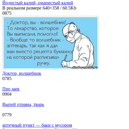
Йодистый калий, цианистый калий
В реальном размере 640×358 / 60.5Kb
0
875
Доктор, волшебник
0
785
Про заек
0
904
Выпей отравы, тварь
0
779
аптечный пункт — баки с мусором