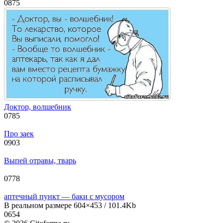
0
875
Доктор, волшебник
0
785
Про заек
0
903
Выпей отравы, тварь
0
778
аптечный пункт — баки с мусором
В реальном размере 604×453 / 101.4Kb
0
654