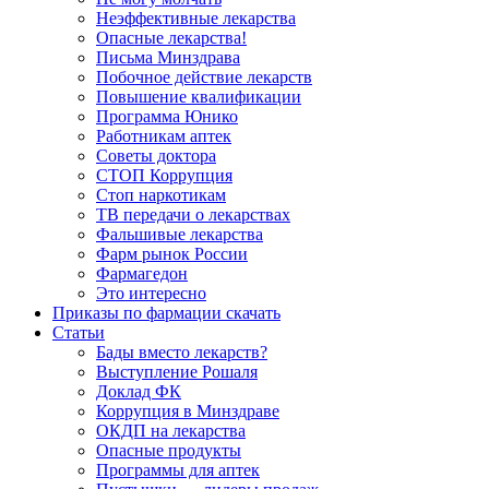
Неэффективные лекарства
Опасные лекарства!
Письма Минздрава
Побочное действие лекарств
Повышение квалификации
Программа Юнико
Работникам аптек
Советы доктора
СТОП Коррупция
Стоп наркотикам
ТВ передачи о лекарствах
Фальшивые лекарства
Фарм рынок России
Фармагедон
Это интересно
Приказы по фармации скачать
Статьи
Бады вместо лекарств?
Выступление Рошаля
Доклад ФК
Коррупция в Минздраве
ОКДП на лекарства
Опасные продукты
Программы для аптек