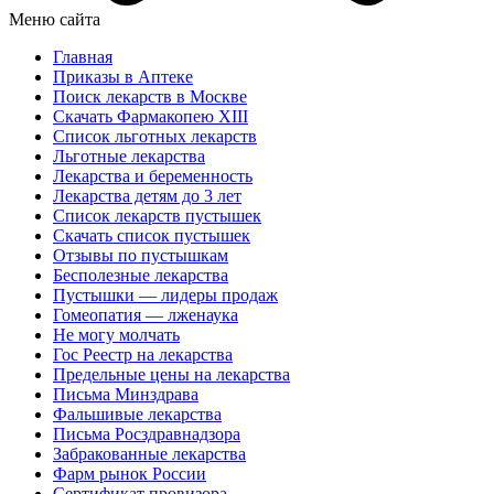
Меню сайта
Главная
Приказы в Аптеке
Поиск лекарств в Москве
Скачать Фармакопею XIII
Список льготных лекарств
Льготные лекарства
Лекарства и беременность
Лекарства детям до 3 лет
Список лекарств пустышек
Скачать список пустышек
Отзывы по пустышкам
Бесполезные лекарства
Пустышки — лидеры продаж
Гомеопатия — лженаука
Не могу молчать
Гос Реестр на лекарства
Предельные цены на лекарства
Письма Минздрава
Фальшивые лекарства
Письма Росздравнадзора
Забракованные лекарства
Фарм рынок России
Сертификат провизора