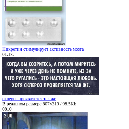
Никретин стимулирует активность мозга
0
1.1к.
склероз проявляется так же
В реальном размере 807×319 / 98.5Kb
0
810