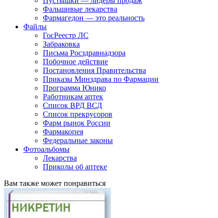
Пустышки — лидеры продаж
Фальшивые лекарства
Фармагедон — это реальность
Файлы
ГосРеестр ЛС
Забраковка
Письма Росздравнадзора
Побочное действие
Постановления Правительства
Приказы Минздрава по Фармации
Программа Юнико
Работникам аптек
Список ВРД ВСД
Список прекрусоров
Фарм рынок России
Фармакопея
Федеральные законы
Фотоальбомы
Лекарства
Приколы об аптеке
Вам также может понравиться