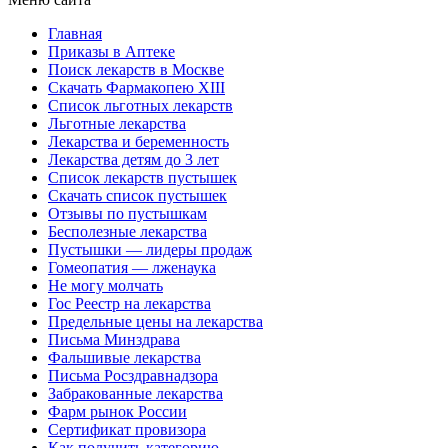
Главная
Приказы в Аптеке
Поиск лекарств в Москве
Скачать Фармакопею XIII
Список льготных лекарств
Льготные лекарства
Лекарства и беременность
Лекарства детям до 3 лет
Список лекарств пустышек
Скачать список пустышек
Отзывы по пустышкам
Бесполезные лекарства
Пустышки — лидеры продаж
Гомеопатия — лженаука
Не могу молчать
Гос Реестр на лекарства
Предельные цены на лекарства
Письма Минздрава
Фальшивые лекарства
Письма Росздравнадзора
Забракованные лекарства
Фарм рынок России
Сертификат провизора
Как получить категорию