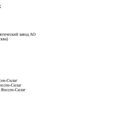
Х
евтический завод АО
сква)
ссен-Силаг
 Янссен-Силаг
|| Янссен-Силаг