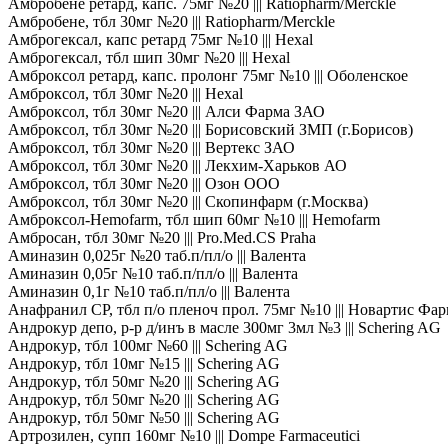
Амбробене ретард, капс. 75мг №20 ||| Ratiopharm/Merckle
Амбробене, тбл 30мг №20 ||| Ratiopharm/Merckle
Амброгексал, капс ретард 75мг №10 ||| Hexal
Амброгексал, тбл шип 30мг №20 ||| Hexal
Амброксол ретард, капс. пролонг 75мг №10 ||| Оболенское
Амброксол, тбл 30мг №20 ||| Hexal
Амброксол, тбл 30мг №20 ||| Алси Фарма ЗАО
Амброксол, тбл 30мг №20 ||| Борисовский ЗМП (г.Борисов)
Амброксол, тбл 30мг №20 ||| Вертекс ЗАО
Амброксол, тбл 30мг №20 ||| Лекхим-Харьков АО
Амброксол, тбл 30мг №20 ||| Озон ООО
Амброксол, тбл 30мг №20 ||| Скопинфарм (г.Москва)
Амброксол-Hemofarm, тбл шип 60мг №10 ||| Hemofarm
Амбросан, тбл 30мг №20 ||| Pro.Med.CS Praha
Аминазин 0,025г №20 таб.п/пл/о ||| Валента
Аминазин 0,05г №10 таб.п/пл/о ||| Валента
Аминазин 0,1г №10 таб.п/пл/о ||| Валента
Анафранил СР, тбл п/о пленоч прол. 75мг №10 ||| Новартис Фа
Андрокур депо, р-р д/инъ в масле 300мг 3мл №3 ||| Schering AG
Андрокур, тбл 100мг №60 ||| Schering AG
Андрокур, тбл 10мг №15 ||| Schering AG
Андрокур, тбл 50мг №20 ||| Schering AG
Андрокур, тбл 50мг №20 ||| Schering AG
Андрокур, тбл 50мг №50 ||| Schering AG
Артрозилен, супп 160мг №10 ||| Dompe Farmaceutici