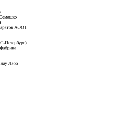
)
.Семашко
)
епаратов АООТ
.С-Петербург)
 фабрика
Плау Лабо