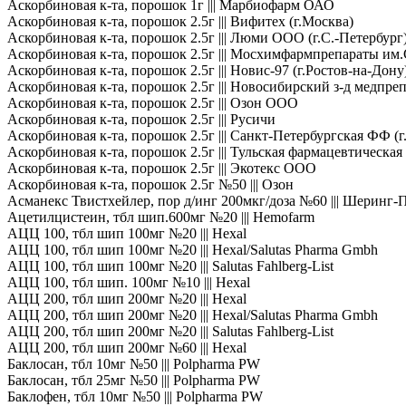
Аскорбиновая к-та, порошок 1г ||| Марбиофарм ОАО
Аскорбиновая к-та, порошок 2.5г ||| Вифитех (г.Москва)
Аскорбиновая к-та, порошок 2.5г ||| Люми ООО (г.С.-Петербург
Аскорбиновая к-та, порошок 2.5г ||| Мосхимфармпрепараты им
Аскорбиновая к-та, порошок 2.5г ||| Новис-97 (г.Ростов-на-Дону
Аскорбиновая к-та, порошок 2.5г ||| Новосибирский з-д медпр
Аскорбиновая к-та, порошок 2.5г ||| Озон ООО
Аскорбиновая к-та, порошок 2.5г ||| Русичи
Аскорбиновая к-та, порошок 2.5г ||| Санкт-Петербургская ФФ (г
Аскорбиновая к-та, порошок 2.5г ||| Тульская фармацевтическая
Аскорбиновая к-та, порошок 2.5г ||| Экотекс ООО
Аскорбиновая к-та, порошок 2.5г №50 ||| Озон
Асманекс Твистхейлер, пор д/инг 200мкг/доза №60 ||| Шеринг-
Ацетилцистеин, тбл шип.600мг №20 ||| Hemofarm
АЦЦ 100, тбл шип 100мг №20 ||| Hexal
АЦЦ 100, тбл шип 100мг №20 ||| Hexal/Salutas Pharma Gmbh
АЦЦ 100, тбл шип 100мг №20 ||| Salutas Fahlberg-List
АЦЦ 100, тбл шип. 100мг №10 ||| Hexal
АЦЦ 200, тбл шип 200мг №20 ||| Hexal
АЦЦ 200, тбл шип 200мг №20 ||| Hexal/Salutas Pharma Gmbh
АЦЦ 200, тбл шип 200мг №20 ||| Salutas Fahlberg-List
АЦЦ 200, тбл шип 200мг №60 ||| Hexal
Баклосан, тбл 10мг №50 ||| Polpharma PW
Баклосан, тбл 25мг №50 ||| Polpharma PW
Баклофен, тбл 10мг №50 ||| Polpharma PW