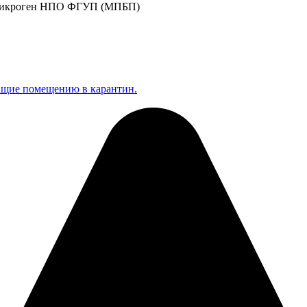
| Микроген НПО ФГУП (МПБП)
щие помещению в карантин.