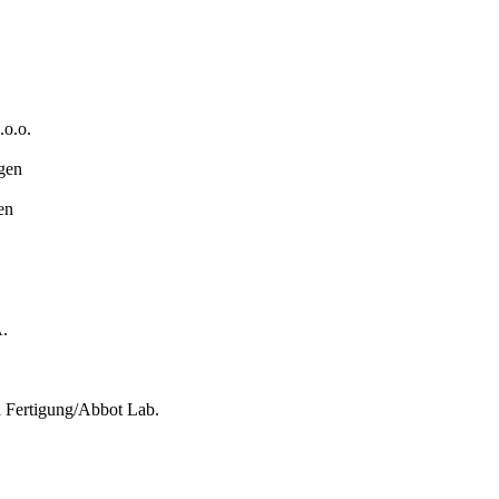
.о.о.
gen
en
.
 Fertigung/Abbot Lab.