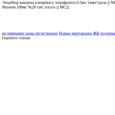
ЭнцеВир вакцина клещевого энцефалита 0,5мл 1амп/1доза ||
Янувия 100мг №28 таб. п/пл/о ||| МСД
не имеющие цены регистрации
Новые мартовские ЖВ
подлежа
Оцените статью