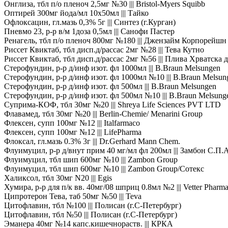
Онглиза, тбл п/о пленоч 2,5мг №30 ||| Bristol-Myers Squibb
Оптирей 300мг йода/мл 10х50мл ||| Тайко
Офлоксацин, гл.мазь 0,3% 5г ||| Синтез (г.Курган)
Пневмо 23, р-р в/м 1доза 0,5мл ||| Санофи Пастер
Ренагель, тбл п/о пленоч 800мг №180 ||| Джензайм Корпорейшн
Риссет Квиктаб, тбл дисп.д/рассас 2мг №28 ||| Тева Кутно
Риссет Квиктаб, тбл дисп.д/рассас 2мг №56 ||| Плива Хрватска д
Стерофундин, р-р д/инф изот. фл 1000мл ||| B.Braun Melsungen
Стерофундин, р-р д/инф изот. фл 1000мл №10 ||| B.Braun Melsun
Стерофундин, р-р д/инф изот. фл 500мл ||| B.Braun Melsungen
Стерофундин, р-р д/инф изот. фл 500мл №10 ||| B.Braun Melsung
Суприма-КОФ, тбл 30мг №20 ||| Shreya Life Sciences PVT LTD
Флавамед, тбл 30мг №20 ||| Berlin-Chemie/ Menarini Group
Флексен, супп 100мг №12 ||| Italfarmaco
Флексен, супп 100мг №12 ||| LifePharma
Флоксал, гл.мазь 0.3% 3г ||| Dr.Gerhard Mann Chem.
Флуимуцил, р-р д/внут прим 40 мг/мл фл 200мл ||| Замбон С.П.А
Флуимуцил, тбл шип 600мг №10 ||| Zambon Group
Флуимуцил, тбл шип 600мг №10 ||| Zambon Group/Сотекс
Халиксол, тбл 30мг N20 ||| Egis
Хумира, р-р для п/к вв. 40мг/08 шприц 0.8мл №2 ||| Vetter Pharma
Ципротерон Тева, таб 50мг №50 ||| Teva
Цитофлавин, тбл №100 ||| Полисан (г.С-Петербург)
Цитофлавин, тбл №50 ||| Полисан (г.С-Петербург)
Эманера 40мг №14 капс.кишечнораств. ||| КРКА