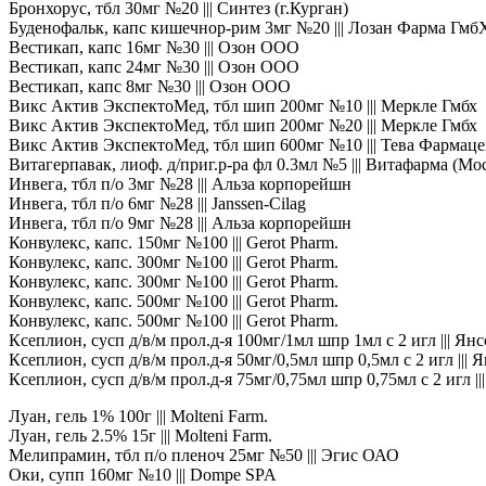
Бронхорус, тбл 30мг №20 ||| Синтез (г.Курган)
Буденофальк, капс кишечнор-рим 3мг №20 ||| Лозан Фарма Гмб
Вестикап, капс 16мг №30 ||| Озон ООО
Вестикап, капс 24мг №30 ||| Озон ООО
Вестикап, капс 8мг №30 ||| Озон ООО
Викс Актив ЭкспектоМед, тбл шип 200мг №10 ||| Меркле Гмбх
Викс Актив ЭкспектоМед, тбл шип 200мг №20 ||| Меркле Гмбх
Викс Актив ЭкспектоМед, тбл шип 600мг №10 ||| Тева Фармац
Витагерпавак, лиоф. д/приг.р-ра фл 0.3мл №5 ||| Витафарма (Мо
Инвега, тбл п/о 3мг №28 ||| Альза корпорейшн
Инвега, тбл п/о 6мг №28 ||| Janssen-Cilag
Инвега, тбл п/о 9мг №28 ||| Альза корпорейшн
Конвулекс, капс. 150мг №100 ||| Gerot Pharm.
Конвулекс, капс. 300мг №100 ||| Gerot Pharm.
Конвулекс, капс. 300мг №100 ||| Gerot Pharm.
Конвулекс, капс. 500мг №100 ||| Gerot Pharm.
Конвулекс, капс. 500мг №100 ||| Gerot Pharm.
Ксеплион, сусп д/в/м прол.д-я 100мг/1мл шпр 1мл с 2 игл ||| Ян
Ксеплион, сусп д/в/м прол.д-я 50мг/0,5мл шпр 0,5мл с 2 игл |||
Ксеплион, сусп д/в/м прол.д-я 75мг/0,75мл шпр 0,75мл с 2 игл |
Луан, гель 1% 100г ||| Molteni Farm.
Луан, гель 2.5% 15г ||| Molteni Farm.
Мелипрамин, тбл п/о пленоч 25мг №50 ||| Эгис ОАО
Оки, супп 160мг №10 ||| Dompe SPA