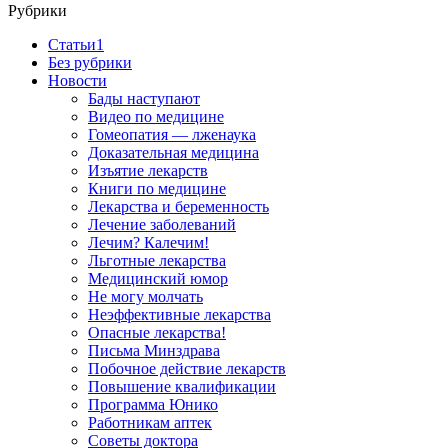
Рубрики
Cтатьи1
Без рубрики
Новости
Бады наступают
Видео по медицине
Гомеопатия — лженаука
Доказательная медицина
Изъятие лекарств
Книги по медицине
Лекарства и беременность
Лечение заболеваний
Лечим? Калечим!
Льготные лекарства
Медицинский юмор
Не могу молчать
Неэффективные лекарства
Опасные лекарства!
Письма Минздрава
Побочное действие лекарств
Повышение квалификации
Программа Юнико
Работникам аптек
Советы доктора