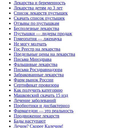
Лекарства и беременность
Лекарства детям до 3 лет
Список лекарств пустышек
Скачать список пустышек
Отзывы по пустышкам
Бесполезные лекарства
Пустышки — лидеры продаж
Гомеопатия — лженаука
Не могу молчать
Гос Реестр на лекарства
Предельные цены на лекарства
Письма Минздрава
Фальшивые лекарства
Письма Росздравнадзора
Забракованные лекарства
Фарм рынок России
Сертификат провизора
Как получить категорию
Машковский скачать 15 изд
Лечение заболеваний
Пробиотики и дисбактериоз
Фармагедон — это реальность
Продвижение лекарств
Бады наступают
Лечим? Скорее Калечим!