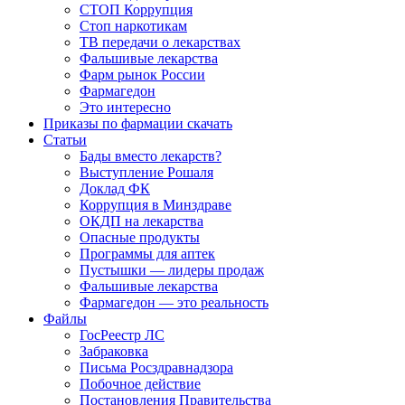
СТОП Коррупция
Стоп наркотикам
ТВ передачи о лекарствах
Фальшивые лекарства
Фарм рынок России
Фармагедон
Это интересно
Приказы по фармации скачать
Статьи
Бады вместо лекарств?
Выступление Рошаля
Доклад ФК
Коррупция в Минздраве
ОКДП на лекарства
Опасные продукты
Программы для аптек
Пустышки — лидеры продаж
Фальшивые лекарства
Фармагедон — это реальность
Файлы
ГосРеестр ЛС
Забраковка
Письма Росздравнадзора
Побочное действие
Постановления Правительства