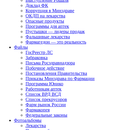
Выступление Рошаля
Доклад ФК
Коррупция в Минздраве
ОКДП на лекарства
Опасные продукты
Программы для аптек
Пустышки — лидеры продаж
Фальшивые лекарства
Фармагедон — это реальность
Файлы
ГосРеестр ЛС
Забраковка
Письма Росздравнадзора
Побочное действие
Постановления Правительства
Приказы Минздрава по Фармации
Программа Юнико
Работникам аптек
Список ВРД ВСД
Список прекрусоров
Фарм рынок России
Фармакопея
Федеральные законы
Фотоальбомы
Лекарства