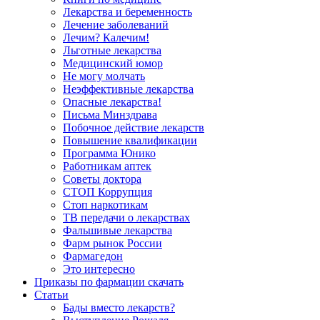
Лекарства и беременность
Лечение заболеваний
Лечим? Калечим!
Льготные лекарства
Медицинский юмор
Не могу молчать
Неэффективные лекарства
Опасные лекарства!
Письма Минздрава
Побочное действие лекарств
Повышение квалификации
Программа Юнико
Работникам аптек
Советы доктора
СТОП Коррупция
Стоп наркотикам
ТВ передачи о лекарствах
Фальшивые лекарства
Фарм рынок России
Фармагедон
Это интересно
Приказы по фармации скачать
Статьи
Бады вместо лекарств?