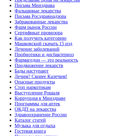
Письма Минздрава
Фальшивые лекарства
Письма Росздравнадзора
Забракованные лекарства
Фарм рынок России
Сертификат провизора
Как получить категорию
Машковский скачать 15 изд
Лечение заболеваний
Пробиотики и дисбактериоз
Фармагедон — это реальность
Продвижение лекарств
Бады наступают
Лечим? Скорее Калечим!
Опасные продукты
Стоп наркотикам
Выступление Рошаля
Коррупция в Минздраве
Программы для аптек
ОКДП на лекарства
Здравоохранение России
Каталог статей
Музыка для отдыха
Гостевая книга