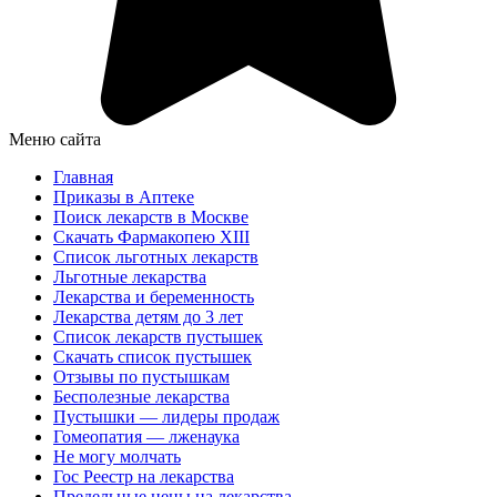
Меню сайта
Главная
Приказы в Аптеке
Поиск лекарств в Москве
Скачать Фармакопею XIII
Список льготных лекарств
Льготные лекарства
Лекарства и беременность
Лекарства детям до 3 лет
Список лекарств пустышек
Скачать список пустышек
Отзывы по пустышкам
Бесполезные лекарства
Пустышки — лидеры продаж
Гомеопатия — лженаука
Не могу молчать
Гос Реестр на лекарства
Предельные цены на лекарства