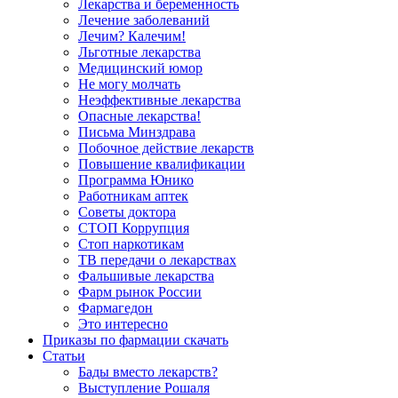
Лекарства и беременность
Лечение заболеваний
Лечим? Калечим!
Льготные лекарства
Медицинский юмор
Не могу молчать
Неэффективные лекарства
Опасные лекарства!
Письма Минздрава
Побочное действие лекарств
Повышение квалификации
Программа Юнико
Работникам аптек
Советы доктора
СТОП Коррупция
Стоп наркотикам
ТВ передачи о лекарствах
Фальшивые лекарства
Фарм рынок России
Фармагедон
Это интересно
Приказы по фармации скачать
Статьи
Бады вместо лекарств?
Выступление Рошаля