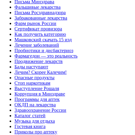
Письма Минздрава
Фальшивые лекарства
Письма Росздравнадзора
Забракованные лекарства
Фарм рынок России
Сертификат провизора
Как получить категорию
Машковский скачать 15 изд
Лечение заболеваний
Пробиотики и дисбактериоз
Фармагедон — это реальность
Продвижение лекарств
Бады наступают
Лечим? Скорее Калечим!
Опасные продукты
Стоп наркотикам
Выступление Рошаля
Коррупция в Минздраве
Программы для аптек
ОКДП на лекарства
Здравоохранение России
Каталог статей
Музыка для отдыха
Гостевая книга
Приколы про аптеку