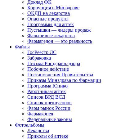
Доклад ФК
Коррупция в Минздраве
ОКДП на лекарства
Опасные продукты
Программы для аптек
Пустышки — лидеры продаж
Фальшивые лекарства
Фармагедон — это реальность
Файлы
ГосРеестр ЛС
Забраковка
Письма Росздравнадзора
Побочное действие
Постановления Правительства
Приказы Минздрава по Фармации
Программа Юнико
Работникам аптек
Список ВРД ВСД
Список прекрусоров
Фарм рынок России
Фармакопея
Федеральные законы
Фотоальбомы
Лекарства
Приколы об аптеке