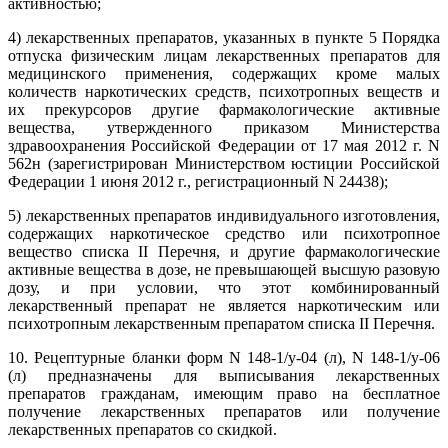
активностью;
4) лекарственных препаратов, указанных в пункте 5 Порядка
отпуска физическим лицам лекарственных препаратов для
медицинского применения, содержащих кроме малых
количеств наркотических средств, психотропных веществ и
их прекурсоров другие фармакологические активные
вещества, утвержденного приказом Министерства
здравоохранения Российской Федерации от 17 мая 2012 г. N
562н (зарегистрирован Министерством юстиции Российской
Федерации 1 июня 2012 г., регистрационный N 24438);
5) лекарственных препаратов индивидуального изготовления,
содержащих наркотическое средство или психотропное
вещество списка II Перечня, и другие фармакологические
активные вещества в дозе, не превышающей высшую разовую
дозу, и при условии, что этот комбинированный
лекарственный препарат не является наркотическим или
психотропным лекарственным препаратом списка II Перечня.
10. Рецептурные бланки форм N 148-1/у-04 (л), N 148-1/у-06
(л) предназначены для выписывания лекарственных
препаратов гражданам, имеющим право на бесплатное
получение лекарственных препаратов или получение
лекарственных препаратов со скидкой.