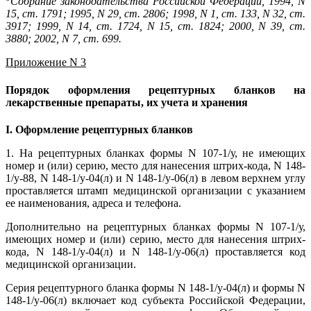
Собрание законодательства Российской Федерации, 1994, N
15, ст. 1791; 1995, N 29, ст. 2806; 1998, N 1, ст. 133, N 32, ст.
3917; 1999, N 14, ст. 1724, N 15, ст. 1824; 2000, N 39, ст.
3880; 2002, N 7, ст. 699.
Приложение N 3
Порядок оформления рецептурных бланков на
лекарственные препараты, их учета и хранения
I. Оформление рецептурных бланков
1. На рецептурных бланках формы N 107-1/у, не имеющих
номер и (или) серию, место для нанесения штрих-кода, N 148-
1/у-88, N 148-1/у-04(л) и N 148-1/у-06(л) в левом верхнем углу
проставляется штамп медицинской организации с указанием
ее наименования, адреса и телефона.
Дополнительно на рецептурных бланках формы N 107-1/у,
имеющих номер и (или) серию, место для нанесения штрих-
кода, N 148-1/у-04(л) и N 148-1/у-06(л) проставляется код
медицинской организации.
Серия рецептурного бланка формы N 148-1/у-04(л) и формы N
148-1/у-06(л) включает код субъекта Российской Федерации,