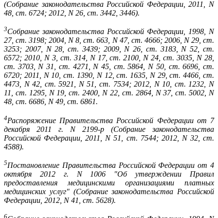
(Собрание законодательства Российской Федерации, 2011, N
48, ст. 6724; 2012, N 26, ст. 3442, 3446).
3
Собрание законодательства Российской Федерации, 1998, N
27, ст. 3198; 2004, N 8, ст. 663, N 47, ст. 4666; 2006, N 29, ст.
3253; 2007, N 28, ст. 3439; 2009, N 26, ст. 3183, N 52, ст.
6572; 2010, N 3, ст. 314, N 17, ст. 2100, N 24, ст. 3035, N 28,
ст. 3703, N 31, ст. 4271, N 45, ст. 5864, N 50, ст. 6696, ст.
6720; 2011, N 10, ст. 1390, N 12, ст. 1635, N 29, ст. 4466, ст.
4473, N 42, ст. 5921, N 51, ст. 7534; 2012, N 10, ст. 1232, N
11, ст. 1295, N 19, ст. 2400, N 22, ст. 2864, N 37, ст. 5002, N
48, ст. 6686, N 49, ст. 6861.
4
Распоряжение Правительства Российской Федерации от 7
декабря 2011 г. N 2199-р (Собрание законодательства
Российской Федерации, 2011, N 51, ст. 7544; 2012, N 32, ст.
4588).
5
Постановление Правительства Российской Федерации от 4
октября 2012 г. N 1006 "Об утверждении Правил
предоставления медицинскими организациями платных
медицинских услуг" (Собрание законодательства Российской
Федерации, 2012, N 41, ст. 5628).
6