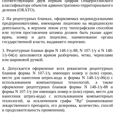
соответствующий двум первым цифрам Общероссийского
классификатора объектов административно-территориального
деления (ОКАТО).
2. На рецептурных бланках, оформляемых индивидуальными
предпринимателями, имеющими лицензию на медицинскую
деятельность, в верхнем левом углу типографским способом
или путем проставления штампа должен быть указан адрес
врача, номер и дата лицензии, наименование органа
государственной власти, выдавшего лицензию.
3. Рецептурные бланки форм N 148-1/у-88, N 107-1/у и N 148-
1/у-04(л) заполняются врачом разборчиво, четко, чернилами
или шариковой ручкой.
4. Допускается оформление всех реквизитов рецептурных
бланков формы N 107-1/у, имеющих номер и (или) серию,
место для нанесения штрих-кода и формы N 148-1/у-06(л) с
использованием компьютерных технологий, а также
оформление рецептурных бланков формы N 148-1/у-88 и
формы N 107-1/у (не имеющих номер и (или) серию, место для
нанесения штрих-кода) с использованием компьютерных
технологий, за исключением графы "Rp" (наименование
лекарственного препарата, его дозировка, количество, способ
и продолжительность применения).