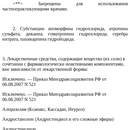
<**> Запрещены для использования
частнопрактикующими врачами.
2. Субстанции апоморфина гидрохлорида, атропина
сульфата, дикаина, гоматропина гидрохлорида, серебра
нитрата, пахикарпина гидройодида.
3. Лекарственные средства, содержащие вещества (их соли) в
сочетании с фармакологически неактивными компонентами,
вне зависимости от лекарственной формы:
Исключено. — Приказ Минздравсоцразвития РФ от
06.08.2007 N 521
Исключено. — Приказ Минздравсоцразвития РФ от
06.08.2007 N 521
Алпразолам (Ксанакс, Кассадан, Неурол)
Андростанолон (Андростендиол и его сложные эфиры)
Андростенедион