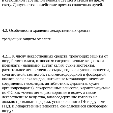
в стеклянной таре малой емкости светлого стекла на ярком
свету. Допускается воздействие прямых солнечных лучей.
4.2. Особенности хранения лекарственных средств,
требующих защиты от влаги
4.2.1. К числу лекарственных средств, требующих защиты от
воздействия влаги, относятся: гигроскопичные вещества и
препараты (например, ацетат калия, сухие экстракты,
растительное лекарственное сырье, гидролизующие вещества,
соли азотной, азотистой, галогеноводородной и фосфорной
кислот, соли алкалоидов, натриевые металлоорганические
соединения, глюкозиды, антибиотики, ферменты, сухие
органопрепараты), лекарственные вещества, характеризуемые
по ФС как «очень легко растворимые в воде», а также
лекарственные вещества, влагосодержание которых не
должно превышать предела, установленного ГФ и другими
НТД, и лекарственные вещества, окисляющиеся кислородом
воздуха.