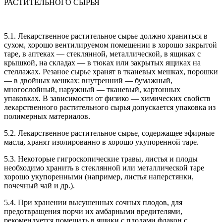
РАСТИТЕЛЬНОГО СЫРЬЯ
5.1. Лекарственное растительное сырье должно храниться в
сухом, хорошо вентилируемом помещении в хорошо закрытой
таре, в аптеках — стеклянной, металлической, в ящиках с
крышкой, на складах — в тюках или закрытых ящиках на
стеллажах. Резаное сырье хранят в тканевых мешках, порошки
— в двойных мешках: внутренний — бумажный,
многослойный, наружный — тканевый, картонных
упаковках. В зависимости от физико — химических свойств
лекарственного растительного сырья допускается упаковка из
полимерных материалов.
5.2. Лекарственное растительное сырье, содержащее эфирные
масла, хранят изолированно в хорошо укупоренной таре.
5.3. Некоторые гигроскопические травы, листья и плоды
необходимо хранить в стеклянной или металлической таре
хорошо укупоренными (например, листья наперстянки,
почечный чай и др.).
5.4. При хранении высушенных сочных плодов, для
предотвращения порчи их амбарными вредителями,
рекомендуется помещать в ящики с плодами флакон с