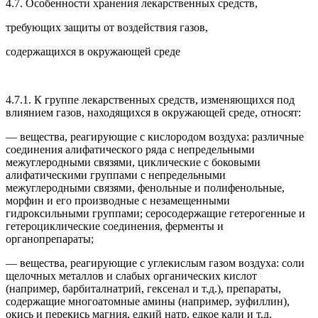
4.7. Особенности хранения лекарственных средств,
требующих защиты от воздействия газов,
содержащихся в окружающей среде
4.7.1. К группе лекарственных средств, изменяющихся под
влиянием газов, находящихся в окружающей среде, относят:
— вещества, реагирующие с кислородом воздуха: различные
соединения алифатического ряда с непредельными
межуглеродными связями, циклические с боковыми
алифатическими группами с непредельными
межуглеродными связями, фенольные и полифенольные,
морфин и его производные с незамещенными
гидроксильными группами; серосодержащие гетерогенные и
гетероциклические соединения, ферменты и
органопрепараты;
— вещества, реагирующие с углекислым газом воздуха: соли
щелочных металлов и слабых органических кислот
(например, барбиталнатрий, гексенал и т.д.), препараты,
содержащие многоатомные амины (например, эуфиллин),
окись и перекись магния, едкий натр, едкое кали и т.д.