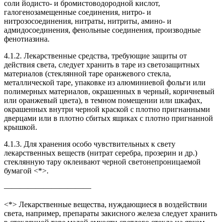
соли йодисто- и бромистоводородной кислот,
галогенозамещенные соединения, нитро- и
нитрозосоединения, нитраты, нитриты, амино- и
адмидосоединения, фенольные соединения, производные
фенотиазина.
4.1.2. Лекарственные средства, требующие защиты от
действия света, следует хранить в таре из светозащитных
материалов (стеклянной таре оранжевого стекла,
металлической таре, упаковке из алюминиевой фольги или
полимерных материалов, окрашенных в черный, коричневый
или оранжевый цвета), в темном помещении или шкафах,
окрашенных внутри черной краской с плотно пригнанными
дверцами или в плотно сбитых ящиках с плотно пригнанной
крышкой.
4.1.3. Для хранения особо чувствительных к свету
лекарственных веществ (нитрат серебра, прозерин и др.)
стеклянную тару оклеивают черной светонепроницаемой
бумагой <*>.
———————————
<*> Лекарственные вещества, нуждающиеся в воздействии
света, например, препараты закисного железа следует хранить