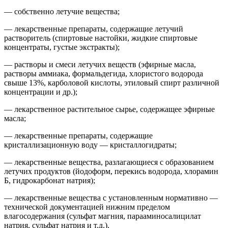
— собственно летучие вещества;
— лекарственные препараты, содержащие летучий
растворитель (спиртовые настойки, жидкие спиртовые
концентраты, густые экстракты);
— растворы и смеси летучих веществ (эфирные масла,
растворы аммиака, формальдегида, хлористого водорода
свыше 13%, карболовой кислоты, этиловый спирт различной
концентрации и др.);
— лекарственное растительное сырье, содержащее эфирные
масла;
— лекарственные препараты, содержащие
кристаллизационную воду — кристаллогидраты;
— лекарственные вещества, разлагающиеся с образованием
летучих продуктов (йодоформ, перекись водорода, хлорамин
Б, гидрокарбонат натрия);
— лекарственные вещества с установленным нормативно —
технической документацией нижним пределом
влагосодержания (сульфат магния, парааминосалицилат
натрия, сульфат натрия и т.д.).