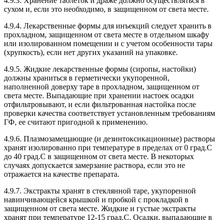
4.9.3. Хранение таблеток и драже должно осуществляться в
сухом и, если это необходимо, в защищенном от света месте.
4.9.4. Лекарственные формы для инъекций следует хранить в
прохладном, защищенном от света месте в отдельном шкафу
или изолированном помещении и с учетом особенности тары
(хрупкость), если нет других указаний на упаковке.
4.9.5. Жидкие лекарственные формы (сиропы, настойки)
должны храниться в герметически укупоренной,
наполненной доверху таре в прохладном, защищенном от
света месте. Выпадающие при хранении настоек осадки
отфильтровывают, и если фильтрованная настойка после
проверки качества соответствует установленным требованиям
ГФ, ее считают пригодной к применению.
4.9.6. Плазмозамещающие (и дезинтоксикационные) растворы
хранят изолированно при температуре в пределах от 0 град.С
до 40 град.С в защищенном от света месте. В некоторых
случаях допускается замерзание раствора, если это не
отражается на качестве препарата.
4.9.7. Экстракты хранят в стеклянной таре, укупоренной
навинчивающейся крышкой и пробкой с прокладкой в
защищенном от света месте. Жидкие и густые экстракты
хранят при температуре 12-15 град.С. Осадки, выпадающие в