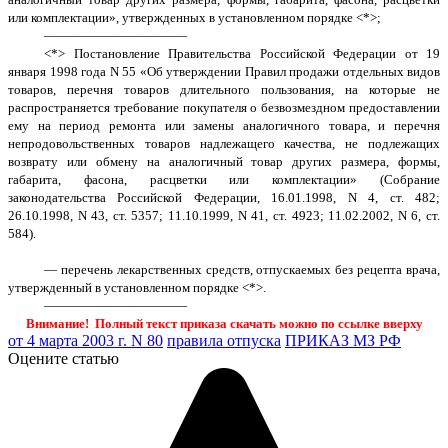
или комплектации», утвержденных в установленном порядке <*>;
———————————
<*> Постановление Правительства Российской Федерации от 19
января 1998 года N 55 «Об утверждении Правил продажи отдельных видов
товаров, перечня товаров длительного пользования, на которые не
распространяется требование покупателя о безвозмездном предоставлении
ему на период ремонта или замены аналогичного товара, и перечня
непродовольственных товаров надлежащего качества, не подлежащих
возврату или обмену на аналогичный товар других размера, формы,
габарита, фасона, расцветки или комплектации» (Собрание
законодательства Российской Федерации, 16.01.1998, N 4, ст. 482;
26.10.1998, N 43, ст. 5357; 11.10.1999, N 41, ст. 4923; 11.02.2002, N 6, ст.
584).
— перечень лекарственных средств, отпускаемых без рецепта врача,
утвержденный в установленном порядке <*>.
———————————
Внимание! Полный текст приказа скачать можно по ссылке вверху
от 4 марта 2003 г. N 80
правила отпуска
ПРИКАЗ МЗ РФ
Оцените статью