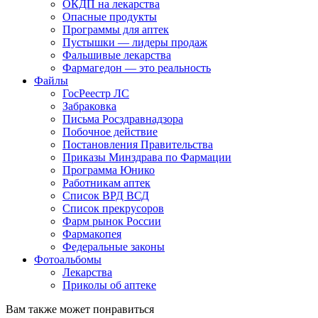
ОКДП на лекарства
Опасные продукты
Программы для аптек
Пустышки — лидеры продаж
Фальшивые лекарства
Фармагедон — это реальность
Файлы
ГосРеестр ЛС
Забраковка
Письма Росздравнадзора
Побочное действие
Постановления Правительства
Приказы Минздрава по Фармации
Программа Юнико
Работникам аптек
Список ВРД ВСД
Список прекрусоров
Фарм рынок России
Фармакопея
Федеральные законы
Фотоальбомы
Лекарства
Приколы об аптеке
Вам также может понравиться