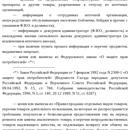
препараты и другие товары, разрешенные к отпуску из аптечных
организаций;
— информация о сотрудниках аптечной организации,
непосредственно обслуживающих население (таблички, бейджи и прочие с
указанием Ф.И.О. и должности);
— информация о дежурном администраторе (Ф.И.О., должность) и
нахождении кнопки сигнального вызова дежурного администратора (за
исключением аптечного киоска);
— при наличии пункта проката информация о перечне предметов,
выдаваемых напрокат;
— копия или выписка из Федерального закона «О защите прав
потребителей» <*>;
———————————
<*> Закон Российской Федерации от 7 февраля 1992 года N 2300-1 «О
защите прав потребителей» (Ведомости Съезда народных депутатов
Российской Федерации и Верховного Совета Российской Федерации,
09.04.1992, N 15, ст. 766; Собрание законодательства Российской
Федерации, 1996, N 3, ст. 140; 20.12.1999, N 51, ст. 6287).
— копия или выписка из «Правил продажи отдельных видов товаров,
перечня товаров длительного пользования, на которые не распространяется
требование покупателя о безвозмездном предоставлении ему на период
ремонта или замены аналогичного товара, и перечня непродовольственных
товаров надлежащего качества, не подлежащих возврату или обмену на
аналогичный товар других размера, формы, габарита, фасона, расцветки