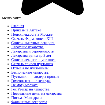
Меню сайта
Главная
Приказы в Аптеке
Поиск лекарств в Москве
Скачать Фармакопею XIII
Список льготных лекарств
Льготные лекарства
Лекарства и беременность
Лекарства детям до 3 лет
Список лекарств пустышек
Скачать список пустышек
Отзывы по пустышкам
Бесполезные лекарства
Пустышки — лидеры продаж
Гомеопатия — лженаука
Не могу молчать
Гос Реестр на лекарства
Предельные цены на лекарства
Письма Минздрава
Фальшивые лекарства