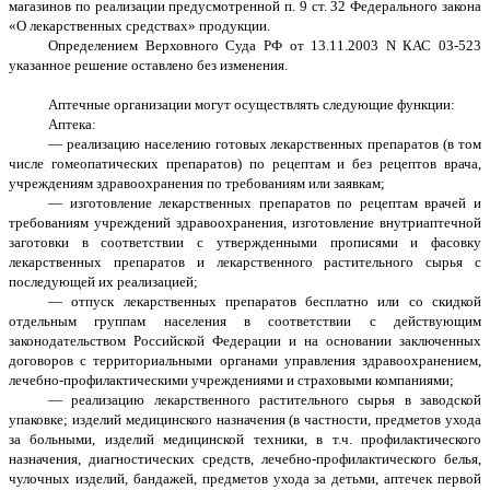
магазинов по реализации предусмотренной п. 9 ст. 32 Федерального закона
«О лекарственных средствах» продукции.
Определением Верховного Суда РФ от 13.11.2003 N КАС 03-523
указанное решение оставлено без изменения.
Аптечные организации могут осуществлять следующие функции:
Аптека:
— реализацию населению готовых лекарственных препаратов (в том
числе гомеопатических препаратов) по рецептам и без рецептов врача,
учреждениям здравоохранения по требованиям или заявкам;
— изготовление лекарственных препаратов по рецептам врачей и
требованиям учреждений здравоохранения, изготовление внутриаптечной
заготовки в соответствии с утвержденными прописями и фасовку
лекарственных препаратов и лекарственного растительного сырья с
последующей их реализацией;
— отпуск лекарственных препаратов бесплатно или со скидкой
отдельным группам населения в соответствии с действующим
законодательством Российской Федерации и на основании заключенных
договоров с территориальными органами управления здравоохранением,
лечебно-профилактическими учреждениями и страховыми компаниями;
— реализацию лекарственного растительного сырья в заводской
упаковке; изделий медицинского назначения (в частности, предметов ухода
за больными, изделий медицинской техники, в т.ч. профилактического
назначения, диагностических средств, лечебно-профилактического белья,
чулочных изделий, бандажей, предметов ухода за детьми, аптечек первой