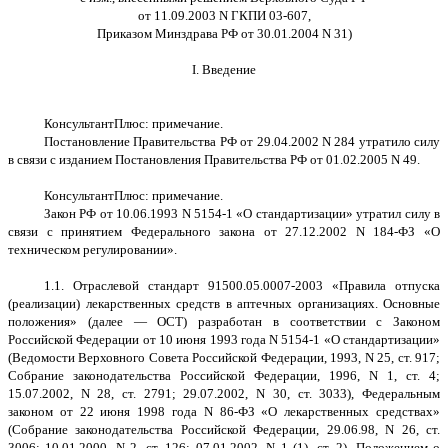
от 11.09.2003 N ГКПИ 03-607,
Приказом Минздрава РФ от 30.01.2004 N 31)
I. Введение
КонсультантПлюс: примечание.
Постановление Правительства РФ от 29.04.2002 N 284 утратило силу
в связи с изданием Постановления Правительства РФ от 01.02.2005 N 49.
КонсультантПлюс: примечание.
Закон РФ от 10.06.1993 N 5154-1 «О стандартизации» утратил силу в
связи с принятием Федерального закона от 27.12.2002 N 184-ФЗ «О
техническом регулировании».
1.1. Отраслевой стандарт 91500.05.0007-2003 «Правила отпуска
(реализации) лекарственных средств в аптечных организациях. Основные
положения» (далее — ОСТ) разработан в соответствии с Законом
Российской Федерации от 10 июня 1993 года N 5154-1 «О стандартизации»
(Ведомости Верховного Совета Российской Федерации, 1993, N 25, ст. 917;
Собрание законодательства Российской Федерации, 1996, N 1, ст. 4;
15.07.2002, N 28, ст. 2791; 29.07.2002, N 30, ст. 3033), Федеральным
законом от 22 июня 1998 года N 86-ФЗ «О лекарственных средствах»
(Собрание законодательства Российской Федерации, 29.06.98, N 26, ст.
3006; 10.01.2000, N 2, ст. 126; 07.01.2002, N 1 (1), ст. 2), Положением о