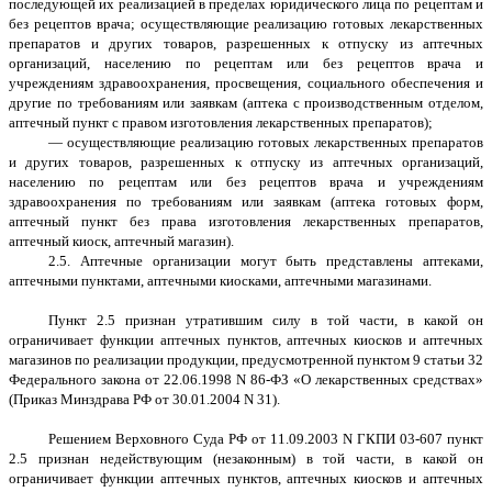
последующей их реализацией в пределах юридического лица по рецептам и
без рецептов врача; осуществляющие реализацию готовых лекарственных
препаратов и других товаров, разрешенных к отпуску из аптечных
организаций, населению по рецептам или без рецептов врача и
учреждениям здравоохранения, просвещения, социального обеспечения и
другие по требованиям или заявкам (аптека с производственным отделом,
аптечный пункт с правом изготовления лекарственных препаратов);
— осуществляющие реализацию готовых лекарственных препаратов
и других товаров, разрешенных к отпуску из аптечных организаций,
населению по рецептам или без рецептов врача и учреждениям
здравоохранения по требованиям или заявкам (аптека готовых форм,
аптечный пункт без права изготовления лекарственных препаратов,
аптечный киоск, аптечный магазин).
2.5. Аптечные организации могут быть представлены аптеками,
аптечными пунктами, аптечными киосками, аптечными магазинами.
Пункт 2.5 признан утратившим силу в той части, в какой он
ограничивает функции аптечных пунктов, аптечных киосков и аптечных
магазинов по реализации продукции, предусмотренной пунктом 9 статьи 32
Федерального закона от 22.06.1998 N 86-ФЗ «О лекарственных средствах»
(Приказ Минздрава РФ от 30.01.2004 N 31).
Решением Верховного Суда РФ от 11.09.2003 N ГКПИ 03-607 пункт
2.5 признан недействующим (незаконным) в той части, в какой он
ограничивает функции аптечных пунктов, аптечных киосков и аптечных