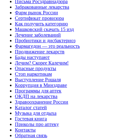
Письма Росздравнадзора
Забракованные лекарства
Фарм рынок России
Сертификат провизора
Как получить категорию
Машковский скачать 15 изд
Лечение заболеваний
Пробиотики и дисбактериоз
Фармагедон — это реальность
Продвижение лекарств
Бады наступают
Лечим? Скорее Калечим!
Опасные продукты
Стоп наркотикам
Выступление Рошаля
Коррупция в Минздраве
Программы для аптек
ОКДП на лекарства
Здравоохранение России
Каталог статей
Музыка для отдыха
Гостевая книга
Приколы про аптеку
Контакты
Обратная связь