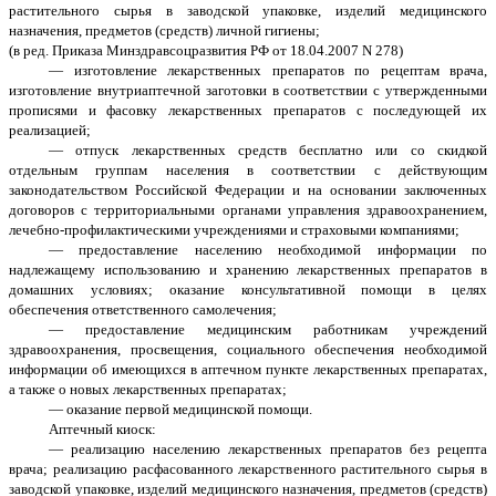
растительного сырья в заводской упаковке, изделий медицинского
назначения, предметов (средств) личной гигиены;
(в ред. Приказа Минздравсоцразвития РФ от 18.04.2007 N 278)
— изготовление лекарственных препаратов по рецептам врача,
изготовление внутриаптечной заготовки в соответствии с утвержденными
прописями и фасовку лекарственных препаратов с последующей их
реализацией;
— отпуск лекарственных средств бесплатно или со скидкой
отдельным группам населения в соответствии с действующим
законодательством Российской Федерации и на основании заключенных
договоров с территориальными органами управления здравоохранением,
лечебно-профилактическими учреждениями и страховыми компаниями;
— предоставление населению необходимой информации по
надлежащему использованию и хранению лекарственных препаратов в
домашних условиях; оказание консультативной помощи в целях
обеспечения ответственного самолечения;
— предоставление медицинским работникам учреждений
здравоохранения, просвещения, социального обеспечения необходимой
информации об имеющихся в аптечном пункте лекарственных препаратах,
а также о новых лекарственных препаратах;
— оказание первой медицинской помощи.
Аптечный киоск:
— реализацию населению лекарственных препаратов без рецепта
врача; реализацию расфасованного лекарственного растительного сырья в
заводской упаковке, изделий медицинского назначения, предметов (средств)