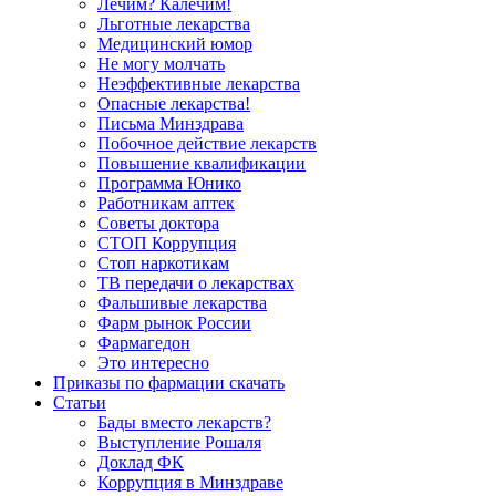
Лечим? Калечим!
Льготные лекарства
Медицинский юмор
Не могу молчать
Неэффективные лекарства
Опасные лекарства!
Письма Минздрава
Побочное действие лекарств
Повышение квалификации
Программа Юнико
Работникам аптек
Советы доктора
СТОП Коррупция
Стоп наркотикам
ТВ передачи о лекарствах
Фальшивые лекарства
Фарм рынок России
Фармагедон
Это интересно
Приказы по фармации скачать
Статьи
Бады вместо лекарств?
Выступление Рошаля
Доклад ФК
Коррупция в Минздраве