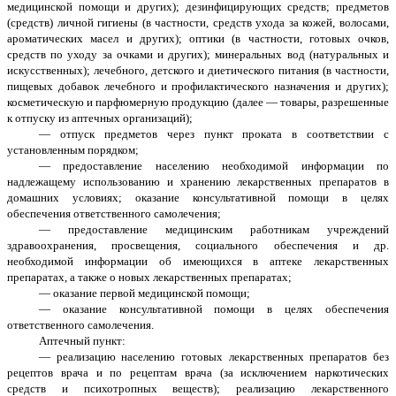
медицинской помощи и других); дезинфицирующих средств; предметов
(средств) личной гигиены (в частности, средств ухода за кожей, волосами,
ароматических масел и других); оптики (в частности, готовых очков,
средств по уходу за очками и других); минеральных вод (натуральных и
искусственных); лечебного, детского и диетического питания (в частности,
пищевых добавок лечебного и профилактического назначения и других);
косметическую и парфюмерную продукцию (далее — товары, разрешенные
к отпуску из аптечных организаций);
— отпуск предметов через пункт проката в соответствии с
установленным порядком;
— предоставление населению необходимой информации по
надлежащему использованию и хранению лекарственных препаратов в
домашних условиях; оказание консультативной помощи в целях
обеспечения ответственного самолечения;
— предоставление медицинским работникам учреждений
здравоохранения, просвещения, социального обеспечения и др.
необходимой информации об имеющихся в аптеке лекарственных
препаратах, а также о новых лекарственных препаратах;
— оказание первой медицинской помощи;
— оказание консультативной помощи в целях обеспечения
ответственного самолечения.
Аптечный пункт:
— реализацию населению готовых лекарственных препаратов без
рецептов врача и по рецептам врача (за исключением наркотических
средств и психотропных веществ); реализацию лекарственного