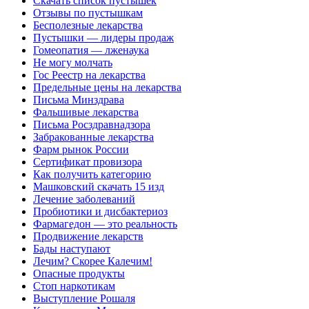
Скачать список пустышек
Отзывы по пустышкам
Бесполезные лекарства
Пустышки — лидеры продаж
Гомеопатия — лженаука
Не могу молчать
Гос Реестр на лекарства
Предельные цены на лекарства
Письма Минздрава
Фальшивые лекарства
Письма Росздравнадзора
Забракованные лекарства
Фарм рынок России
Сертификат провизора
Как получить категорию
Машковский скачать 15 изд
Лечение заболеваний
Пробиотики и дисбактериоз
Фармагедон — это реальность
Продвижение лекарств
Бады наступают
Лечим? Скорее Калечим!
Опасные продукты
Стоп наркотикам
Выступление Рошаля