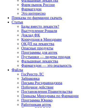
Фальшивые лекарства
Фарм рынок России
Фармагедон
Это интересно
Приказы по фармации скачать
Статьи
Бады вместо лекарств?
Выступление Рошаля
Доклад ФК
Коррупция в Минздраве
ОКДП на лекарства
Опасные продукты
Программы для аптек
Пустышки — лидеры продаж
Фальшивые лекарства
Фармагедон — это реальность
Файлы
ГосРеестр ЛС
Забраковка
Письма Росздравнадзора
Побочное действие
Постановления Правительства
Приказы Минздрава по Фармации
Программа Юнико
Работникам аптек