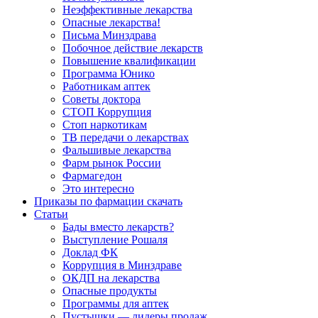
Неэффективные лекарства
Опасные лекарства!
Письма Минздрава
Побочное действие лекарств
Повышение квалификации
Программа Юнико
Работникам аптек
Советы доктора
СТОП Коррупция
Стоп наркотикам
ТВ передачи о лекарствах
Фальшивые лекарства
Фарм рынок России
Фармагедон
Это интересно
Приказы по фармации скачать
Статьи
Бады вместо лекарств?
Выступление Рошаля
Доклад ФК
Коррупция в Минздраве
ОКДП на лекарства
Опасные продукты
Программы для аптек
Пустышки — лидеры продаж