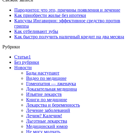
Пародонтоз: что это, причины появления и лечение
Как приобрести жилье без ипотеки
Капсулы Ингавирин: эффективное средство против
гриппа
Как отбеливают зубы
Как быстро получить наличный кредит на два месяца
Рубрики
Cтатьи1
Без рубрики
Новости
Бады наступают
Видео по медицине
Гомеопатия — лженаука
Доказательная медицина
Изъятие лекарств
Книги по медицине
Лекарства и беременность
Лечение заболеваний
Лечим? Калечим!
Льготные лекарства
Медицинский юмор
Не могу молчать