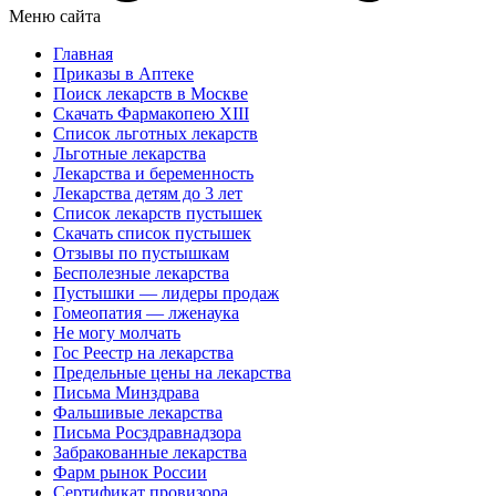
Меню сайта
Главная
Приказы в Аптеке
Поиск лекарств в Москве
Скачать Фармакопею XIII
Список льготных лекарств
Льготные лекарства
Лекарства и беременность
Лекарства детям до 3 лет
Список лекарств пустышек
Скачать список пустышек
Отзывы по пустышкам
Бесполезные лекарства
Пустышки — лидеры продаж
Гомеопатия — лженаука
Не могу молчать
Гос Реестр на лекарства
Предельные цены на лекарства
Письма Минздрава
Фальшивые лекарства
Письма Росздравнадзора
Забракованные лекарства
Фарм рынок России
Сертификат провизора