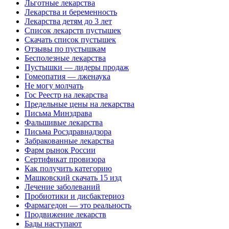
Льготные лекарства
Лекарства и беременность
Лекарства детям до 3 лет
Список лекарств пустышек
Скачать список пустышек
Отзывы по пустышкам
Бесполезные лекарства
Пустышки — лидеры продаж
Гомеопатия — лженаука
Не могу молчать
Гос Реестр на лекарства
Предельные цены на лекарства
Письма Минздрава
Фальшивые лекарства
Письма Росздравнадзора
Забракованные лекарства
Фарм рынок России
Сертификат провизора
Как получить категорию
Машковский скачать 15 изд
Лечение заболеваний
Пробиотики и дисбактериоз
Фармагедон — это реальность
Продвижение лекарств
Бады наступают