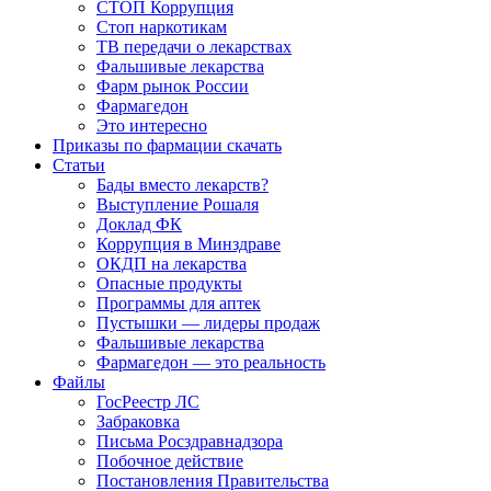
СТОП Коррупция
Стоп наркотикам
ТВ передачи о лекарствах
Фальшивые лекарства
Фарм рынок России
Фармагедон
Это интересно
Приказы по фармации скачать
Статьи
Бады вместо лекарств?
Выступление Рошаля
Доклад ФК
Коррупция в Минздраве
ОКДП на лекарства
Опасные продукты
Программы для аптек
Пустышки — лидеры продаж
Фальшивые лекарства
Фармагедон — это реальность
Файлы
ГосРеестр ЛС
Забраковка
Письма Росздравнадзора
Побочное действие
Постановления Правительства