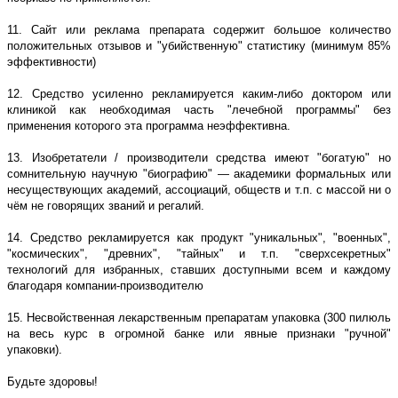
11. Сайт или реклама препарата содержит большое количество
положительных отзывов и "убийственную" статистику (минимум 85%
эффективности)
12. Средство усиленно рекламируется каким-либо доктором или
клиникой как необходимая часть "лечебной программы" без
применения которого эта программа неэффективна.
13. Изобретатели / производители средства имеют "богатую" но
сомнительную научную "биографию" — академики формальных или
несуществующих академий, ассоциаций, обществ и т.п. с массой ни о
чём не говорящих званий и регалий.
14. Средство рекламируется как продукт "уникальных", "военных",
"космических", "древних", "тайных" и т.п. "сверхсекретных"
технологий для избранных, ставших доступными всем и каждому
благодаря компании-производителю
15. Несвойственная лекарственным препаратам упаковка (300 пилюль
на весь курс в огромной банке или явные признаки "ручной"
упаковки).
Будьте здоровы!