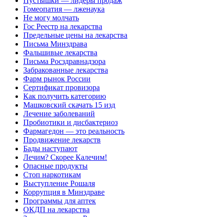
Пустышки — лидеры продаж
Гомеопатия — лженаука
Не могу молчать
Гос Реестр на лекарства
Предельные цены на лекарства
Письма Минздрава
Фальшивые лекарства
Письма Росздравнадзора
Забракованные лекарства
Фарм рынок России
Сертификат провизора
Как получить категорию
Машковский скачать 15 изд
Лечение заболеваний
Пробиотики и дисбактериоз
Фармагедон — это реальность
Продвижение лекарств
Бады наступают
Лечим? Скорее Калечим!
Опасные продукты
Стоп наркотикам
Выступление Рошаля
Коррупция в Минздраве
Программы для аптек
ОКДП на лекарства