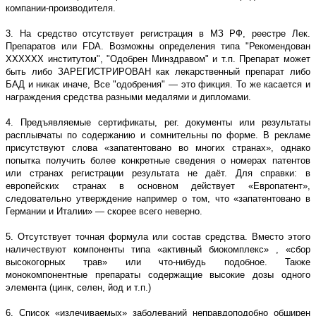
компании-производителя.
3. На средство отсутствует регистрация в МЗ РФ, реестре Лек.
Препаратов или FDA. Возможны определения типа "Рекомендован
ХХХХХХ институтом", "Одобрен Минздравом" и т.п. Препарат может
быть либо ЗАРЕГИСТРИРОВАН как лекарственный препарат либо
БАД и никак иначе, Все "одобрения" — это фикция. То же касается и
награждения средства разными медалями и дипломами.
4. Предъявляемые сертификаты, рег. документы или результаты
расплывчаты по содержанию и сомнительны по форме. В рекламе
присутствуют слова «запатентовано во многих странах», однако
попытка получить более конкретные сведения о номерах патентов
или странах регистрации результата не даёт. Для справки: в
европейских странах в основном действует «Европатент»,
следовательно утверждение например о том, что «запатентовано в
Германии и Италии» — скорее всего неверно.
5. Отсутствует точная формула или состав средства. Вместо этого
наличествуют компоненты типа «активный биокомплекс» , «сбор
высокогорных трав» или что-нибудь подобное. Также
монокомпонентные препараты содержащие высокие дозы одного
элемента (цинк, селен, йод и т.п.)
6. Список «излечиваемых» заболеваний неправдоподобно обширен