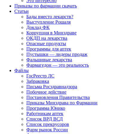
Это интересно
Приказы по фармации скачать
Статьи
Бады вместо лекарств?
Выступление Рошаля
Доклад ФК
Коррупция в Минздраве
ОКДП на лекарства
Опасные продукты
Программы для аптек
Пустышки — лидеры продаж
Фальшивые лекарства
Фармагедон — это реальность
Файлы
ГосРеестр ЛС
Забраковка
Письма Росздравнадзора
Побочное действие
Постановления Правительства
Приказы Минздрава по Фармации
Программа Юнико
Работникам аптек
Список ВРД ВСД
Список прекрусоров
Фарм рынок России