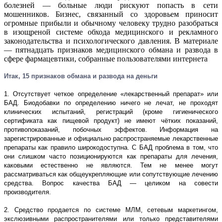
болезней — больные люди рискуют попасть в сети
мошенников. Бизнес, связанный со здоровьем приносит
огромные прибыли и обычному человеку трудно разобраться
в изощреной системе обхода медицинского и рекламного
законодательства и психологического давления. В материале
— пятнадцать признаков медицинского обмана и развода в
сфере фармацевтики, собранные пользователями интернета
Итак, 15 признаков обмана и развода на деньги
1. Отсутствует четкое определение «лекарственный препарат» или
БАД. Биодобавки по определению ничего не лечат, не проходят
клинических испытаний, регистраций (кроме гигиенического
сертификата как пищевой продукт) не имеют чётких показаний,
противопоказаний, побочных эффектов. Информация на
зарегистрированные и официально распространяемые лекарственные
препараты как правило широкодоступна. С БАД проблема в том, что
они слишком часто позиционируются как препараты для лечения,
каковыми естественно не являются. Тем не менее могут
рассматриваться как общеукрепляющие или сопутствующие лечению
средства. Вопрос качества БАД — целиком на совести
производителя.
2. Средство продается по системе МЛМ, сетевым маркетингом,
экслюзивными распространителями или только представителями