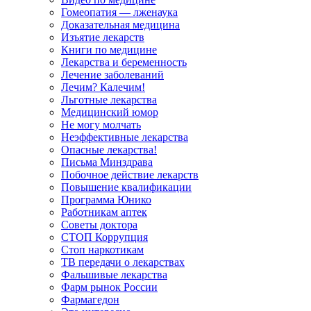
Гомеопатия — лженаука
Доказательная медицина
Изъятие лекарств
Книги по медицине
Лекарства и беременность
Лечение заболеваний
Лечим? Калечим!
Льготные лекарства
Медицинский юмор
Не могу молчать
Неэффективные лекарства
Опасные лекарства!
Письма Минздрава
Побочное действие лекарств
Повышение квалификации
Программа Юнико
Работникам аптек
Советы доктора
СТОП Коррупция
Стоп наркотикам
ТВ передачи о лекарствах
Фальшивые лекарства
Фарм рынок России
Фармагедон