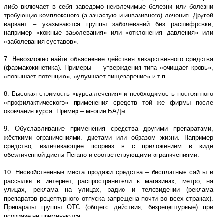
либо включает в себя заведомо неизлечимые болезни или болезни
требующие комплексного (а зачастую и инвазивного) лечения. Другой
вариант – указываются группы заболеваний без расшифровки,
например «кожные заболевания» или «отклонения давления» или
«заболевания суставов».
7. Невозможно найти объяснение действия лекарственного средства
(фармакокинетика). Примеры — утверждения типа «очищает кровь»,
«повышает потенцию», «улучшает пищеварение» и т.п.
8. Высокая стоимость «курса лечения» и необходимость постоянного
«профилактического» применения средств той же фирмы после
окончания курса. Пример – многие БАДы
9. Обуславливание применения средства другими препаратами,
жёсткими ограничениями, диетами или образом жизни. Например
средство, излечивающее псориаз в с приложением в виде
обезличенной диеты Пегано и соответствующими ограничениями.
10. Несвойственные места продажи средства – бесплатные сайты и
рассылки в интернет, распространители в магазинах, метро, на
улицах, реклама на улицах, радио и телевидении (реклама
препаратов рецептурного отпуска запрещена почти во всех странах).
Препараты группы ОТС (общего действия, безрецептурные) при
псориазе не применяются.